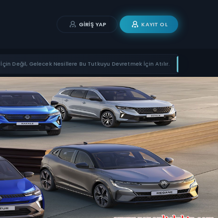
GIRIŞ YAP
KAYIT OL
İçin Değil, Gelecek Nesillere Bu Tutkuyu Devretmek İçin Atılır.