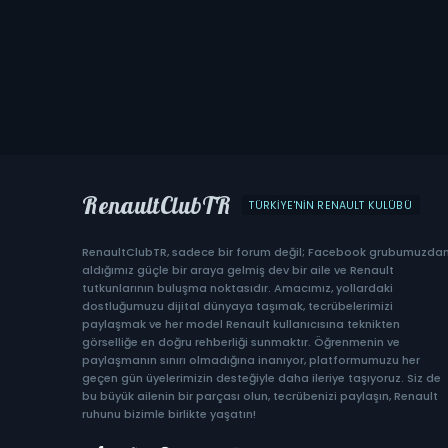
RenaultClubTR
TÜRKIYE'NIN RENAULT KULÜBÜ
RenaultClubTR, sadece bir forum değil; Facebook grubumuzda
aldığımız güçle bir araya gelmiş dev bir aile ve Renault
tutkunlarının buluşma noktasıdır. Amacımız, yollardaki
dostluğumuzu dijital dünyaya taşımak, tecrübelerimizi
paylaşmak ve her model Renault kullanıcısına teknikten
görselliğe en doğru rehberliği sunmaktır. Öğrenmenin ve
paylaşmanın sınırı olmadığına inanıyor, platformumuzu her
geçen gün üyelerimizin desteğiyle daha ileriye taşıyoruz. Siz de
bu büyük ailenin bir parçası olun, tecrübenizi paylaşın, Renault
ruhunu bizimle birlikte yaşatın!