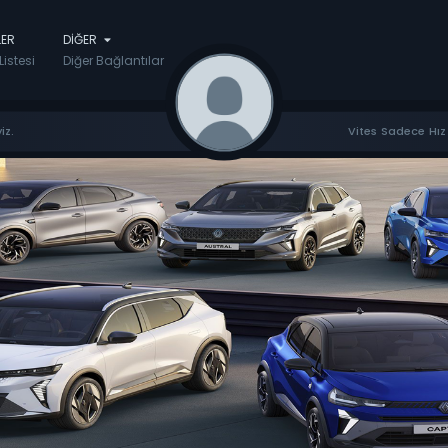
LER
DIĞER
Listesi
Diğer Bağlantılar
iz.
Vites Sadece Hız 