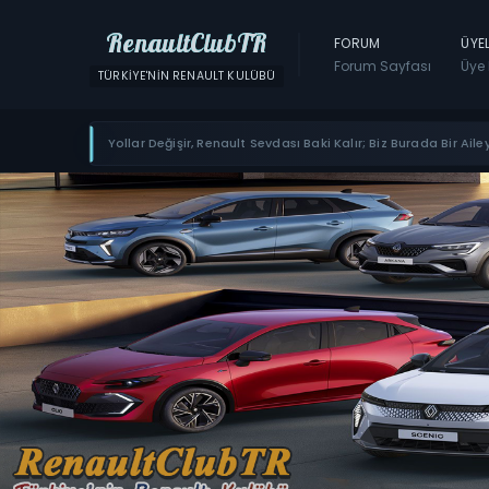
RenaultClubTR
FORUM
ÜYE
Forum Sayfası
Üye 
TÜRKIYE'NIN RENAULT KULÜBÜ
Yollar Değişir, Renault Sevdası Baki Kalır; Biz Burada Bir Ailey