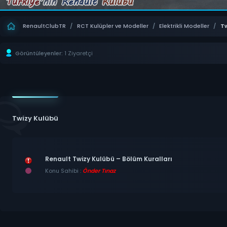
RenaultClubTR
/
RCT Kulüpler ve Modeller
/
Elektrikli Modeller
/
Tw
Görüntüleyenler:
1 Ziyaretçi
Twizy Kulübü
Renault Twizy Kulübü – Bölüm Kuralları
Konu Sahibi :
Önder Tınaz