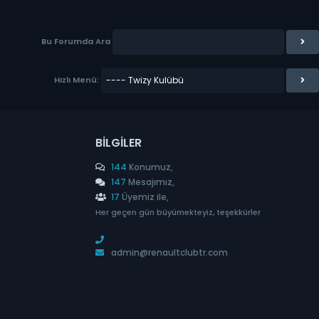
Bu Forumda Ara
Hızlı Menü:
BILGILER
144
Konumuz,
147
Mesajımız,
17
Üyemiz ile,
Her geçen gün büyümekteyiz, teşekkürler
admin@renaultclubtr.com