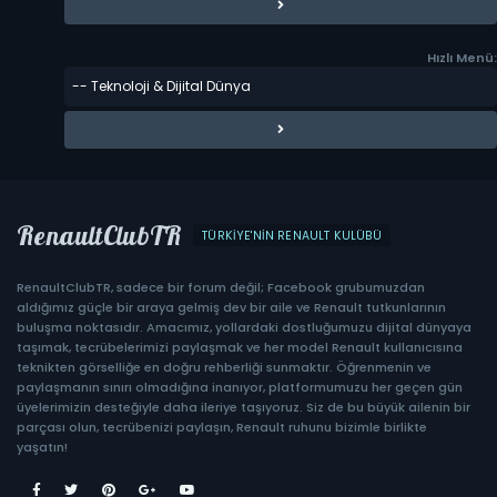
Hızlı Menü:
RenaultClubTR
TÜRKIYE'NIN RENAULT KULÜBÜ
RenaultClubTR, sadece bir forum değil; Facebook grubumuzdan
aldığımız güçle bir araya gelmiş dev bir aile ve Renault tutkunlarının
buluşma noktasıdır. Amacımız, yollardaki dostluğumuzu dijital dünyaya
taşımak, tecrübelerimizi paylaşmak ve her model Renault kullanıcısına
teknikten görselliğe en doğru rehberliği sunmaktır. Öğrenmenin ve
paylaşmanın sınırı olmadığına inanıyor, platformumuzu her geçen gün
üyelerimizin desteğiyle daha ileriye taşıyoruz. Siz de bu büyük ailenin bir
parçası olun, tecrübenizi paylaşın, Renault ruhunu bizimle birlikte
yaşatın!