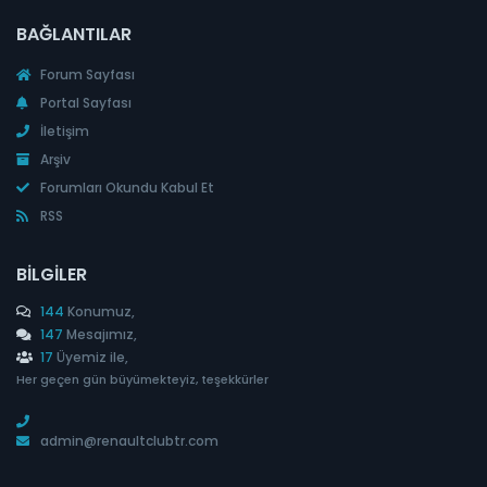
BAĞLANTILAR
Forum Sayfası
Portal Sayfası
İletişim
Arşiv
Forumları Okundu Kabul Et
RSS
BILGILER
144
Konumuz,
147
Mesajımız,
17
Üyemiz ile,
Her geçen gün büyümekteyiz, teşekkürler
admin@renaultclubtr.com