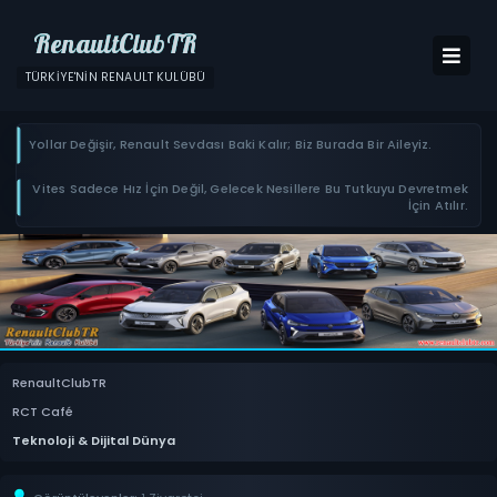
RenaultClubTR
TÜRKIYE'NIN RENAULT KULÜBÜ
Yollar Değişir, Renault Sevdası Baki Kalır; Biz Burada Bir Aileyiz.
Vites Sadece Hız İçin Değil, Gelecek Nesillere Bu Tutkuyu Devretmek
İçin Atılır.
RenaultClubTR
RCT Café
Teknoloji & Dijital Dünya