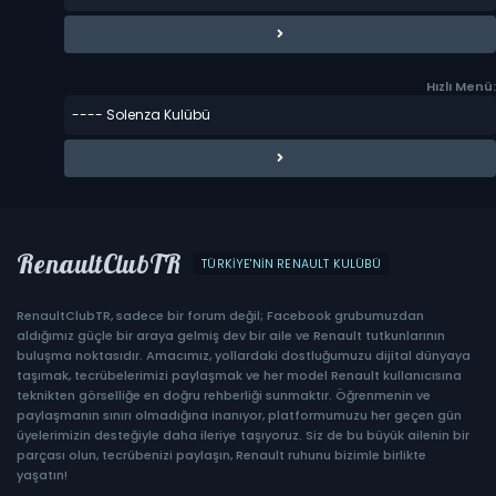
Hızlı Menü:
RenaultClubTR
TÜRKIYE'NIN RENAULT KULÜBÜ
RenaultClubTR, sadece bir forum değil; Facebook grubumuzdan
aldığımız güçle bir araya gelmiş dev bir aile ve Renault tutkunlarının
buluşma noktasıdır. Amacımız, yollardaki dostluğumuzu dijital dünyaya
taşımak, tecrübelerimizi paylaşmak ve her model Renault kullanıcısına
teknikten görselliğe en doğru rehberliği sunmaktır. Öğrenmenin ve
paylaşmanın sınırı olmadığına inanıyor, platformumuzu her geçen gün
üyelerimizin desteğiyle daha ileriye taşıyoruz. Siz de bu büyük ailenin bir
parçası olun, tecrübenizi paylaşın, Renault ruhunu bizimle birlikte
yaşatın!