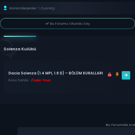
Görüntüleyenler:
1 Ziyaretçi
Bu Forumu Okundu Say
Solenza Kulübü
Dacia Solenza (1.4 MPI, 1.9 D) – BÖLÜM KURALLARI
Konu Sahibi :
Önder Tınaz
Bu Forumda Ara