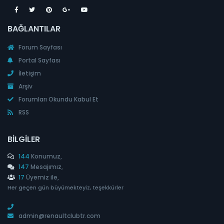
BAĞLANTILAR
Forum Sayfası
Portal Sayfası
İletişim
Arşiv
Forumları Okundu Kabul Et
RSS
BILGILER
144
Konumuz,
147
Mesajımız,
17
Üyemiz ile,
Her geçen gün büyümekteyiz, teşekkürler
admin@renaultclubtr.com