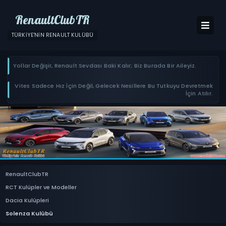
RenaultClubTR
TÜRKIYE'NIN RENAULT KULÜBÜ
Yollar Değişir, Renault Sevdası Baki Kalır; Biz Burada Bir Aileyiz.
Vites Sadece Hız İçin Değil, Gelecek Nesillere Bu Tutkuyu Devretmek
İçin Atılır.
RenaultClubTR
RCT Kulüpler ve Modeller
Dacia Kulüpleri
Solenza Kulübü