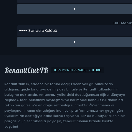
Hızlı Menü:
RenaultClubTR
TÜRKIYE'NIN RENAULT KULÜBÜ
RenaultClubTR, sadece bir forum değil; Facebook grubumuzdan
aldığımız güçle bir araya gelmiş dev bir aile ve Renault tutkunlarının
buluşma noktasıdır. Amacımız, yollardaki dostluğumuzu dijital dünyaya
taşımak, tecrübelerimizi paylaşmak ve her model Renault kullanıcısına
teknikten görselliğe en doğru rehberliği sunmaktır. Öğrenmenin ve
paylaşmanın sınırı olmadığına inanıyor, platformumuzu her geçen gün
üyelerimizin desteğiyle daha ileriye taşıyoruz. Siz de bu büyük ailenin bir
parçası olun, tecrübenizi paylaşın, Renault ruhunu bizimle birlikte
yaşatın!