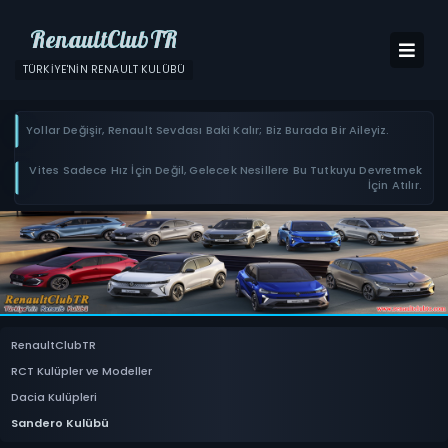
RenaultClubTR
TÜRKIYE'NIN RENAULT KULÜBÜ
Yollar Değişir, Renault Sevdası Baki Kalır; Biz Burada Bir Aileyiz.
Vites Sadece Hız İçin Değil, Gelecek Nesillere Bu Tutkuyu Devretmek
İçin Atılır.
RenaultClubTR
RCT Kulüpler ve Modeller
Dacia Kulüpleri
Sandero Kulübü