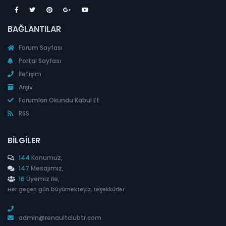
BAĞLANTILAR
Forum Sayfası
Portal Sayfası
İletişim
Arşiv
Forumları Okundu Kabul Et
RSS
BILGILER
144
Konumuz,
147
Mesajımız,
16
Üyemiz ile,
Her geçen gün büyümekteyiz, teşekkürler
admin@renaultclubtr.com