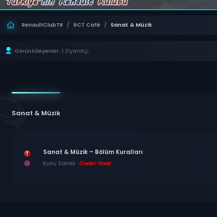
RenaultClubTR
/
RCT Café
/
Sanat & Müzik
Görüntüleyenler:
1 Ziyaretçi
Sanat & Müzik
Sanat & Müzik – Bölüm Kuralları
Konu Sahibi :
Önder Tınaz