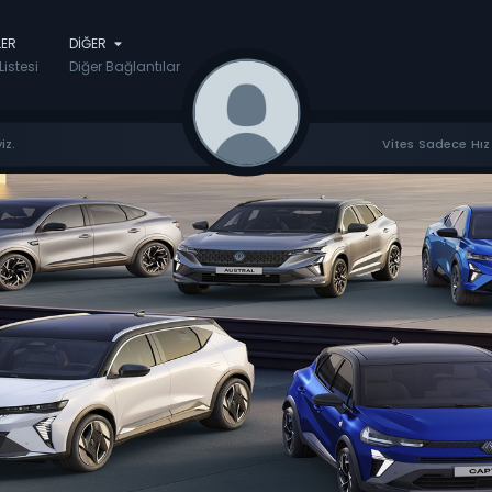
LER
DIĞER
Listesi
Diğer Bağlantılar
iz.
Vites Sadece Hız 