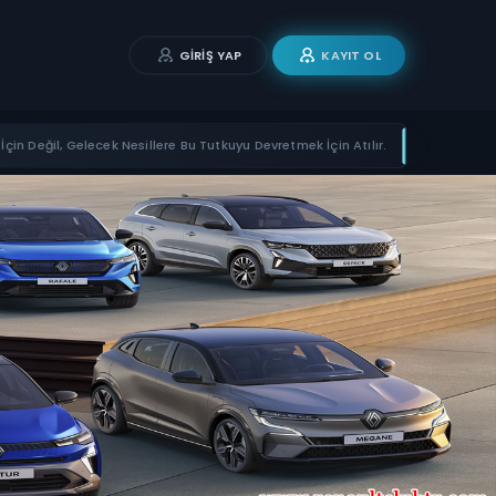
GIRIŞ YAP
KAYIT OL
İçin Değil, Gelecek Nesillere Bu Tutkuyu Devretmek İçin Atılır.