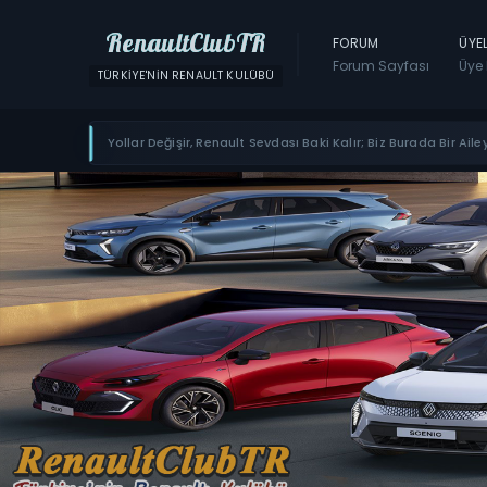
RenaultClubTR
FORUM
ÜYE
Forum Sayfası
Üye 
TÜRKIYE'NIN RENAULT KULÜBÜ
Yollar Değişir, Renault Sevdası Baki Kalır; Biz Burada Bir Ailey