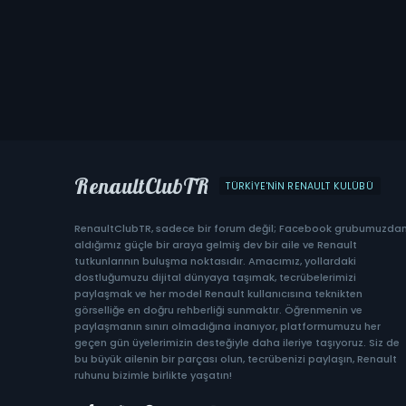
RenaultClubTR
TÜRKIYE'NIN RENAULT KULÜBÜ
RenaultClubTR, sadece bir forum değil; Facebook grubumuzda
aldığımız güçle bir araya gelmiş dev bir aile ve Renault
tutkunlarının buluşma noktasıdır. Amacımız, yollardaki
dostluğumuzu dijital dünyaya taşımak, tecrübelerimizi
paylaşmak ve her model Renault kullanıcısına teknikten
görselliğe en doğru rehberliği sunmaktır. Öğrenmenin ve
paylaşmanın sınırı olmadığına inanıyor, platformumuzu her
geçen gün üyelerimizin desteğiyle daha ileriye taşıyoruz. Siz de
bu büyük ailenin bir parçası olun, tecrübenizi paylaşın, Renault
ruhunu bizimle birlikte yaşatın!