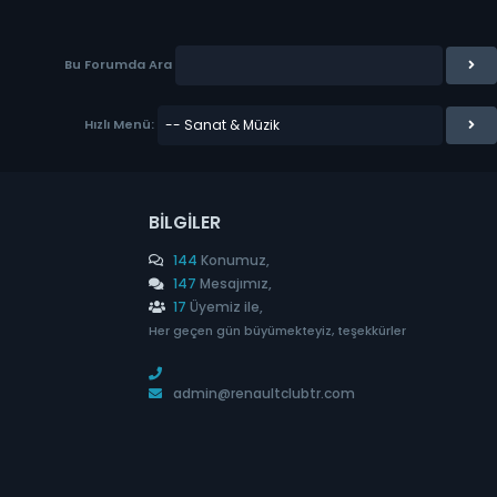
Bu Forumda Ara
Hızlı Menü:
BILGILER
144
Konumuz,
147
Mesajımız,
17
Üyemiz ile,
Her geçen gün büyümekteyiz, teşekkürler
admin@renaultclubtr.com