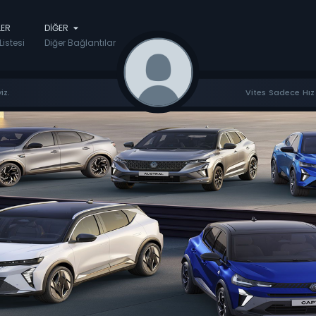
LER
DIĞER
Listesi
Diğer Bağlantılar
iz.
Vites Sadece Hız 