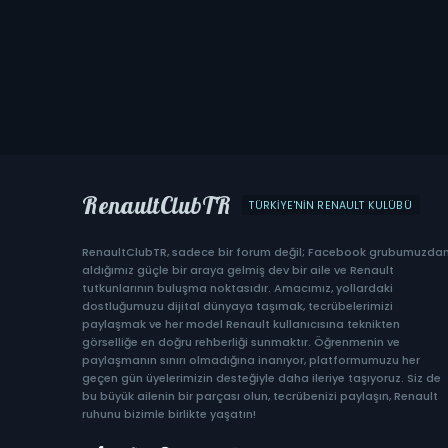
RenaultClubTR
TÜRKIYE'NIN RENAULT KULÜBÜ
RenaultClubTR, sadece bir forum değil; Facebook grubumuzda
aldığımız güçle bir araya gelmiş dev bir aile ve Renault
tutkunlarının buluşma noktasıdır. Amacımız, yollardaki
dostluğumuzu dijital dünyaya taşımak, tecrübelerimizi
paylaşmak ve her model Renault kullanıcısına teknikten
görselliğe en doğru rehberliği sunmaktır. Öğrenmenin ve
paylaşmanın sınırı olmadığına inanıyor, platformumuzu her
geçen gün üyelerimizin desteğiyle daha ileriye taşıyoruz. Siz de
bu büyük ailenin bir parçası olun, tecrübenizi paylaşın, Renault
ruhunu bizimle birlikte yaşatın!