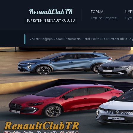
RenaultClubTR
FORUM
ÜYE
Forum Sayfası
Üye 
TÜRKIYE'NIN RENAULT KULÜBÜ
Yollar Değişir, Renault Sevdası Baki Kalır; Biz Burada Bir Ailey