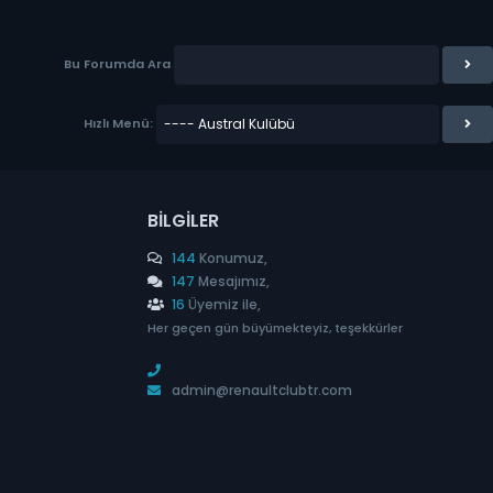
Bu Forumda Ara
Hızlı Menü:
BILGILER
144
Konumuz,
147
Mesajımız,
16
Üyemiz ile,
Her geçen gün büyümekteyiz, teşekkürler
admin@renaultclubtr.com