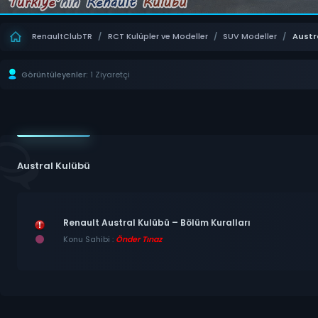
RenaultClubTR
/
RCT Kulüpler ve Modeller
/
SUV Modeller
/
Austr
Görüntüleyenler:
1 Ziyaretçi
Austral Kulübü
Renault Austral Kulübü – Bölüm Kuralları
Konu Sahibi :
Önder Tınaz