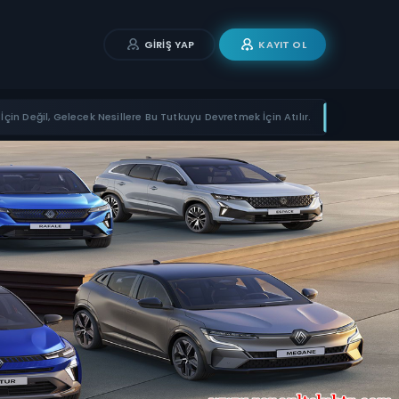
GIRIŞ YAP
KAYIT OL
İçin Değil, Gelecek Nesillere Bu Tutkuyu Devretmek İçin Atılır.