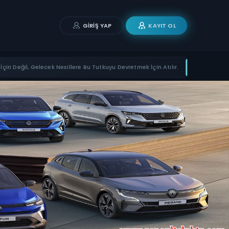
GIRIŞ YAP
KAYIT OL
İçin Değil, Gelecek Nesillere Bu Tutkuyu Devretmek İçin Atılır.