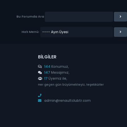
Bu Forumda Ara
Hızlı Menü:
BILGILER
144
Konumuz,
147
Mesajımız,
17
Üyemiz ile,
Her geçen gün büyümekteyiz, teşekkürler
admin@renaultclubtr.com