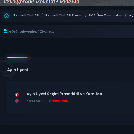
RenaultClubTR
/
RenaultClubTR Forum
/
RCT Üye Tanıtımları
/
Ay
Görüntüleyenler:
1 Ziyaretçi
Ayın Üyesi
Ayın Üyesi Seçim Prosedürü ve Kuralları
Konu Sahibi :
Önder Tınaz