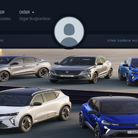
LER
DIĞER
Listesi
Diğer Bağlantılar
iz.
Vites Sadece Hız 