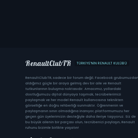
RenaultClubTR
TÜRKIYE'NIN RENAULT KULÜBÜ
RenaultClubTR, sadece bir forum değil; Facebook grubumuzda
aldığımız güçle bir araya gelmiş dev bir aile ve Renault
tutkunlarının buluşma noktasıdır. Amacımız, yollardaki
dostluğumuzu dijital dünyaya taşımak, tecrübelerimizi
paylaşmak ve her model Renault kullanıcısına teknikten
görselliğe en doğru rehberliği sunmaktır. Öğrenmenin ve
paylaşmanın sınırı olmadığına inanıyor, platformumuzu her
geçen gün üyelerimizin desteğiyle daha ileriye taşıyoruz. Siz de
bu büyük ailenin bir parçası olun, tecrübenizi paylaşın, Renault
ruhunu bizimle birlikte yaşatın!