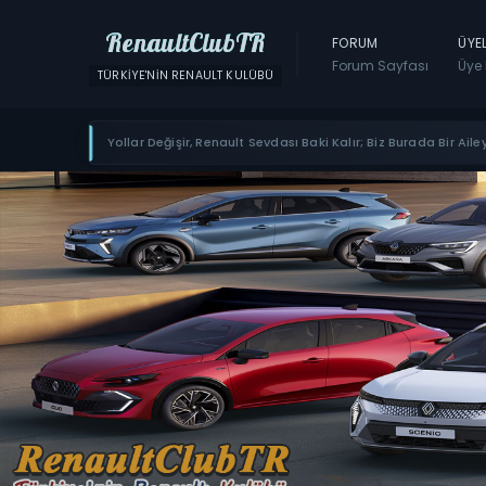
RenaultClubTR
FORUM
ÜYE
Forum Sayfası
Üye 
TÜRKIYE'NIN RENAULT KULÜBÜ
Yollar Değişir, Renault Sevdası Baki Kalır; Biz Burada Bir Ailey