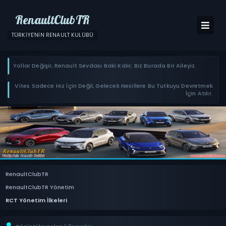
RenaultClubTR
TÜRKIYE'NIN RENAULT KULÜBÜ
Yollar Değişir, Renault Sevdası Baki Kalır; Biz Burada Bir Aileyiz.
Vites Sadece Hız İçin Değil, Gelecek Nesillere Bu Tutkuyu Devretmek
İçin Atılır.
RenaultClubTR
RenaultClubTR Yönetim
RCT Yönetim İlkeleri