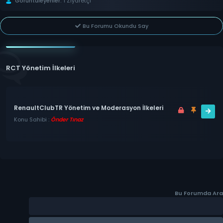
Görüntüleyenler:
1 Ziyaretçi
Bu Forumu Okundu Say
RCT Yönetim İlkeleri
RenaultClubTR Yönetim ve Moderasyon İlkeleri
Konu Sahibi :
Önder Tınaz
Bu Forumda Ara