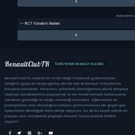
Hızlı Menü:
RenaultClubTR
TÜRKIYE'NIN RENAULT KULÜBÜ
RenaultClubTR, sadece bir forum değil; Facebook grubumuzdan
aldığımız güçle bir araya gelmiş dev bir aile ve Renault tutkunlarının
buluşma noktasıdır. Amacımız, yollardaki dostluğumuzu dijital dünyaya
taşımak, tecrübelerimizi paylaşmak ve her model Renault kullanıcısına
teknikten görselliğe en doğru rehberliği sunmaktır. Öğrenmenin ve
paylaşmanın sınırı olmadığına inanıyor, platformumuzu her geçen gün
üyelerimizin desteğiyle daha ileriye taşıyoruz. Siz de bu büyük ailenin bir
parçası olun, tecrübenizi paylaşın, Renault ruhunu bizimle birlikte
yaşatın!