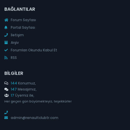
BAĞLANTILAR
Forum Sayfası
Portal Sayfası
İletişim
Arşiv
Forumları Okundu Kabul Et
RSS
BILGILER
144
Konumuz,
147
Mesajımız,
17
Üyemiz ile,
Her geçen gün büyümekteyiz, teşekkürler
admin@renaultclubtr.com