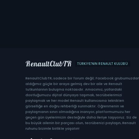
RenaultClubTR
TÜRKIYE'NIN RENAULT KULÜBÜ
RenaultClubTR, sadece bir forum değil; Facebook grubumuzda
aldığımız güçle bir araya gelmiş dev bir aile ve Renault
tutkunlarının buluşma noktasıdır. Amacımız, yollardaki
dostluğumuzu dijital dünyaya taşımak, tecrübelerimizi
paylaşmak ve her model Renault kullanıcısına teknikten
görselliğe en doğru rehberliği sunmaktır. Öğrenmenin ve
paylaşmanın sınırı olmadığına inanıyor, platformumuzu her
geçen gün üyelerimizin desteğiyle daha ileriye taşıyoruz. Siz de
bu büyük ailenin bir parçası olun, tecrübenizi paylaşın, Renault
ruhunu bizimle birlikte yaşatın!