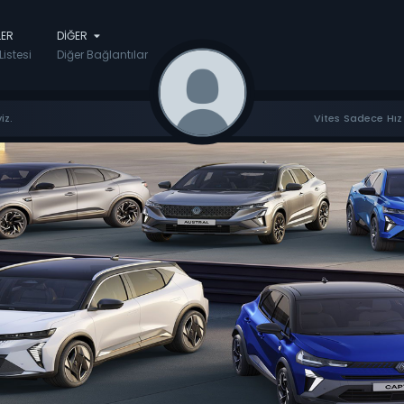
LER
DIĞER
Listesi
Diğer Bağlantılar
iz.
Vites Sadece Hız 