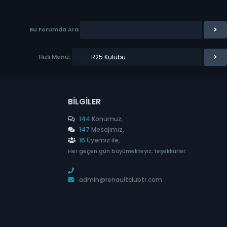
Bu Forumda Ara
Hızlı Menü:
BILGILER
144
Konumuz,
147
Mesajımız,
16
Üyemiz ile,
Her geçen gün büyümekteyiz, teşekkürler
admin@renaultclubtr.com