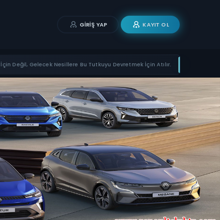
GIRIŞ YAP
KAYIT OL
İçin Değil, Gelecek Nesillere Bu Tutkuyu Devretmek İçin Atılır.