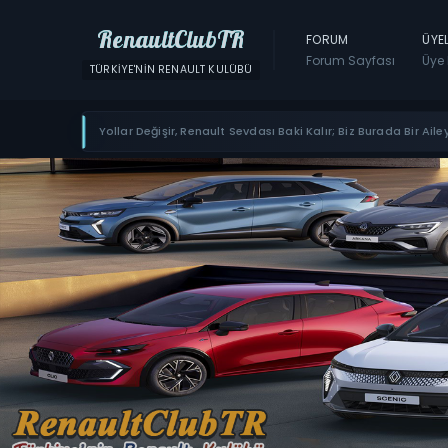
RenaultClubTR
FORUM
ÜYE
Forum Sayfası
Üye 
TÜRKIYE'NIN RENAULT KULÜBÜ
Yollar Değişir, Renault Sevdası Baki Kalır; Biz Burada Bir Ailey