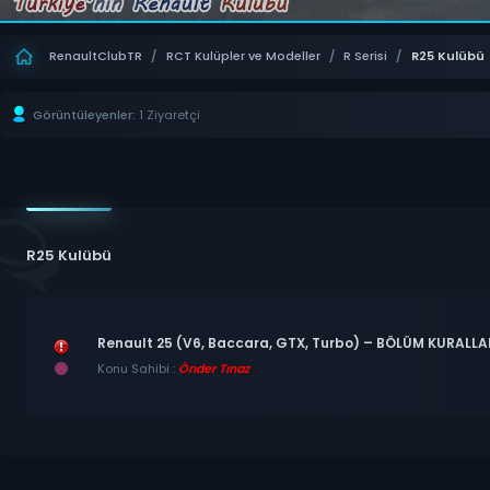
RenaultClubTR
/
RCT Kulüpler ve Modeller
/
R Serisi
/
R25 Kulübü
Görüntüleyenler:
1 Ziyaretçi
R25 Kulübü
Renault 25 (V6, Baccara, GTX, Turbo) – BÖLÜM KURALLA
Konu Sahibi :
Önder Tınaz