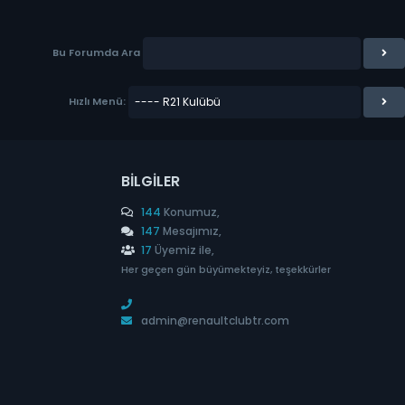
Bu Forumda Ara
Hızlı Menü:
BILGILER
144
Konumuz,
147
Mesajımız,
17
Üyemiz ile,
Her geçen gün büyümekteyiz, teşekkürler
admin@renaultclubtr.com