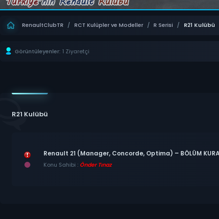
RenaultClubTR
/
RCT Kulüpler ve Modeller
/
R Serisi
/
R21 Kulübü
Görüntüleyenler:
1 Ziyaretçi
R21 Kulübü
Renault 21 (Manager, Concorde, Optima) – BÖLÜM KURA
Konu Sahibi :
Önder Tınaz