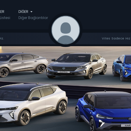
LER
DIĞER
Listesi
Diğer Bağlantılar
iz.
Vites Sadece Hız 