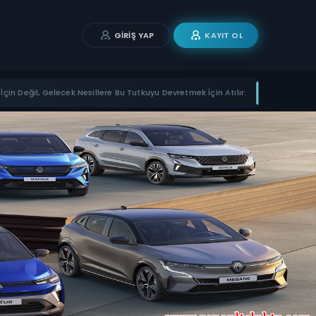
GIRIŞ YAP
KAYIT OL
İçin Değil, Gelecek Nesillere Bu Tutkuyu Devretmek İçin Atılır.