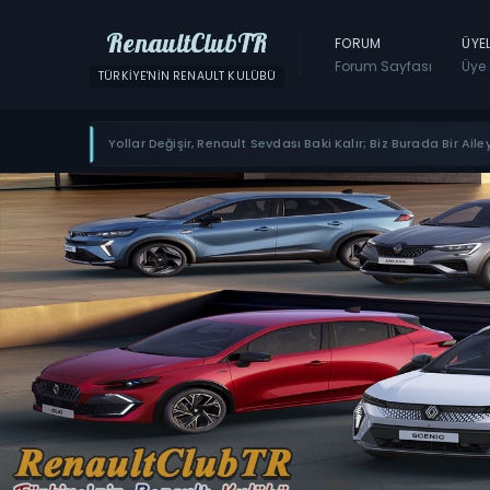
RenaultClubTR
FORUM
ÜYE
Forum Sayfası
Üye 
TÜRKIYE'NIN RENAULT KULÜBÜ
Yollar Değişir, Renault Sevdası Baki Kalır; Biz Burada Bir Ailey