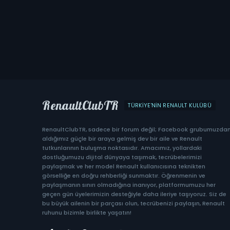
RenaultClubTR
TÜRKIYE'NIN RENAULT KULÜBÜ
RenaultClubTR, sadece bir forum değil; Facebook grubumuzda
aldığımız güçle bir araya gelmiş dev bir aile ve Renault
tutkunlarının buluşma noktasıdır. Amacımız, yollardaki
dostluğumuzu dijital dünyaya taşımak, tecrübelerimizi
paylaşmak ve her model Renault kullanıcısına teknikten
görselliğe en doğru rehberliği sunmaktır. Öğrenmenin ve
paylaşmanın sınırı olmadığına inanıyor, platformumuzu her
geçen gün üyelerimizin desteğiyle daha ileriye taşıyoruz. Siz de
bu büyük ailenin bir parçası olun, tecrübenizi paylaşın, Renault
ruhunu bizimle birlikte yaşatın!