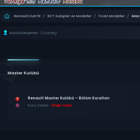
RenaultClubTR
/
RCT Kulüpler ve Modeller
/
Ticari Modeller
/
Mas
Görüntüleyenler:
1 Ziyaretçi
Master Kulübü
Renault Master Kulübü – Bölüm Kuralları
Konu Sahibi :
Önder Tınaz