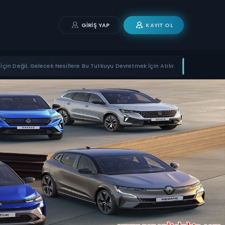
GIRIŞ YAP
KAYIT OL
İçin Değil, Gelecek Nesillere Bu Tutkuyu Devretmek İçin Atılır.