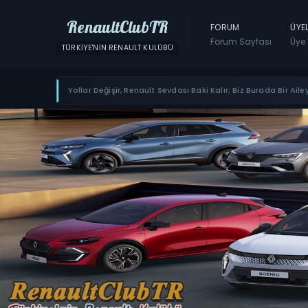
RenaultClubTR
FORUM
ÜYE
Forum Sayfası
Üye 
TÜRKIYE'NIN RENAULT KULÜBÜ
Yollar Değişir, Renault Sevdası Baki Kalır; Biz Burada Bir Ailey