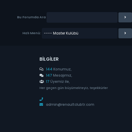
Bu Forumda Ara
Hızlı Menü:
BILGILER
144
Konumuz,
147
Mesajımız,
17
Üyemiz ile,
Her geçen gün büyümekteyiz, teşekkürler
admin@renaultclubtr.com