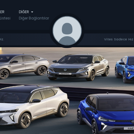
LER
DIĞER
Listesi
Diğer Bağlantılar
iz.
Vites Sadece Hız 