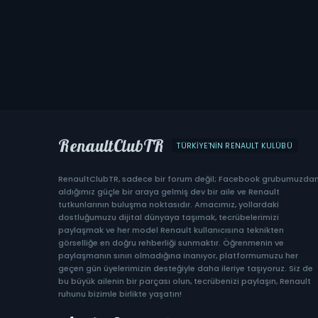
RenaultClubTR
TÜRKIYE'NIN RENAULT KULÜBÜ
RenaultClubTR, sadece bir forum değil; Facebook grubumuzda
aldığımız güçle bir araya gelmiş dev bir aile ve Renault
tutkunlarının buluşma noktasıdır. Amacımız, yollardaki
dostluğumuzu dijital dünyaya taşımak, tecrübelerimizi
paylaşmak ve her model Renault kullanıcısına teknikten
görselliğe en doğru rehberliği sunmaktır. Öğrenmenin ve
paylaşmanın sınırı olmadığına inanıyor, platformumuzu her
geçen gün üyelerimizin desteğiyle daha ileriye taşıyoruz. Siz de
bu büyük ailenin bir parçası olun, tecrübenizi paylaşın, Renault
ruhunu bizimle birlikte yaşatın!