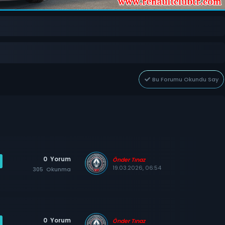
Bu Forumu Okundu Say
0
Yorum
Önder Tınaz
19.03.2026, 06:54
305
Okunma
0
Yorum
Önder Tınaz