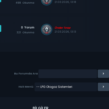
21.03.2026, 13:18
498
Okunma
0
Yorum
Önder Tınaz
21.03.2026, 13:13
321
Okunma
Bu Forumda Ara
Hızlı Menü:
BILGILER