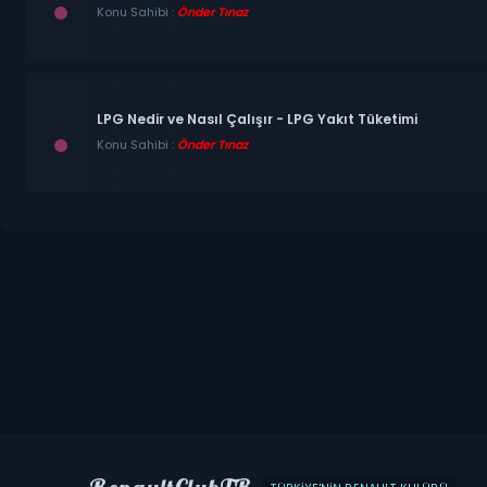
Konu Sahibi :
Önder Tınaz
LPG Nedir ve Nasıl Çalışır - LPG Yakıt Tüketimi
Konu Sahibi :
Önder Tınaz