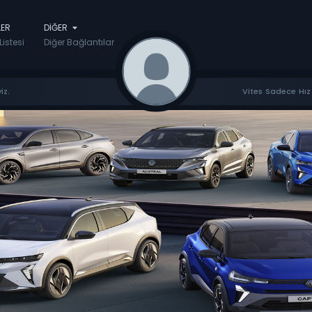
LER
DIĞER
Listesi
Diğer Bağlantılar
iz.
Vites Sadece Hız 