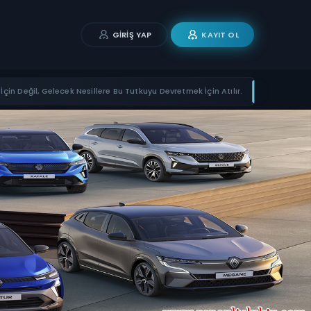
GIRIŞ YAP
KAYIT OL
İçin Değil, Gelecek Nesillere Bu Tutkuyu Devretmek İçin Atılır.