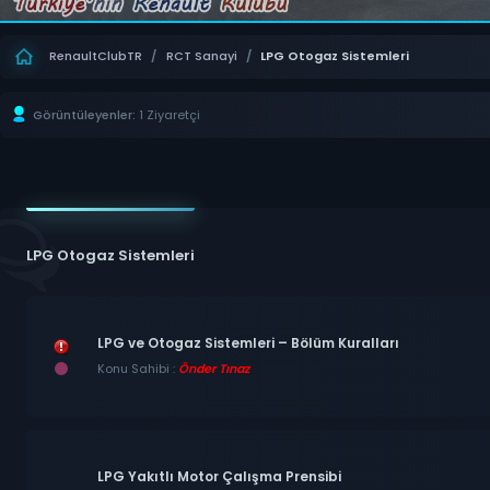
RenaultClubTR
/
RCT Sanayi
/
LPG Otogaz Sistemleri
Görüntüleyenler:
1 Ziyaretçi
LPG Otogaz Sistemleri
LPG ve Otogaz Sistemleri – Bölüm Kuralları
Konu Sahibi :
Önder Tınaz
LPG Yakıtlı Motor Çalışma Prensibi