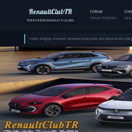
RenaultClubTR
FORUM
ÜYE
Forum Sayfası
Üye 
TÜRKIYE'NIN RENAULT KULÜBÜ
Yollar Değişir, Renault Sevdası Baki Kalır; Biz Burada Bir Ailey