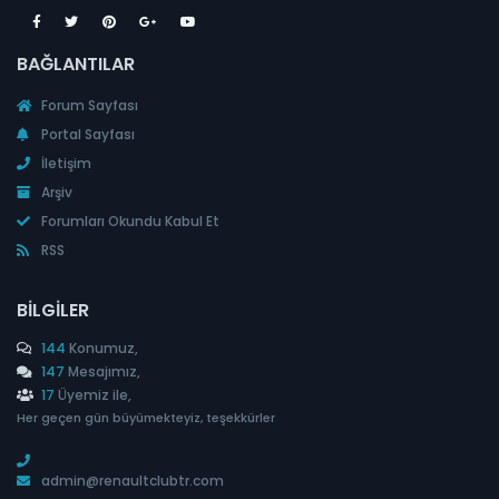
BAĞLANTILAR
Forum Sayfası
Portal Sayfası
İletişim
Arşiv
Forumları Okundu Kabul Et
RSS
BILGILER
144
Konumuz,
147
Mesajımız,
17
Üyemiz ile,
Her geçen gün büyümekteyiz, teşekkürler
admin@renaultclubtr.com