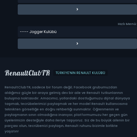
Hızlı Menü:
RenaultClubTR
TÜRKIYE'NIN RENAULT KULÜBÜ
RenaultClubTR, sadece bir forum değil; Facebook grubumuzdan
aldığımız güçle bir araya gelmiş dev bir aile ve Renault tutkunlarının
buluşma noktasıdır. Amacımız, yollardaki dostluğumuzu dijital dünyaya
taşımak, tecrübelerimizi paylaşmak ve her model Renault kullanıcısına
teknikten görselliğe en doğru rehberliği sunmaktır. Öğrenmenin ve
paylaşmanın sınırı olmadığına inanıyor, platformumuzu her geçen gün
üyelerimizin desteğiyle daha ileriye taşıyoruz. Siz de bu büyük ailenin bir
parçası olun, tecrübenizi paylaşın, Renault ruhunu bizimle birlikte
yaşatın!