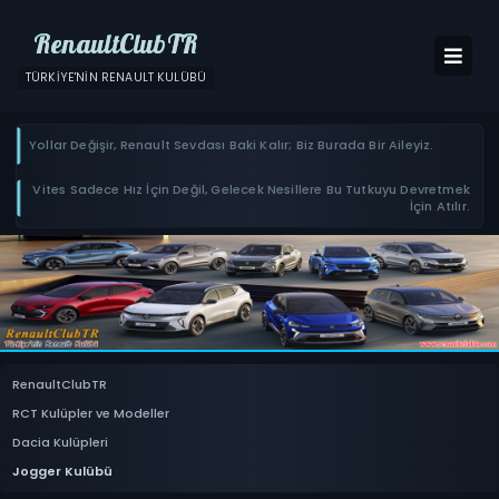
RenaultClubTR
TÜRKIYE'NIN RENAULT KULÜBÜ
Yollar Değişir, Renault Sevdası Baki Kalır; Biz Burada Bir Aileyiz.
Vites Sadece Hız İçin Değil, Gelecek Nesillere Bu Tutkuyu Devretmek
İçin Atılır.
RenaultClubTR
RCT Kulüpler ve Modeller
Dacia Kulüpleri
Jogger Kulübü