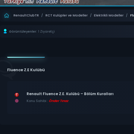
RenaultClubTR
/
RCT Kulüpler ve Modeller
/
Elektrikli Modeller
/
Fl
Görüntüleyenler:
1 Ziyaretçi
Fluence Z.E Kulübü
Renault Fluence Z.E. Kulübü – Bölüm Kuralları
Konu Sahibi :
Önder Tınaz