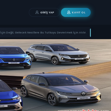
GIRIŞ YAP
KAYIT OL
İçin Değil, Gelecek Nesillere Bu Tutkuyu Devretmek İçin Atılır.