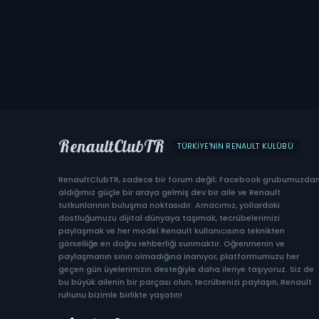
RenaultClubTR
TÜRKIYE'NIN RENAULT KULÜBÜ
RenaultClubTR, sadece bir forum değil; Facebook grubumuzda
aldığımız güçle bir araya gelmiş dev bir aile ve Renault
tutkunlarının buluşma noktasıdır. Amacımız, yollardaki
dostluğumuzu dijital dünyaya taşımak, tecrübelerimizi
paylaşmak ve her model Renault kullanıcısına teknikten
görselliğe en doğru rehberliği sunmaktır. Öğrenmenin ve
paylaşmanın sınırı olmadığına inanıyor, platformumuzu her
geçen gün üyelerimizin desteğiyle daha ileriye taşıyoruz. Siz de
bu büyük ailenin bir parçası olun, tecrübenizi paylaşın, Renault
ruhunu bizimle birlikte yaşatın!