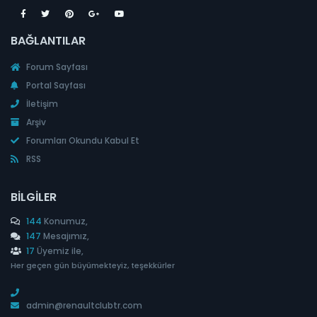
BAĞLANTILAR
Forum Sayfası
Portal Sayfası
İletişim
Arşiv
Forumları Okundu Kabul Et
RSS
BILGILER
144
Konumuz,
147
Mesajımız,
17
Üyemiz ile,
Her geçen gün büyümekteyiz, teşekkürler
admin@renaultclubtr.com