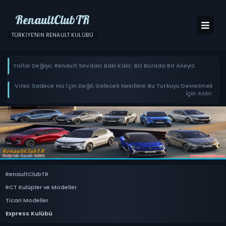
RenaultClubTR
TÜRKIYE'NIN RENAULT KULÜBÜ
Yollar Değişir, Renault Sevdası Baki Kalır; Biz Burada Bir Aileyiz.
Vites Sadece Hız İçin Değil, Gelecek Nesillere Bu Tutkuyu Devretmek
İçin Atılır.
RenaultClubTR
RCT Kulüpler ve Modeller
Ticari Modeller
Express Kulübü