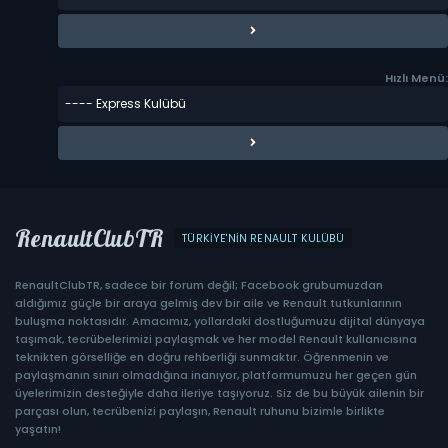
Hızlı Menü:
RenaultClubTR
TÜRKIYE'NIN RENAULT KULÜBÜ
RenaultClubTR, sadece bir forum değil; Facebook grubumuzdan
aldığımız güçle bir araya gelmiş dev bir aile ve Renault tutkunlarının
buluşma noktasıdır. Amacımız, yollardaki dostluğumuzu dijital dünyaya
taşımak, tecrübelerimizi paylaşmak ve her model Renault kullanıcısına
teknikten görselliğe en doğru rehberliği sunmaktır. Öğrenmenin ve
paylaşmanın sınırı olmadığına inanıyor, platformumuzu her geçen gün
üyelerimizin desteğiyle daha ileriye taşıyoruz. Siz de bu büyük ailenin bir
parçası olun, tecrübenizi paylaşın, Renault ruhunu bizimle birlikte
yaşatın!