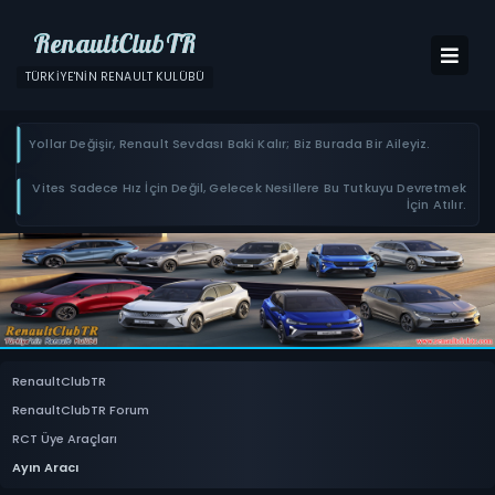
RenaultClubTR
TÜRKIYE'NIN RENAULT KULÜBÜ
Yollar Değişir, Renault Sevdası Baki Kalır; Biz Burada Bir Aileyiz.
Vites Sadece Hız İçin Değil, Gelecek Nesillere Bu Tutkuyu Devretmek
İçin Atılır.
RenaultClubTR
RenaultClubTR Forum
RCT Üye Araçları
Ayın Aracı