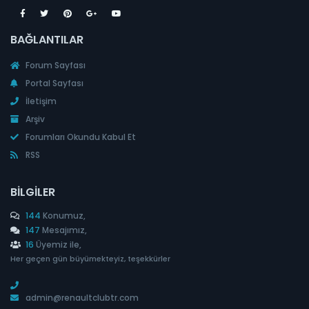
BAĞLANTILAR
Forum Sayfası
Portal Sayfası
İletişim
Arşiv
Forumları Okundu Kabul Et
RSS
BILGILER
144
Konumuz,
147
Mesajımız,
16
Üyemiz ile,
Her geçen gün büyümekteyiz, teşekkürler
admin@renaultclubtr.com