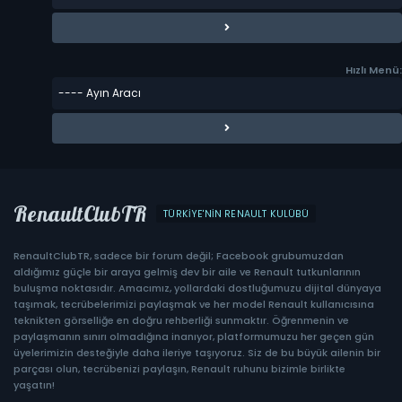
Hızlı Menü:
RenaultClubTR
TÜRKIYE'NIN RENAULT KULÜBÜ
RenaultClubTR, sadece bir forum değil; Facebook grubumuzdan
aldığımız güçle bir araya gelmiş dev bir aile ve Renault tutkunlarının
buluşma noktasıdır. Amacımız, yollardaki dostluğumuzu dijital dünyaya
taşımak, tecrübelerimizi paylaşmak ve her model Renault kullanıcısına
teknikten görselliğe en doğru rehberliği sunmaktır. Öğrenmenin ve
paylaşmanın sınırı olmadığına inanıyor, platformumuzu her geçen gün
üyelerimizin desteğiyle daha ileriye taşıyoruz. Siz de bu büyük ailenin bir
parçası olun, tecrübenizi paylaşın, Renault ruhunu bizimle birlikte
yaşatın!