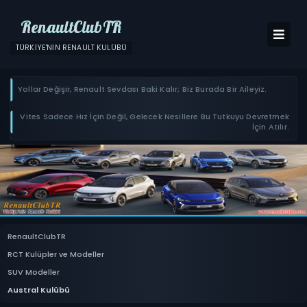
RenaultClubTR
TÜRKIYE'NIN RENAULT KULÜBÜ
Yollar Değişir, Renault Sevdası Baki Kalır; Biz Burada Bir Aileyiz.
Vites Sadece Hız İçin Değil, Gelecek Nesillere Bu Tutkuyu Devretmek
İçin Atılır.
RenaultClubTR
RCT Kulüpler ve Modeller
SUV Modeller
Austral Kulübü