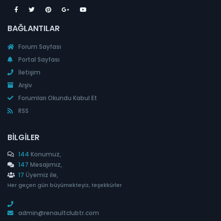
BAĞLANTILAR
Forum Sayfası
Portal Sayfası
İletişim
Arşiv
Forumları Okundu Kabul Et
RSS
BILGILER
144
Konumuz,
147
Mesajımız,
17
Üyemiz ile,
Her geçen gün büyümekteyiz, teşekkürler
admin@renaultclubtr.com