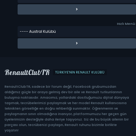
Hızlı Menü:
RenaultClubTR
TÜRKIYE'NIN RENAULT KULÜBÜ
RenaultClubTR, sadece bir forum değil; Facebook grubumuzdan
aldığımız güçle bir araya gelmiş dev bir aile ve Renault tutkunlarının
buluşma noktasıdır. Amacımız, yollardaki dostluğumuzu dijital dünyaya
taşımak, tecrübelerimizi paylaşmak ve her model Renault kullanıcısına
teknikten görselliğe en doğru rehberliği sunmaktır. Öğrenmenin ve
paylaşmanın sınırı olmadığına inanıyor, platformumuzu her geçen gün
üyelerimizin desteğiyle daha ileriye taşıyoruz. Siz de bu büyük ailenin bir
parçası olun, tecrübenizi paylaşın, Renault ruhunu bizimle birlikte
yaşatın!