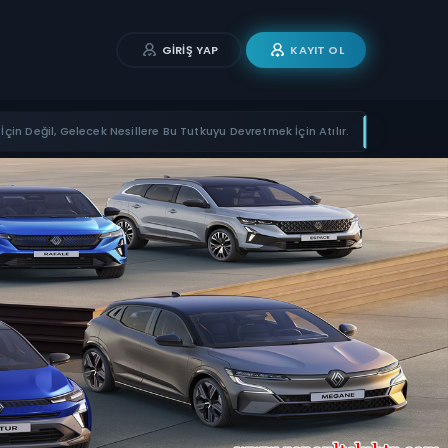
GIRIŞ YAP
KAYIT OL
İçin Değil, Gelecek Nesillere Bu Tutkuyu Devretmek İçin Atılır.