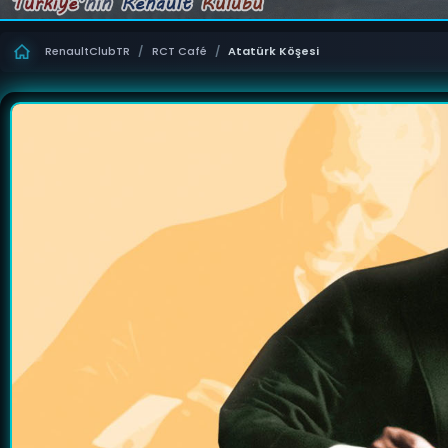
RenaultClubTR
/
RCT Café
/
Atatürk Köşesi