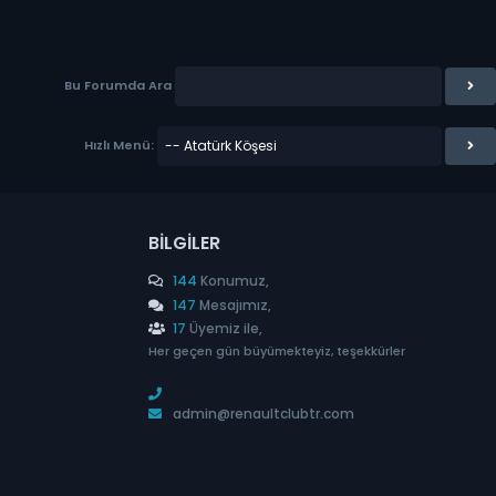
Bu Forumda Ara
Hızlı Menü:
BILGILER
144
Konumuz,
147
Mesajımız,
17
Üyemiz ile,
Her geçen gün büyümekteyiz, teşekkürler
admin@renaultclubtr.com