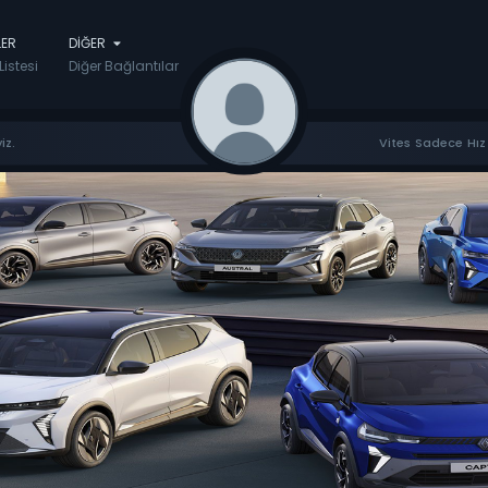
LER
DIĞER
Listesi
Diğer Bağlantılar
iz.
Vites Sadece Hız 