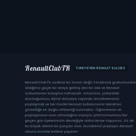
RenaultClubTR
TÜRKIYE'NIN RENAULT KULÜBÜ
RenaultClubTR, sadece bir forum değil; Facebook grubumuzda
aldığımız güçle bir araya gelmiş dev bir aile ve Renault
tutkunlarının buluşma noktasıdır. Amacımız, yollardaki
dostluğumuzu dijital dünyaya taşımak, tecrübelerimizi
paylaşmak ve her model Renault kullanıcısına teknikten
görselliğe en doğru rehberliği sunmaktır. Öğrenmenin ve
paylaşmanın sınırı olmadığına inanıyor, platformumuzu her
geçen gün üyelerimizin desteğiyle daha ileriye taşıyoruz. Siz de
bu büyük ailenin bir parçası olun, tecrübenizi paylaşın, Renault
ruhunu bizimle birlikte yaşatın!