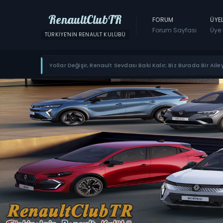
RenaultClubTR
FORUM
ÜYE
Forum Sayfası
Üye 
TÜRKIYE'NIN RENAULT KULÜBÜ
Yollar Değişir, Renault Sevdası Baki Kalır; Biz Burada Bir Ailey