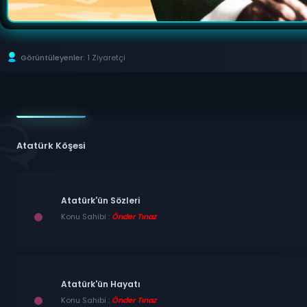
Görüntüleyenler:
1 Ziyaretçi
Atatürk Köşesi
Atatürk'ün Sözleri
Konu Sahibi :
Önder Tınaz
Atatürk'ün Hayatı
Konu Sahibi :
Önder Tınaz