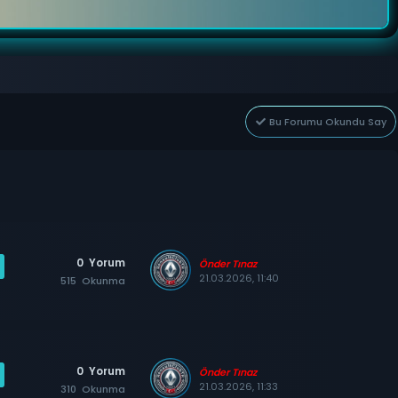
Bu Forumu Okundu Say
0
Yorum
Önder Tınaz
21.03.2026, 11:40
515
Okunma
0
Yorum
Önder Tınaz
21.03.2026, 11:33
310
Okunma