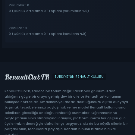
Yorumlar : 0
0 (Günlük ortalama 0 | Toplam yorumların %0)
Konular : 0
0 (Günlük ortalama 0 | Toplam konuların %0)
RenaultClubTR
TÜRKIYE'NIN RENAULT KULÜBÜ
RenaultClubTR, sadece bir forum değil; Facebook grubumuzdan
aldığımız güçle bir araya gelmiş dev bir aile ve Renault tutkunlarının
buluşma noktasıdır. Amacımız, yollardaki dostluğumuzu dijital dünyaya
taşımak, tecrübelerimizi paylaşmak ve her model Renault kullanıcısına
teknikten görselliğe en doğru rehberliği sunmaktır. Öğrenmenin ve
paylaşmanın sınırı olmadığına inanıyor, platformumuzu her geçen gün
üyelerimizin desteğiyle daha ileriye taşıyoruz. Siz de bu büyük ailenin bir
parçası olun, tecrübenizi paylaşın, Renault ruhunu bizimle birlikte
yaşatın!