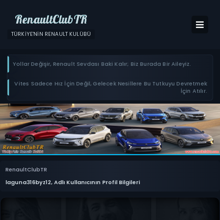
RenaultClubTR
TÜRKIYE'NIN RENAULT KULÜBÜ
Yollar Değişir, Renault Sevdası Baki Kalır; Biz Burada Bir Aileyiz.
Vites Sadece Hız İçin Değil, Gelecek Nesillere Bu Tutkuyu Devretmek
İçin Atılır.
RenaultClubTR
laguna316byz12, Adlı Kullanıcının Profil Bilgileri