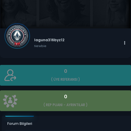
laguna316byz12
Newbie
0
( ÜYE REFERANSI )
0
( REP PUANI -
AYRINTILAR
)
Forum Bilgileri