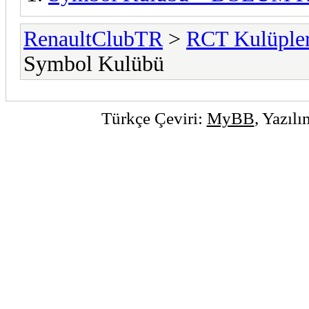
RenaultClubTR
>
RCT Kulüpler
Symbol Kulübü
Türkçe Çeviri:
MyBB
, Yazıl