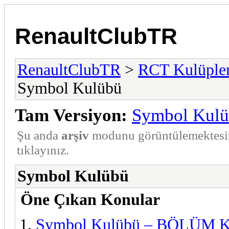
RenaultClubTR
RenaultClubTR
>
RCT Kulüpler
Symbol Kulübü
Tam Versiyon:
Symbol Kul
Şu anda
arşiv
modunu görüntülemektesi
tıklayınız.
Symbol Kulübü
Öne Çıkan Konular
Symbol Kulübü – BÖLÜM