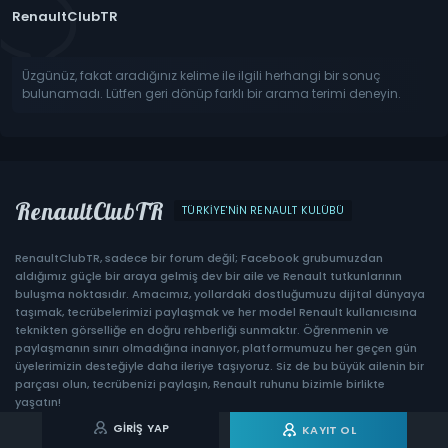
RenaultClubTR
Üzgünüz, fakat aradığınız kelime ile ilgili herhangi bir sonuç
bulunamadı. Lütfen geri dönüp farklı bir arama terimi deneyin.
RenaultClubTR
TÜRKIYE'NIN RENAULT KULÜBÜ
RenaultClubTR, sadece bir forum değil; Facebook grubumuzdan
aldığımız güçle bir araya gelmiş dev bir aile ve Renault tutkunlarının
buluşma noktasıdır. Amacımız, yollardaki dostluğumuzu dijital dünyaya
taşımak, tecrübelerimizi paylaşmak ve her model Renault kullanıcısına
teknikten görselliğe en doğru rehberliği sunmaktır. Öğrenmenin ve
paylaşmanın sınırı olmadığına inanıyor, platformumuzu her geçen gün
üyelerimizin desteğiyle daha ileriye taşıyoruz. Siz de bu büyük ailenin bir
parçası olun, tecrübenizi paylaşın, Renault ruhunu bizimle birlikte
yaşatın!
GIRIŞ YAP
KAYIT OL