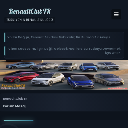
RenaultClubTR
TÜRKIYE'NIN RENAULT KULÜBÜ
Yollar Değişir, Renault Sevdası Baki Kalır; Biz Burada Bir Aileyiz.
Vites Sadece Hız İçin Değil, Gelecek Nesillere Bu Tutkuyu Devretmek
İçin Atılır.
RenaultClubTR
Forum Mesajı