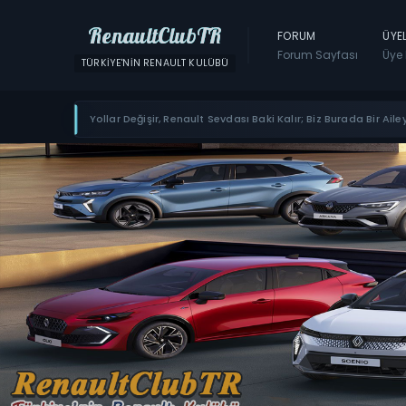
RenaultClubTR
FORUM
ÜYE
Forum Sayfası
Üye 
TÜRKIYE'NIN RENAULT KULÜBÜ
Yollar Değişir, Renault Sevdası Baki Kalır; Biz Burada Bir Ailey