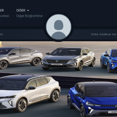
LER
DIĞER
Listesi
Diğer Bağlantılar
iz.
Vites Sadece Hız 