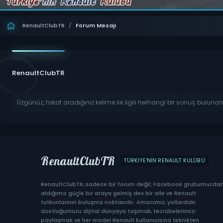
RenaultClubTR
/
Forum Mesajı
RenaultClubTR
Üzgünüz, fakat aradığınız kelime ile ilgili herhangi bir sonuç buluna
RenaultClubTR
TÜRKIYE'NIN RENAULT KULÜBÜ
RenaultClubTR, sadece bir forum değil; Facebook grubumuzda
aldığımız güçle bir araya gelmiş dev bir aile ve Renault
tutkunlarının buluşma noktasıdır. Amacımız, yollardaki
dostluğumuzu dijital dünyaya taşımak, tecrübelerimizi
paylaşmak ve her model Renault kullanıcısına teknikten