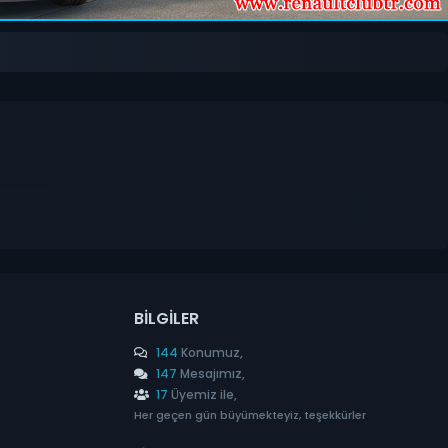
BILGILER
144
Konumuz,
147
Mesajımız,
17
Üyemiz ile,
Her geçen gün büyümekteyiz, teşekkürler