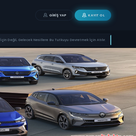
GIRIŞ YAP
KAYIT OL
İçin Değil, Gelecek Nesillere Bu Tutkuyu Devretmek İçin Atılır.