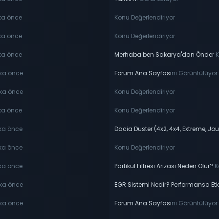
ka önce
Konu Değerlendiriyor
ka önce
Konu Değerlendiriyor
ka önce
Merhaba ben Sakarya'dan Önder
K
ika önce
Forum Ana Sayfası
nı Görüntülüyor
ika önce
Konu Değerlendiriyor
ika önce
Konu Değerlendiriyor
ika önce
Dacia Duster (4x2, 4x4, Extreme, J
ika önce
Konu Değerlendiriyor
ika önce
Partikül Filtresi Arızası Neden Olur?
K
ika önce
EGR Sistemi Nedir? Performansa Etk
ika önce
Forum Ana Sayfası
nı Görüntülüyor