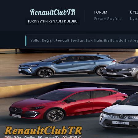
RenaultClubTR
FORUM
ÜYE
Forum Sayfası
Üye 
TÜRKIYE'NIN RENAULT KULÜBÜ
Yollar Değişir, Renault Sevdası Baki Kalır; Biz Burada Bir Ailey