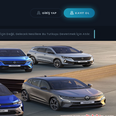
GIRIŞ YAP
KAYIT OL
İçin Değil, Gelecek Nesillere Bu Tutkuyu Devretmek İçin Atılır.