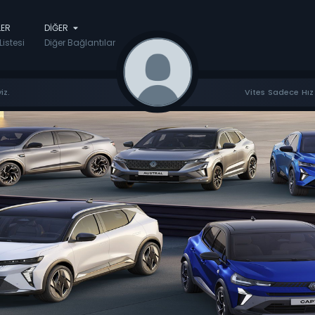
LER
DIĞER
Listesi
Diğer Bağlantılar
iz.
Vites Sadece Hız 