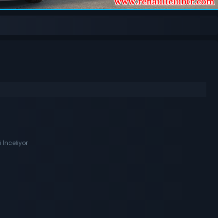
i İnceliyor