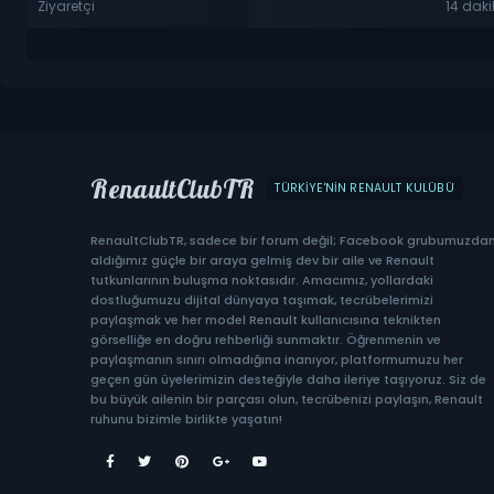
Ziyaretçi
14 dak
RenaultClubTR
TÜRKIYE'NIN RENAULT KULÜBÜ
RenaultClubTR, sadece bir forum değil; Facebook grubumuzda
aldığımız güçle bir araya gelmiş dev bir aile ve Renault
tutkunlarının buluşma noktasıdır. Amacımız, yollardaki
dostluğumuzu dijital dünyaya taşımak, tecrübelerimizi
paylaşmak ve her model Renault kullanıcısına teknikten
görselliğe en doğru rehberliği sunmaktır. Öğrenmenin ve
paylaşmanın sınırı olmadığına inanıyor, platformumuzu her
geçen gün üyelerimizin desteğiyle daha ileriye taşıyoruz. Siz de
bu büyük ailenin bir parçası olun, tecrübenizi paylaşın, Renault
ruhunu bizimle birlikte yaşatın!