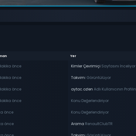
man
Yer
dakika önce
Kimler Çevrimiçi
Sayfasını İnceliyor
dakika önce
Takvim
i Görüntülüyor
dakika önce
aytac.ozlen
Adlı Kullanıcının Profilin
dakika önce
Konu Değerlendiriyor
ka önce
Konu Değerlendiriyor
ka önce
Arama
RenaultClubTR
ka önce
Takvim
i Görüntülüyor