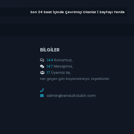
Son 24 Saat İçinde Çevrimiçi Olanlar
|
Sayfayı Yenile
BILGILER
144
Konumuz,
147
Mesajımız,
17
Üyemiz ile,
Her geçen gün büyümekteyiz, teşekkürler
admin@renaultclubtr.com