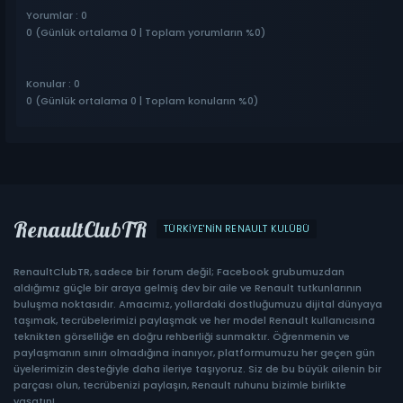
Yorumlar : 0
0 (Günlük ortalama 0 | Toplam yorumların %0)
Konular : 0
0 (Günlük ortalama 0 | Toplam konuların %0)
RenaultClubTR
TÜRKIYE'NIN RENAULT KULÜBÜ
RenaultClubTR, sadece bir forum değil; Facebook grubumuzdan
aldığımız güçle bir araya gelmiş dev bir aile ve Renault tutkunlarının
buluşma noktasıdır. Amacımız, yollardaki dostluğumuzu dijital dünyaya
taşımak, tecrübelerimizi paylaşmak ve her model Renault kullanıcısına
teknikten görselliğe en doğru rehberliği sunmaktır. Öğrenmenin ve
paylaşmanın sınırı olmadığına inanıyor, platformumuzu her geçen gün
üyelerimizin desteğiyle daha ileriye taşıyoruz. Siz de bu büyük ailenin bir
parçası olun, tecrübenizi paylaşın, Renault ruhunu bizimle birlikte
yaşatın!