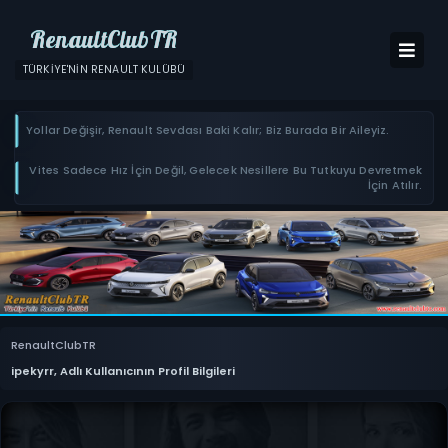
RenaultClubTR
TÜRKIYE'NIN RENAULT KULÜBÜ
Yollar Değişir, Renault Sevdası Baki Kalır; Biz Burada Bir Aileyiz.
Vites Sadece Hız İçin Değil, Gelecek Nesillere Bu Tutkuyu Devretmek
İçin Atılır.
RenaultClubTR
ipekyrr, Adlı Kullanıcının Profil Bilgileri