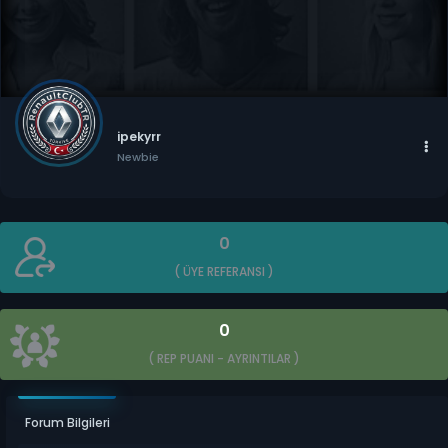
ipekyrr
Newbie
0
( ÜYE REFERANSI )
0
( REP PUANI -
AYRINTILAR
)
Forum Bilgileri