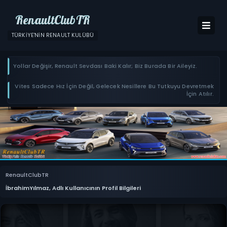
RenaultClubTR
TÜRKIYE'NIN RENAULT KULÜBÜ
Yollar Değişir, Renault Sevdası Baki Kalır; Biz Burada Bir Aileyiz.
Vites Sadece Hız İçin Değil, Gelecek Nesillere Bu Tutkuyu Devretmek
İçin Atılır.
RenaultClubTR
İbrahimYılmaz, Adlı Kullanıcının Profil Bilgileri