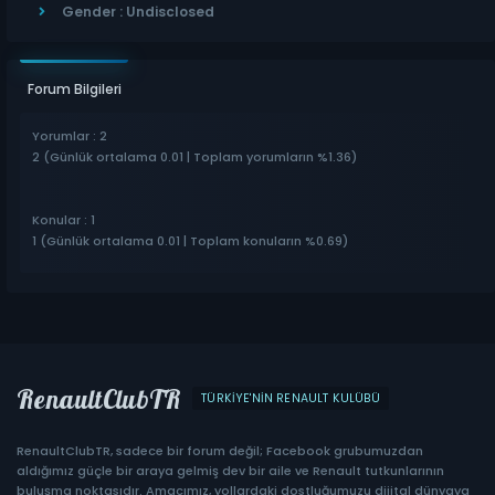
Gender : Undisclosed
Forum Bilgileri
Yorumlar : 2
2 (Günlük ortalama 0.01 | Toplam yorumların %1.36)
Konular : 1
1 (Günlük ortalama 0.01 | Toplam konuların %0.69)
RenaultClubTR
TÜRKIYE'NIN RENAULT KULÜBÜ
RenaultClubTR, sadece bir forum değil; Facebook grubumuzdan
aldığımız güçle bir araya gelmiş dev bir aile ve Renault tutkunlarının
buluşma noktasıdır. Amacımız, yollardaki dostluğumuzu dijital dünyaya