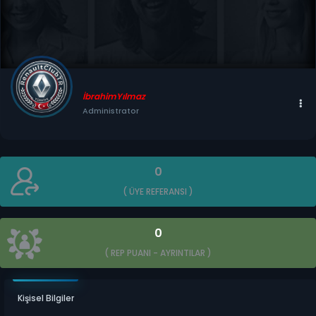
İbrahimYılmaz
Administrator
0
( ÜYE REFERANSI )
0
( REP PUANI -
AYRINTILAR
)
Kişisel Bilgiler