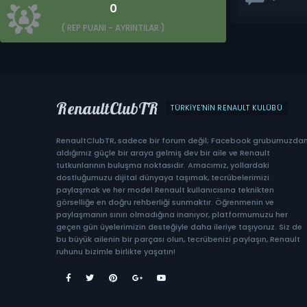
0
( REP PUANI -
AYRINTILAR
)
RenaultClubTR
TÜRKIYE'NIN RENAULT KULÜBÜ
RenaultClubTR, sadece bir forum değil; Facebook grubumuzda
aldığımız güçle bir araya gelmiş dev bir aile ve Renault
tutkunlarının buluşma noktasıdır. Amacımız, yollardaki
dostluğumuzu dijital dünyaya taşımak, tecrübelerimizi
paylaşmak ve her model Renault kullanıcısına teknikten
görselliğe en doğru rehberliği sunmaktır. Öğrenmenin ve
paylaşmanın sınırı olmadığına inanıyor, platformumuzu her
geçen gün üyelerimizin desteğiyle daha ileriye taşıyoruz. Siz de
bu büyük ailenin bir parçası olun, tecrübenizi paylaşın, Renault
ruhunu bizimle birlikte yaşatın!