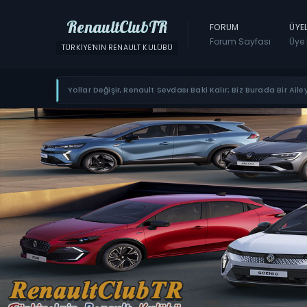
RenaultClubTR
FORUM
ÜYE
Forum Sayfası
Üye 
TÜRKIYE'NIN RENAULT KULÜBÜ
Yollar Değişir, Renault Sevdası Baki Kalır; Biz Burada Bir Ailey