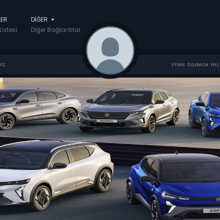
LER
DIĞER
Listesi
Diğer Bağlantılar
iz.
Vites Sadece Hız 