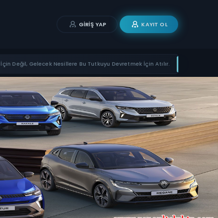
GIRIŞ YAP
KAYIT OL
İçin Değil, Gelecek Nesillere Bu Tutkuyu Devretmek İçin Atılır.