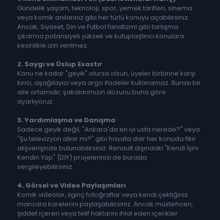
Gündelik yaşam, teknoloji, spor, yemek tarifleri, sinema
veya komik anılarınız gibi her türlü konuyu açabilirsiniz.
Ancak; Siyaset, Din ve Futbol fanatizmi gibi tartışma
çıkarma potansiyeli yüksek ve kutuplaştırıcı konulara
kesinlikle izin verilmez.
2. Saygı ve Üslup Esastır
Konu ne kadar "geyik" olursa olsun, üyeler birbirine karşı
kırıcı, aşağılayıcı veya argo ifadeler kullanamaz. Burası bir
aile ortamıdır; şakalarımızın dozunu buna göre
ayarlıyoruz.
3. Yardımlaşma ve Danışma
Sadece geyik değil, "Ankara'da en iyi usta nerede?" veya
"Şu televizyon alınır mı?" gibi hayata dair her konuda fikir
alışverişinde bulunabilirsiniz. Renault dışındaki "Kendi İşini
Kendin Yap" (DIY) projelerinizi de burada
sergileyebilirsiniz.
4. Görsel ve Video Paylaşımları
Komik videolar, ilginç fotoğraflar veya kendi çektiğiniz
manzara karelerini paylaşabilirsiniz. Ancak müstehcen,
şiddet içeren veya telif haklarını ihlal eden içerikler