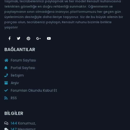
taşımak, tecrübelerimizi paylaşmak ve her model Renault kullanıcısına
teknikten görselliğe en doğru rehberliği sunmaktır. Öğrenmenin ve
paylaşmanın sınırı olmadığına inanıyor, platformumuzu her geçen gün
üyelerimizin desteğiyle daha ileriye taşıyoruz. Siz de bu büyük ailenin bir
parçası olun, tecrübenizi paylaşın, Renault ruhunu bizimle birlikte
yaşatın!
BAĞLANTILAR
Forum Sayfası
Portal Sayfası
İletişim
Arşiv
Forumları Okundu Kabul Et
RSS
BILGILER
144
Konumuz,
147
Mesajımız,