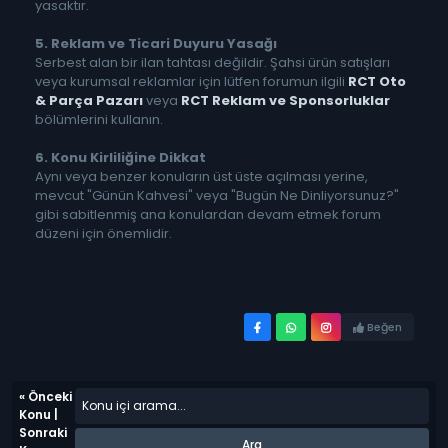
yasaktır.
5. Reklam ve Ticari Duyuru Yasağı
Serbest alan bir ilan tahtası değildir. Şahsi ürün satışları
veya kurumsal reklamlar için lütfen forumun ilgili
RCT Oto
& Parça Pazarı
veya
RCT Reklam ve Sponsorluklar
bölümlerini kullanın.
6. Konu Kirliliğine Dikkat
Aynı veya benzer konuların üst üste açılması yerine,
mevcut "Günün Kahvesi" veya "Bugün Ne Dinliyorsunuz?"
gibi sabitlenmiş ana konulardan devam etmek forum
düzeni için önemlidir.
Beğen
«
Önceki
Konu
|
Sonraki