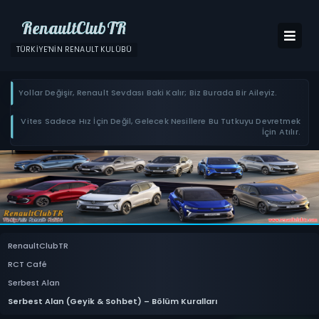
RenaultClubTR
TÜRKIYE'NIN RENAULT KULÜBÜ
Yollar Değişir, Renault Sevdası Baki Kalır; Biz Burada Bir Aileyiz.
Vites Sadece Hız İçin Değil, Gelecek Nesillere Bu Tutkuyu Devretmek
İçin Atılır.
RenaultClubTR
RCT Café
Serbest Alan
Serbest Alan (Geyik & Sohbet) – Bölüm Kuralları