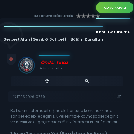
KONU KAPALI
BU KONUYU DEĞERLENDİR
Konu Görünümü
Serbest Alan (Geyik & Sohbet) – Bölüm Kuralları
Önder Tınaz
Administrator
17.03.2026, 07:59
#1
Bu bölüm; otomobil dışındaki her türlü konu hakkında
sohbet edebileceğiniz, üyelerimizle kaynaşabileceğiniz
ve keyifli vakit geçirebileceğiniz "serbest kürsü" alanıdır.
1. Konu Sınırlaması Yok (Bazı İstisnalar Hariç)