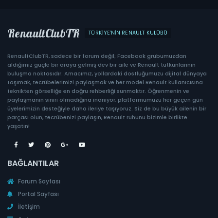
RenaultClubTR
TÜRKIYE'NIN RENAULT KULÜBÜ
RenaultClubTR, sadece bir forum değil; Facebook grubumuzdan
aldığımız güçle bir araya gelmiş dev bir aile ve Renault tutkunlarının
buluşma noktasıdır. Amacımız, yollardaki dostluğumuzu dijital dünyaya
taşımak, tecrübelerimizi paylaşmak ve her model Renault kullanıcısına
teknikten görselliğe en doğru rehberliği sunmaktır. Öğrenmenin ve
paylaşmanın sınırı olmadığına inanıyor, platformumuzu her geçen gün
üyelerimizin desteğiyle daha ileriye taşıyoruz. Siz de bu büyük ailenin bir
parçası olun, tecrübenizi paylaşın, Renault ruhunu bizimle birlikte
yaşatın!
BAĞLANTILAR
Forum Sayfası
Portal Sayfası
İletişim