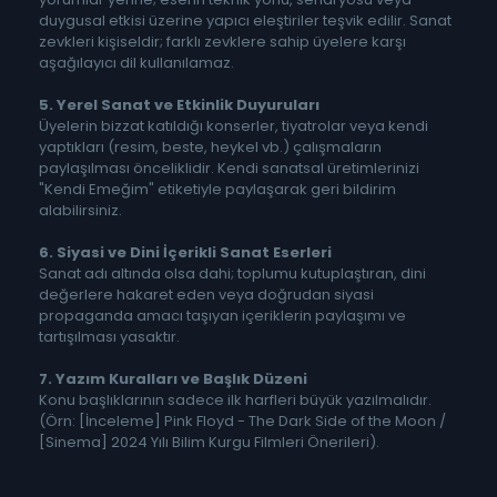
duygusal etkisi üzerine yapıcı eleştiriler teşvik edilir. Sanat
zevkleri kişiseldir; farklı zevklere sahip üyelere karşı
aşağılayıcı dil kullanılamaz.
5. Yerel Sanat ve Etkinlik Duyuruları
Üyelerin bizzat katıldığı konserler, tiyatrolar veya kendi
yaptıkları (resim, beste, heykel vb.) çalışmaların
paylaşılması önceliklidir. Kendi sanatsal üretimlerinizi
"Kendi Emeğim" etiketiyle paylaşarak geri bildirim
alabilirsiniz.
6. Siyasi ve Dini İçerikli Sanat Eserleri
Sanat adı altında olsa dahi; toplumu kutuplaştıran, dini
değerlere hakaret eden veya doğrudan siyasi
propaganda amacı taşıyan içeriklerin paylaşımı ve
tartışılması yasaktır.
7. Yazım Kuralları ve Başlık Düzeni
Konu başlıklarının sadece ilk harfleri büyük yazılmalıdır.
(Örn: [İnceleme] Pink Floyd - The Dark Side of the Moon /
[Sinema] 2024 Yılı Bilim Kurgu Filmleri Önerileri).