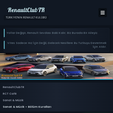
RenaultClubTR
TÜRKIYE'NIN RENAULT KULÜBÜ
Yollar Değişir, Renault Sevdası Baki Kalır; Biz Burada Bir Aileyiz.
Vites Sadece Hız İçin Değil, Gelecek Nesillere Bu Tutkuyu Devretmek
İçin Atılır.
RenaultClubTR
RCT Café
Sanat & Müzik
Sanat & Müzik – Bölüm Kuralları