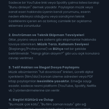
Sadece bir YouTube linki veya Spotify çalma listesi bırakıp
"Bunu dinleyin" demek yasaktır. Paylaşılan müzik veya
sanat eseri hakkında üyenin kendi yorumunu, eserin
neden etkileyici olduğunu veya sanatçının teknik
özelliklerini içeren en az birkaç cümlelik bir açıklama
eklemesi zorunludur.
2. Enstrüman ve Teknik Ekipman Tavsiyeleri
Gitar, piyano veya ses sistemi gibi ekipmanlar hakkında
tavsiye istenirken;
Müzik Tarzı
,
Kullanım Seviyesi
(Başlangıç/Profesyonel) ve
Bütçe
net bir şekilde
belirtilmelidir. "Hangi gitarı alayım?" gibi ucu açık konulara
cevap verilmez.
3. Telif Hakları ve İllegal Dosya Paylaşımı
Müzik albümlerinin "full download" linkleri, ücretli dijital
içeriklerin (film/dizi) korsan izleme adresleri veya PDF
kitap paylaşımları
kesinlikle yasaktır.
Emeğe saygı
esastır; sadece resmi platform (YouTube, Spotify, Netflix
vb.) yönlendirmelerine izin verilir.
4. Eleştiri Kültürü ve Üslup
"Bu müzik çok kötü", "Bu film zaman kaybı" gibi sığ
yorumlar yerine; eserin teknik yönü, senaryosu veya