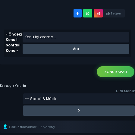
Beğen
«
Önceki
Konu
|
Sonraki
Konu
»
KONU KAPALI
Konuyu Yazdır
Hızlı Menü:
Görüntüleyenler:
1 Ziyaretçi