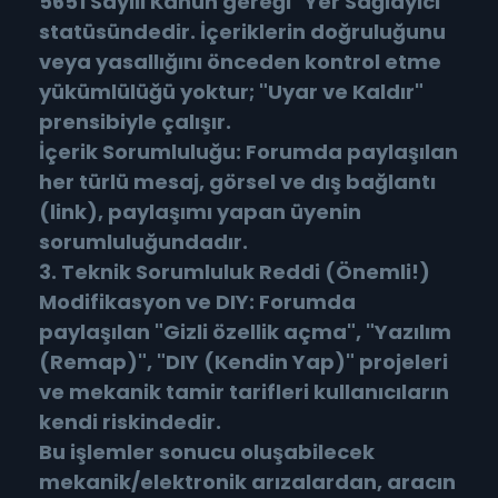
5651 Sayılı Kanun gereği "Yer Sağlayıcı"
statüsündedir. İçeriklerin doğruluğunu
veya yasallığını önceden kontrol etme
yükümlülüğü yoktur; "Uyar ve Kaldır"
prensibiyle çalışır.
İçerik Sorumluluğu: Forumda paylaşılan
her türlü mesaj, görsel ve dış bağlantı
(link), paylaşımı yapan üyenin
sorumluluğundadır.
3. Teknik Sorumluluk Reddi (Önemli!)
Modifikasyon ve DIY: Forumda
paylaşılan "Gizli özellik açma", "Yazılım
(Remap)", "DIY (Kendin Yap)" projeleri
ve mekanik tamir tarifleri kullanıcıların
kendi riskindedir.
Bu işlemler sonucu oluşabilecek
mekanik/elektronik arızalardan, aracın