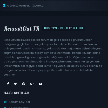
Görüntüleyenler:
1 Ziyaretçi
RenaultClubTR
TÜRKIYE'NIN RENAULT KULÜBÜ
RenaultClubTR, sadece bir forum değil; Facebook grubumuzdan
aldığımız güçle bir araya gelmiş dev bir aile ve Renault tutkunlarının
buluşma noktasıdır. Amacımız, yollardaki dostluğumuzu dijital dünyaya
taşımak, tecrübelerimizi paylaşmak ve her model Renault kullanıcısına
teknikten görselliğe en doğru rehberliği sunmaktır. Öğrenmenin ve
paylaşmanın sınırı olmadığına inanıyor, platformumuzu her geçen gün
üyelerimizin desteğiyle daha ileriye taşıyoruz. Siz de bu büyük ailenin bir
parçası olun, tecrübenizi paylaşın, Renault ruhunu bizimle birlikte
yaşatın!
BAĞLANTILAR
Forum Sayfası