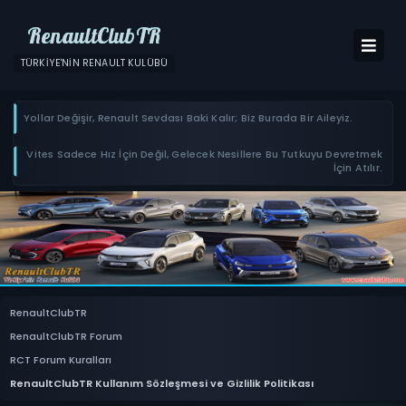
RenaultClubTR
TÜRKIYE'NIN RENAULT KULÜBÜ
Yollar Değişir, Renault Sevdası Baki Kalır; Biz Burada Bir Aileyiz.
Vites Sadece Hız İçin Değil, Gelecek Nesillere Bu Tutkuyu Devretmek
İçin Atılır.
RenaultClubTR
RenaultClubTR Forum
RCT Forum Kuralları
RenaultClubTR Kullanım Sözleşmesi ve Gizlilik Politikası