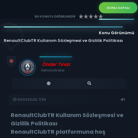
KONU KAPALI
BU KONUYU DEĞERLENDİR
Konu Görünümü
RenaultClubTR Kullanım Sözleşmesi ve Gizlilik Politikası
Önder Tınaz
Administrator
04.04.2026, 11:39
#1
RenaultClubTR Kullanım Sözleşmesi ve
Gizlilik Politikası
RenaultClubTR platformuna hoş