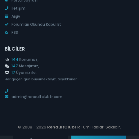
Portal Sayfası
İletişim
Arşiv
Forumları Okundu Kabul Et
RSS
BILGILER
144
Konumuz,
147
Mesajımız,
17
Üyemiz ile,
Her geçen gün büyümekteyiz, teşekkürler
admin@renaultclubtr.com
© 2008 -
2026
RenaultClubTR
Tüm Hakları Saklıdır.