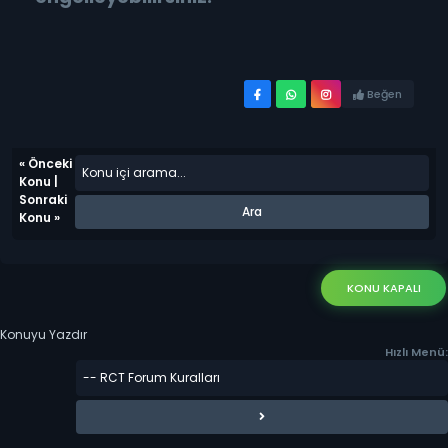
Beğen
«
Önceki
Konu
|
Sonraki
Konu
»
KONU KAPALI
Konuyu Yazdır
Hızlı Menü: