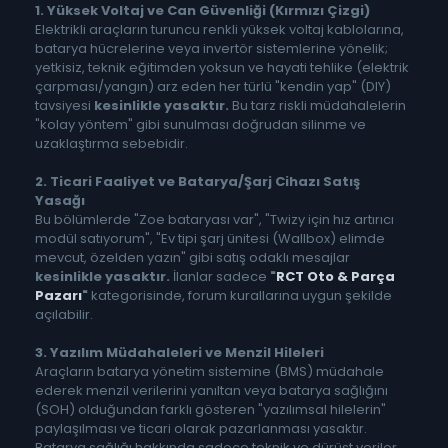
1. Yüksek Voltaj ve Can Güvenliği (Kırmızı Çizgi)
Elektrikli araçların turuncu renkli yüksek voltaj kablolarına,
batarya hücrelerine veya invertör sistemlerine yönelik;
yetkisiz, teknik eğitimden yoksun ve hayati tehlike (elektrik
çarpması/yangın) arz eden her türlü "kendin yap" (DIY)
tavsiyesi
kesinlikle yasaktır.
Bu tarz riskli müdahalelerin
"kolay yöntem" gibi sunulması doğrudan silinme ve
uzaklaştırma sebebidir.
2. Ticari Faaliyet ve Batarya/Şarj Cihazı Satış
Yasağı
Bu bölümlerde "Zoe bataryası var", "Twizy için hız artırıcı
modül satıyorum", "Ev tipi şarj ünitesi (Wallbox) elimde
mevcut, özelden yazın" gibi satış odaklı mesajlar
kesinlikle yasaktır.
İlanlar sadece
"
RCT Oto & Parça
Pazarı
"
kategorisinde, forum kurallarına uygun şekilde
açılabilir.
3. Yazılım Müdahaleleri ve Menzil Hileleri
Araçların batarya yönetim sistemine (BMS) müdahale
ederek menzil verilerini yanıltan veya batarya sağlığını
(SOH) olduğundan farklı gösteren "yazılımsal hilelerin"
paylaşılması ve ticari olarak pazarlanması yasaktır.
Batarya sağlığı hakkında sadece teknik ve dürüst veriler