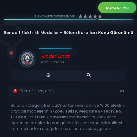
KONU KAPALI
BU KONUYU DEĞERLENDİR
Renault Elektrikli Modeller – Bölüm Kuralları
Konu Görünümü
Önder Tınaz
Administrator
20.03.2026, 00:37
#1
Bu ana kategori; Renault’nun tam elektrikli ve %100 elektrik
altyapılı modellerinin (
Zoe, Twizy, Megane E-Tech, R5
E-Tech,
vb.) teknik paylaşım merkezidir. Yüksek voltaj
içeren bu araçlarda can güvenliğini ve teknolojik kaliteyi
korumak adına aşağıdaki kurallar tavizsiz uygulanır: