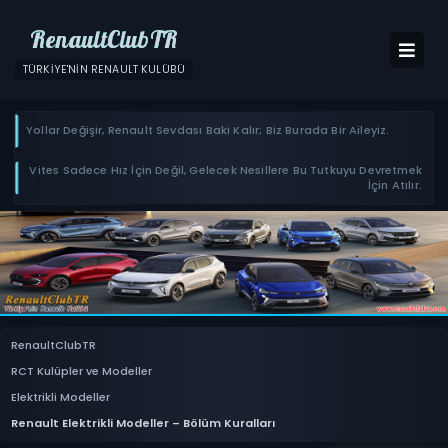
RenaultClubTR
TÜRKIYE'NIN RENAULT KULÜBÜ
Yollar Değişir, Renault Sevdası Baki Kalır; Biz Burada Bir Aileyiz.
Vites Sadece Hız İçin Değil, Gelecek Nesillere Bu Tutkuyu Devretmek
İçin Atılır.
RenaultClubTR
RCT Kulüpler ve Modeller
Elektrikli Modeller
Renault Elektrikli Modeller – Bölüm Kuralları