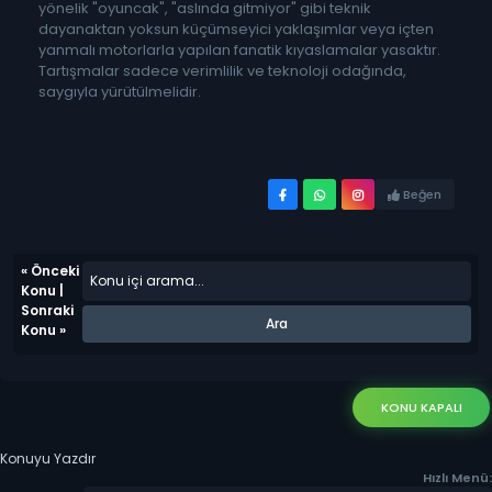
yönelik "oyuncak", "aslında gitmiyor" gibi teknik
dayanaktan yoksun küçümseyici yaklaşımlar veya içten
yanmalı motorlarla yapılan fanatik kıyaslamalar yasaktır.
Tartışmalar sadece verimlilik ve teknoloji odağında,
saygıyla yürütülmelidir.
Beğen
«
Önceki
Konu
|
Sonraki
Konu
»
KONU KAPALI
Konuyu Yazdır
Hızlı Menü: