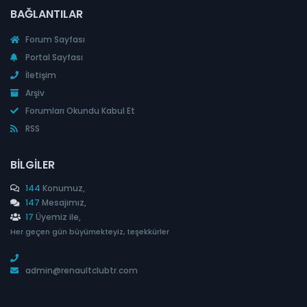
BAĞLANTILAR
Forum Sayfası
Portal Sayfası
İletişim
Arşiv
Forumları Okundu Kabul Et
RSS
BILGILER
144
Konumuz,
147
Mesajımız,
17
Üyemiz ile,
Her geçen gün büyümekteyiz, teşekkürler
admin@renaultclubtr.com