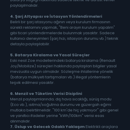
paylaşılmalıdır.
4. Şarj Altyapısı ve İstasyon Yönlendirmeleri
Belirli bir şarj istasyonu ağının veya kurulum firmasının
sürekli reklamını yapmak, "Beni arayın kurulum yapalım"
gibi ticari yönlendirmelerde bulunmak yasaktır. Sadece
kullanıcı deneyimleri (şarj hızı, istasyon durumu vb.) teknik
detayla paylaşılabilir.
5. Batarya Kiralama ve Yasal Süreçler
Eski nesil Zoe modellerindeki batarya kiralama (Renault
Joy/Mobilize) süreçleri hakkında paylaşılan bilgiler yasal
mevzuata uygun olmalıdır. Sözleşme ihlallerine yönelik
(batarya mülkiyeti tartışmaları vb.) illegal yöntemlerin
teşvik edilmesi yasaktır.
6. Menzil ve Tüketim Verisi Disiplini
Menzil paylaşımlarında; dış hava sıcaklığı, sürüş modu
(Eco vb.), ısıtma/soğutma durumu ve güzergah eğimi
mutlaka belirtilmelidir. "100 km'de hiç yakmıyor" gibi genel
ve yanıltıcı ifadeler yerine "kWh/100km" verisi esas
alınmalıdır.
7. Üslup ve Gelecek Odaklı Yaklaşım
Elektrikli araçlara