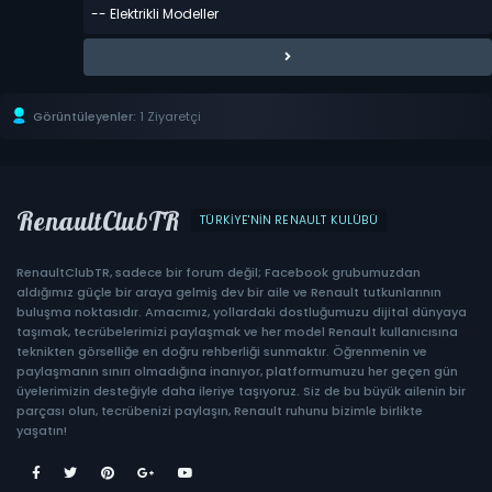
Görüntüleyenler:
1 Ziyaretçi
RenaultClubTR
TÜRKIYE'NIN RENAULT KULÜBÜ
RenaultClubTR, sadece bir forum değil; Facebook grubumuzdan
aldığımız güçle bir araya gelmiş dev bir aile ve Renault tutkunlarının
buluşma noktasıdır. Amacımız, yollardaki dostluğumuzu dijital dünyaya
taşımak, tecrübelerimizi paylaşmak ve her model Renault kullanıcısına
teknikten görselliğe en doğru rehberliği sunmaktır. Öğrenmenin ve
paylaşmanın sınırı olmadığına inanıyor, platformumuzu her geçen gün
üyelerimizin desteğiyle daha ileriye taşıyoruz. Siz de bu büyük ailenin bir
parçası olun, tecrübenizi paylaşın, Renault ruhunu bizimle birlikte
yaşatın!