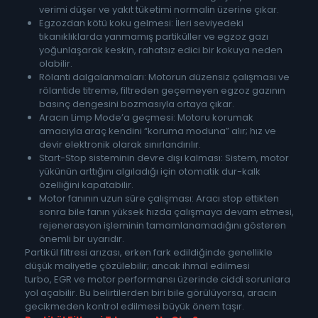
verimi düşer ve yakıt tüketimi normalin üzerine çıkar.
Egzozdan kötü koku gelmesi: İleri seviyedeki
tıkanıklıklarda yanmamış partiküller ve egzoz gazı
yoğunlaşarak keskin, rahatsız edici bir kokuya neden
olabilir.
Rölanti dalgalanmaları: Motorun düzensiz çalışması ve
rölantide titreme, filtreden geçemeyen egzoz gazının
basınç dengesini bozmasıyla ortaya çıkar.
Aracın Limp Mode’a geçmesi: Motoru korumak
amacıyla araç kendini “koruma moduna” alır; hız ve
devir elektronik olarak sınırlandırılır.
Start-Stop sisteminin devre dışı kalması: Sistem, motor
yükünün arttığını algıladığı için otomatik dur-kalk
özelliğini kapatabilir.
Motor fanının uzun süre çalışması: Aracı stop ettikten
sonra bile fanın yüksek hızda çalışmaya devam etmesi,
rejenerasyon işleminin tamamlanamadığını gösteren
önemli bir uyarıdır.
Partikül filtresi arızası, erken fark edildiğinde genellikle
düşük maliyetle çözülebilir; ancak ihmal edilmesi
turbo, EGR ve motor performansı üzerinde ciddi sorunlara
yol açabilir. Bu belirtilerden biri bile görülüyorsa, aracın
gecikmeden kontrol edilmesi büyük önem taşır.