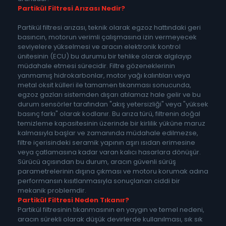
Partikül Filtresi Arızası Nedir?
Partikül filtresi arızası, teknik olarak egzoz hattındaki geri
basıncın, motorun verimli çalışmasına izin vermeyecek
seviyelere yükselmesi ve aracın elektronik kontrol
ünitesinin (ECU) bu durumu bir tehlike olarak algılayıp
müdahale etmesi sürecidir. Filtre gözeneklerinin
yanmamış hidrokarbonlar, motor yağı kalıntıları veya
metal oksit külleri ile tamamen tıkanması sonucunda,
egzoz gazları sistemden dışarı atılamaz hale gelir ve bu
durum sensörler tarafından "akış yetersizliği" veya "yüksek
basınç farkı" olarak kodlanır. Bu arıza türü, filtrenin doğal
temizleme kapasitesinin üzerinde bir kirlilik yüküne maruz
kalmasıyla başlar ve zamanında müdahale edilmezse,
filtre içerisindeki seramik yapının aşırı ısıdan erimesine
veya çatlamasına kadar varan kalıcı hasarlara dönüşür.
Sürücü açısından bu durum, aracın güvenli sürüş
parametrelerinin dışına çıkması ve motoru korumak adına
performansın kısıtlanmasıyla sonuçlanan ciddi bir
mekanik problemdir.
Partikül Filtresi Neden Tıkanır?
Partikül filtresinin tıkanmasının en yaygın ve temel nedeni,
aracın sürekli olarak düşük devirlerde kullanılması, sık sık