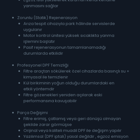
yanmasını sağlar
Zorunlu (Statik) Rejenerasyon
Arıza tespit cihazıyla park hâlinde servislerde
uygulanır
Motor kontrol ünitesi yüksek sıcaklıkta yanma
işlemini başlatır
Pasif rejenerasyonun tamamlanamadığı
durumlarda etkilidir
Profesyonel DPF Temizliği
Filtre araçtan sökülerek özel cihazlarda basınçlı su +
kimyasal ile temizlenir
Kül birikiminin yoğun olduğu durumlardaki en
etkili yöntemdir
Filtre gözenekleri yeniden açılarak eski
performansına kavuşabilir
Parça Değişimi
Filtre erimiş, çatlamış veya geri dönüşü olmayan
şekilde zarar görmüşse
Orijinal veya kaliteli muadil DPF ile değişim yapılır
Yazılımsal (DPF iptali) yasal değildir , egzoz emisyon