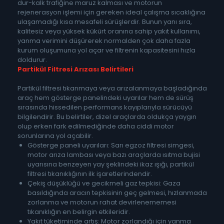
dur-kalk trafiğine maruz kalması ve motorun
rejenerasyon işlemi için gereken ideal çalışma sıcaklığına
ulaşamadığı kısa mesafeli sürüşlerdir. Bunun yanı sıra,
kalitesiz veya yüksek kükürt oranına sahip yakıt kullanımı,
yanma verimini düşürerek normalden çok daha fazla
kurum oluşumuna yol açar ve filtrenin kapasitesini hızla
doldurur.
Partikül Filtresi Arızası Belirtileri
Partikül filtresi tıkanmaya veya arızalanmaya başladığında
araç hem gösterge panelindeki uyarılar hem de sürüş
sırasında hissedilen performans kayıplarıyla sürücüyü
bilgilendirir. Bu belirtiler, dizel araçlarda oldukça yaygın
olup erken fark edilmediğinde daha ciddi motor
sorunlarına yol açabilir.
Gösterge paneli uyarıları: Sarı egzoz filtresi simgesi,
motor arıza lambası veya bazı araçlarda ısıtma bujisi
uyarısına benzeyen yay şeklindeki ikaz ışığı, partikül
filtresi tıkanıklığının ilk işaretlerindendir.
Çekiş düşüklüğü ve gecikmeli gaz tepkisi: Gaza
basıldığında aracın tepkisinin geç gelmesi, hızlanmada
zorlanma ve motorun rahat devirlenememesi
tıkanıklığın en belirgin etkileridir.
Yakıt tüketiminde artış: Motor zorlandığı için yanma