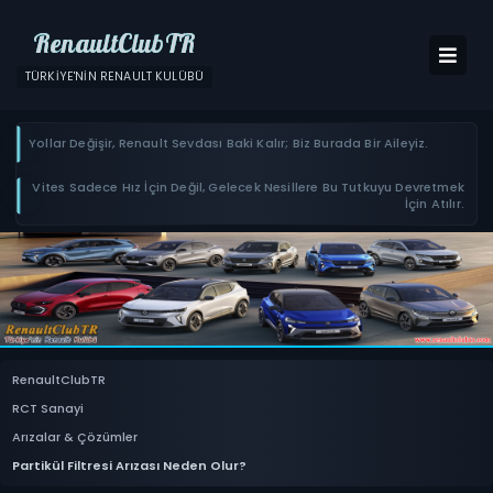
RenaultClubTR
TÜRKIYE'NIN RENAULT KULÜBÜ
Yollar Değişir, Renault Sevdası Baki Kalır; Biz Burada Bir Aileyiz.
Vites Sadece Hız İçin Değil, Gelecek Nesillere Bu Tutkuyu Devretmek
İçin Atılır.
RenaultClubTR
RCT Sanayi
Arızalar & Çözümler
Partikül Filtresi Arızası Neden Olur?