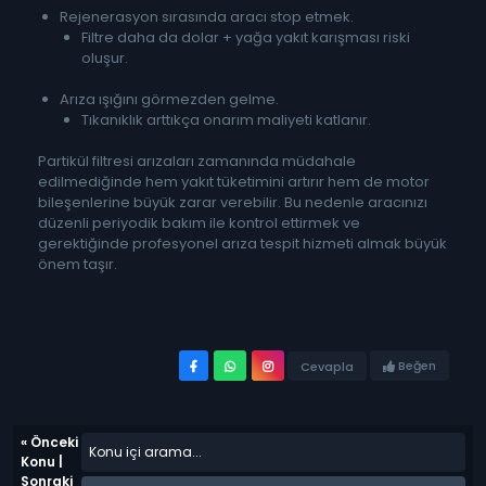
Rejenerasyon sırasında aracı stop etmek.
Filtre daha da dolar + yağa yakıt karışması riski
oluşur.
Arıza ışığını görmezden gelme.
Tıkanıklık arttıkça onarım maliyeti katlanır.
Partikül filtresi arızaları zamanında müdahale
edilmediğinde hem yakıt tüketimini artırır hem de motor
bileşenlerine büyük zarar verebilir. Bu nedenle aracınızı
düzenli periyodik bakım ile kontrol ettirmek ve
gerektiğinde profesyonel arıza tespit hizmeti almak büyük
önem taşır.
Beğen
Cevapla
«
Önceki
Konu
|
Sonraki