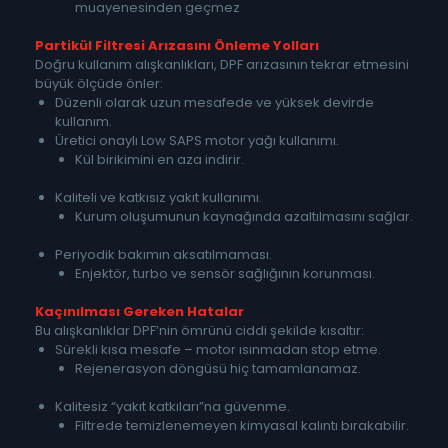
muayenesinden geçmez
Partikül Filtresi Arızasını Önleme Yolları
Doğru kullanım alışkanlıkları, DPF arızasının tekrar etmesini
büyük ölçüde önler:
Düzenli olarak uzun mesafede ve yüksek devirde
kullanım.
Üretici onaylı Low SAPS motor yağı kullanımı.
Kül birikimini en aza indirir.
Kaliteli ve katkısız yakıt kullanımı.
Kurum oluşumunun kaynağında azaltılmasını sağlar.
Periyodik bakımın aksatılmaması.
Enjektör, turbo ve sensör sağlığının korunması.
Kaçınılması Gereken Hatalar
Bu alışkanlıklar DPF’nin ömrünü ciddi şekilde kısaltır:
Sürekli kısa mesafe – motor ısınmadan stop etme.
Rejenerasyon döngüsü hiç tamamlanamaz.
Kalitesiz “yakıt katkıları”na güvenme.
Filtrede temizlenemeyen kimyasal kalıntı bırakabilir.