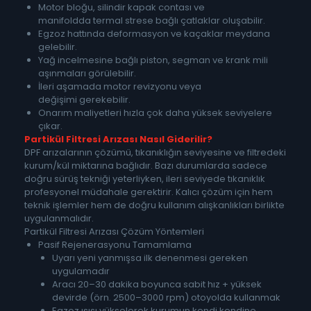
Motor bloğu, silindir kapak contası ve
manifoldda termal strese bağlı çatlaklar oluşabilir.
Egzoz hattında deformasyon ve kaçaklar meydana
gelebilir.
Yağ incelmesine bağlı piston, segman ve krank mili
aşınmaları görülebilir.
İleri aşamada motor revizyonu veya
değişimi gerekebilir.
Onarım maliyetleri hızla çok daha yüksek seviyelere
çıkar.
Partikül Filtresi Arızası Nasıl Giderilir?
DPF arızalarının çözümü, tıkanıklığın seviyesine ve filtredeki
kurum/kül miktarına bağlıdır. Bazı durumlarda sadece
doğru sürüş tekniği yeterliyken, ileri seviyede tıkanıklık
profesyonel müdahale gerektirir. Kalıcı çözüm için hem
teknik işlemler hem de doğru kullanım alışkanlıkları birlikte
uygulanmalıdır.
Partikül Filtresi Arızası Çözüm Yöntemleri
Pasif Rejenerasyonu Tamamlama
Uyarı yeni yanmışsa ilk denenmesi gereken
uygulamadır
Aracı 20–30 dakika boyunca sabit hız + yüksek
devirde (örn. 2500–3000 rpm) otoyolda kullanmak
Egzoz ısısı yükselerek kurumun kendi kendine