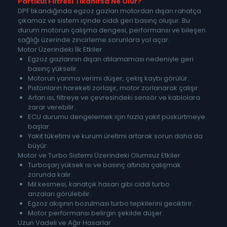
Partikül Filtresi Tıkanırsa Ne Olur?
DPF tıkandığında egzoz gazları motordan dışarı rahatça
çıkamaz ve sistem içinde ciddi geri basınç oluşur. Bu
durum motorun çalışma dengesi, performansı ve bileşen
sağlığı üzerinde zincirleme sorunlara yol açar.
Motor Üzerindeki İlk Etkiler
Egzoz gazlarının dışarı atılamaması nedeniyle geri
basınç yükselir.
Motorun yanma verimi düşer, çekiş kaybı görülür.
Pistonların hareketi zorlaşır, motor zorlanarak çalışır.
Artan ısı, filtreye ve çevresindeki sensör ve kablolara
zarar verebilir.
ECU durumu dengelemek için fazla yakıt püskürtmeye
başlar.
Yakıt tüketimi ve kurum üretimi artarak sorun daha da
büyür.
Motor ve Turbo Sistemi Üzerindeki Olumsuz Etkiler
Turboşarj yüksek ısı ve basınç altında çalışmak
zorunda kalır.
Mil kesmesi, kanatçık hasarı gibi ciddi turbo
arızaları görülebilir.
Egzoz akışının bozulması turbo tepkilerini geciktirir.
Motor performansı belirgin şekilde düşer.
Uzun Vadeli ve Ağır Hasarlar