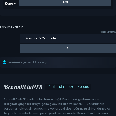
Konu
»
Konuyu Yazdır
Hızlı Menü:
Görüntüleyenler:
1 Ziyaretçi
RenaultClubTR
TÜRKIYE'NIN RENAULT KULÜBÜ
RenaultClubTR, sadece bir forum değil; Facebook grubumuzdan
aldığımız güçle bir araya gelmiş dev bir aile ve Renault tutkunlarının
buluşma noktasıdır. Amacımız, yollardaki dostluğumuzu dijital dünyaya
taşımak, tecrübelerimizi paylaşmak ve her model Renault kullanıcısına