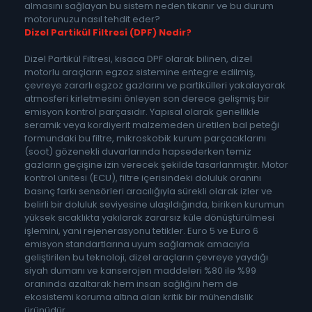
almasını sağlayan bu sistem neden tıkanır ve bu durum
motorunuzu nasıl tehdit eder?
Dizel Partikül Filtresi (DPF) Nedir?
Dizel Partikül Filtresi, kısaca DPF olarak bilinen, dizel
motorlu araçların egzoz sistemine entegre edilmiş,
çevreye zararlı egzoz gazlarını ve partikülleri yakalayarak
atmosferi kirletmesini önleyen son derece gelişmiş bir
emisyon kontrol parçasıdır. Yapısal olarak genellikle
seramik veya kordiyerit malzemeden üretilen bal peteği
formundaki bu filtre, mikroskobik kurum parçacıklarını
(soot) gözenekli duvarlarında hapsederken temiz
gazların geçişine izin verecek şekilde tasarlanmıştır. Motor
kontrol ünitesi (ECU), filtre içerisindeki doluluk oranını
basınç farkı sensörleri aracılığıyla sürekli olarak izler ve
belirli bir doluluk seviyesine ulaşıldığında, biriken kurumun
yüksek sıcaklıkta yakılarak zararsız küle dönüştürülmesi
işlemini, yani rejenerasyonu tetikler. Euro 5 ve Euro 6
emisyon standartlarına uyum sağlamak amacıyla
geliştirilen bu teknoloji, dizel araçların çevreye yaydığı
siyah dumanı ve kanserojen maddeleri %80 ile %99
oranında azaltarak hem insan sağlığını hem de
ekosistemi koruma altına alan kritik bir mühendislik
ürünüdür.