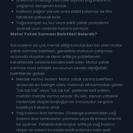
Üreticinin önerdiği viskozite dışında yağ kullanımı,
yağlama dengesini bozar.
Kalitesiz yağlar yüksek ısıda stabil kalamaz ve film
tabakası çabucak kırılır.
Yağa karışan su, toz veya yakıt; yatak yüzeylerini
çizerek uzun vadede hasara yol açar.
Motor Yatak Sarması Belirtileri Nelerdir?
Sürücülerin en çok merak ettiği konulardan biri olan motor
yatak sarması belirtileri, genellikle motorun çalışması
sırasında duyulan ve devir arttıkça şiddetlenen
karakteristik seslerle kendini belli eder. Motor yatak
sarması nasıl anlaşılır sorusunun cevabı aşağıdaki
belirtilerde gizlidir:
Metalik vurma sesleri: Motor yatak sarma belirtileri
arasında en belirgin olanı, motorun alt kısmından gelen
"tak tak tak" veya "luk luk luk" şeklinde tarif edilen,
metalin metale vurma sesidir. Bu ses, aşınan yataklar
nedeniyle oluşan boşluğun bir sonucudur ve gaza
bastıkça frekansı artar.
Yağ basıncı ikaz lambası: Gösterge panelindeki yağ
basıncı ikaz lambasının yanması veya titremesi önemli
bir uyarıdır. Yataklardaki boşluk arttıkça yağ basıncı
düşer ve sistem bu kaybı telafi edemez hale gelir.