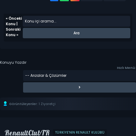
«
Önceki
Konu
|
Sonraki
Konu
»
Konuyu Yazdır
Hızlı Menü:
Görüntüleyenler:
1 Ziyaretçi
RenaultClubTR
TÜRKIYE'NIN RENAULT KULÜBÜ