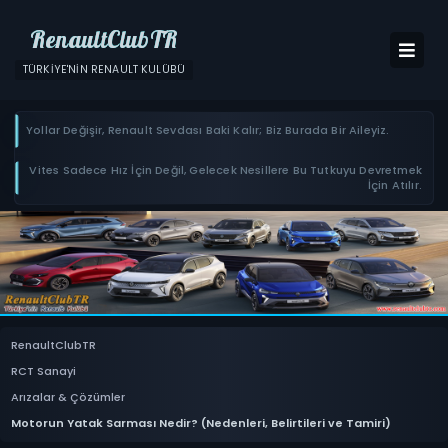
RenaultClubTR
TÜRKIYE'NIN RENAULT KULÜBÜ
Yollar Değişir, Renault Sevdası Baki Kalır; Biz Burada Bir Aileyiz.
Vites Sadece Hız İçin Değil, Gelecek Nesillere Bu Tutkuyu Devretmek
İçin Atılır.
RenaultClubTR
RCT Sanayi
Arızalar & Çözümler
Motorun Yatak Sarması Nedir? (Nedenleri, Belirtileri ve Tamiri)