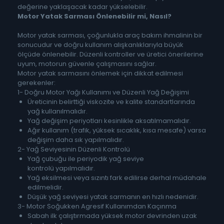
değerine yaklaşacak kadar yükselebilir.
Motor Yatak Sarması Önlenebilir mi, Nasıl?
Motor yatak sarması, çoğunlukla araç bakım ihmalinin bir
sonucudur ve doğru kullanım alışkanlıklarıyla büyük
ölçüde önlenebilir. Düzenli kontroller ve üretici önerilerine
uyum, motorun güvenle çalışmasını sağlar.
Motor yatak sarmasını önlemek için dikkat edilmesi
gerekenler:
1- Doğru Motor Yağı Kullanımı ve Düzenli Yağ Değişimi
Üreticinin belirttiği viskozite ve kalite standartlarında
yağ kullanılmalıdır.
Yağ değişim periyotları kesinlikle aksatılmamalıdır.
Ağır kullanım (trafik, yüksek sıcaklık, kısa mesafe) varsa
değişim daha sık yapılmalıdır.
2- Yağ Seviyesinin Düzenli Kontrolü
Yağ çubuğu ile periyodik yağ seviye
kontrolü yapılmalıdır.
Yağ eksilmesi veya sızıntı fark edilirse derhal müdahale
edilmelidir.
Düşük yağ seviyesi yatak sarmanın en hızlı nedenidir.
3- Motor Soğukken Agresif Kullanımdan Kaçınma
Sabah ilk çalıştırmada yüksek motor devrinden uzak