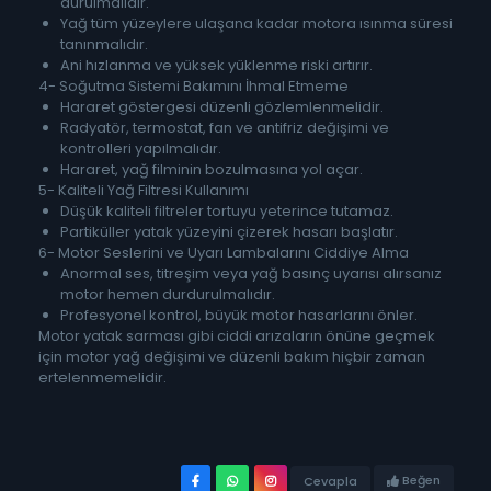
durulmalıdır.
Yağ tüm yüzeylere ulaşana kadar motora ısınma süresi
tanınmalıdır.
Ani hızlanma ve yüksek yüklenme riski artırır.
4- Soğutma Sistemi Bakımını İhmal Etmeme
Hararet göstergesi düzenli gözlemlenmelidir.
Radyatör, termostat, fan ve antifriz değişimi ve
kontrolleri yapılmalıdır.
Hararet, yağ filminin bozulmasına yol açar.
5- Kaliteli Yağ Filtresi Kullanımı
Düşük kaliteli filtreler tortuyu yeterince tutamaz.
Partiküller yatak yüzeyini çizerek hasarı başlatır.
6- Motor Seslerini ve Uyarı Lambalarını Ciddiye Alma
Anormal ses, titreşim veya yağ basınç uyarısı alırsanız
motor hemen durdurulmalıdır.
Profesyonel kontrol, büyük motor hasarlarını önler.
Motor yatak sarması gibi ciddi arızaların önüne geçmek
için motor yağ değişimi ve düzenli bakım hiçbir zaman
ertelenmemelidir.
Beğen
Cevapla