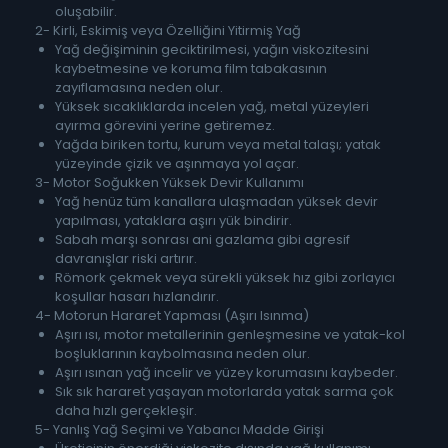
oluşabilir.
2- Kirli, Eskimiş veya Özelliğini Yitirmiş Yağ
Yağ değişiminin geciktirilmesi, yağın viskozitesini
kaybetmesine ve koruma film tabakasının
zayıflamasına neden olur.
Yüksek sıcaklıklarda incelen yağ, metal yüzeyleri
ayırma görevini yerine getiremez.
Yağda biriken tortu, kurum veya metal talaşı; yatak
yüzeyinde çizik ve aşınmaya yol açar.
3- Motor Soğukken Yüksek Devir Kullanımı
Yağ henüz tüm kanallara ulaşmadan yüksek devir
yapılması, yataklara aşırı yük bindirir.
Sabah marşı sonrası ani gazlama gibi agresif
davranışlar riski artırır.
Römork çekmek veya sürekli yüksek hız gibi zorlayıcı
koşullar hasarı hızlandırır.
4- Motorun Hararet Yapması (Aşırı Isınma)
Aşırı ısı, motor metallerinin genleşmesine ve yatak-kol
boşluklarının kaybolmasına neden olur.
Aşırı ısınan yağ incelir ve yüzey korumasını kaybeder.
Sık sık hararet yaşayan motorlarda yatak sarma çok
daha hızlı gerçekleşir.
5- Yanlış Yağ Seçimi ve Yabancı Madde Girişi