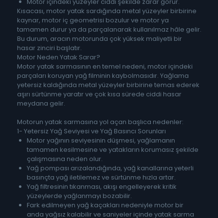
Motor içindeki yüzeyler ciddi şekilde zarar görür.
Kısacası, motor yatak sardığında metal yüzeyler birbirine
kaynar, motor iç geometrisi bozulur ve motor ya
tamamen durur ya da parçalanarak kullanılmaz hâle gelir.
Bu durum, aracın motorunda çok yüksek maliyetli bir
hasar zinciri başlatır.
Motor Neden Yatak Sarar?
Motor yatak sarmasının en temel nedeni, motor içindeki
parçaları koruyan yağ filminin kaybolmasıdır. Yağlama
yetersiz kaldığında metal yüzeyler birbirine temas ederek
aşırı sürtünme yaratır ve çok kısa sürede ciddi hasar
meydana gelir.
Motorun yatak sarmasına yol açan başlıca nedenler:
1- Yetersiz Yağ Seviyesi ve Yağ Basıncı Sorunları
Motor yağının seviyesinin düşmesi, yağlamanın
tamamen kesilmesine ve yatakların korumasız şekilde
çalışmasına neden olur.
Yağ pompası arızalandığında, yağ kanallarına yeterli
basınçta yağ iletilemez ve sürtünme hızla artar.
Yağ filtresinin tıkanması, akışı engelleyerek kritik
yüzeylerde yağlanmayı bozabilir.
Fark edilmeyen yağ kaçakları nedeniyle motor bir
anda yağsız kalabilir ve saniyeler içinde yatak sarma