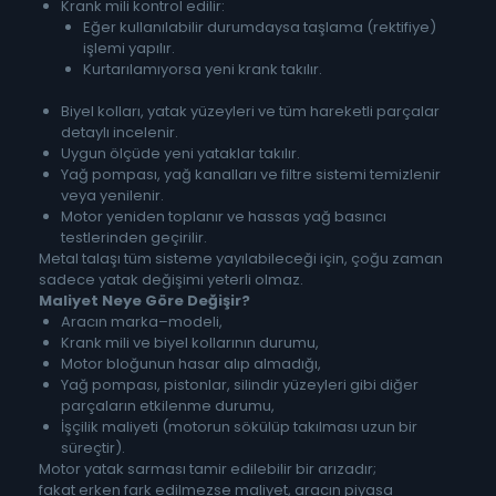
Krank mili kontrol edilir:
Eğer kullanılabilir durumdaysa taşlama (rektifiye)
işlemi yapılır.
Kurtarılamıyorsa yeni krank takılır.
Biyel kolları, yatak yüzeyleri ve tüm hareketli parçalar
detaylı incelenir.
Uygun ölçüde yeni yataklar takılır.
Yağ pompası, yağ kanalları ve filtre sistemi temizlenir
veya yenilenir.
Motor yeniden toplanır ve hassas yağ basıncı
testlerinden geçirilir.
Metal talaşı tüm sisteme yayılabileceği için, çoğu zaman
sadece yatak değişimi yeterli olmaz.
Maliyet Neye Göre Değişir?
Aracın marka–modeli,
Krank mili ve biyel kollarının durumu,
Motor bloğunun hasar alıp almadığı,
Yağ pompası, pistonlar, silindir yüzeyleri gibi diğer
parçaların etkilenme durumu,
İşçilik maliyeti (motorun sökülüp takılması uzun bir
süreçtir).
Motor yatak sarması tamir edilebilir bir arızadır;
fakat erken fark edilmezse maliyet, aracın piyasa