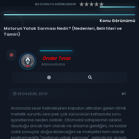
BU KONUYU DEĞERLENDİR
Konu Görünümü
Motorun Yatak Sarması Nedir? (Nedenleri, Belirtileri ve
Tamiri)
Önder Tınaz
Administrator
29.04.2026, 20:01
#1
Aracınızla seyir halindeyken kaputun altından gelen ritmik
metalik vuruntu sesi pek çok sürücünün kafasında soru
işaretlerine neden olabilir. Otomobil sahiplerinin sıklıkla
duyduğu ancak tam olarak ne anlama geldiğini, ne kadar
ciddi sonuçlar doğurabileceğini ve maliyetini tam olarak
kestiremediği "motorun yatak sarması", aslında bir aracın