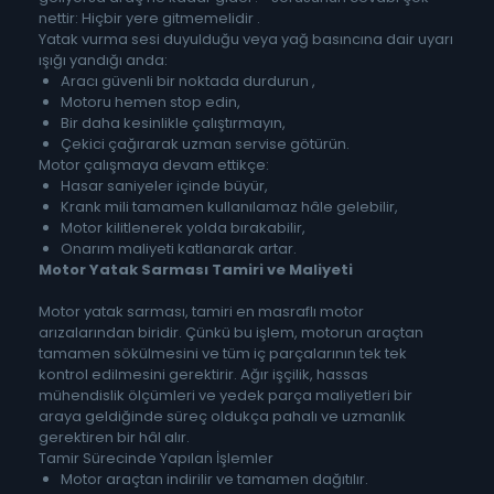
nettir: Hiçbir yere gitmemelidir .
Yatak vurma sesi duyulduğu veya yağ basıncına dair uyarı
ışığı yandığı anda:
Aracı güvenli bir noktada durdurun ,
Motoru hemen stop edin,
Bir daha kesinlikle çalıştırmayın,
Çekici çağırarak uzman servise götürün.
Motor çalışmaya devam ettikçe:
Hasar saniyeler içinde büyür,
Krank mili tamamen kullanılamaz hâle gelebilir,
Motor kilitlenerek yolda bırakabilir,
Onarım maliyeti katlanarak artar.
Motor Yatak Sarması Tamiri ve Maliyeti
Motor yatak sarması, tamiri en masraflı motor
arızalarından biridir. Çünkü bu işlem, motorun araçtan
tamamen sökülmesini ve tüm iç parçalarının tek tek
kontrol edilmesini gerektirir. Ağır işçilik, hassas
mühendislik ölçümleri ve yedek parça maliyetleri bir
araya geldiğinde süreç oldukça pahalı ve uzmanlık
gerektiren bir hâl alır.
Tamir Sürecinde Yapılan İşlemler
Motor araçtan indirilir ve tamamen dağıtılır.