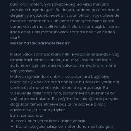
kalbi olan motorun yaşayabileceği en yıkıcı mekanik
arızaların başında gelir. Bu durum, sadece basit bir parça
değişimiyle çözülebilecek bir sorun olmanın çok ötesinde,
motorun tamamen kullanılamaz hale gelmesine kadar
varan, yüksek maliyetli ve teknik olarak karmaşık bir süreci
ifade eder. Peki motorun yatak sarması nedir ve neden
olur?
Motor Yatak Sarması Nedir?
Motor yatak sarması; krank mili ile yataklar arasındaki yağ
filminin kaybolması sonucu, metal yüzeylerin birbirine
sürtünerek aşırı ısınması ve yatakların eriyip krank miline
yapışmasıdır.
Motorun içerisinde krank mili ve pistonlara bağlı biyel
kolları çok yüksek hızlarda döner ve bu hareket, yatak adı
verilen özel metal yüzeyler üzerinde gerçekleşir. Bu
yüzeyler ile miller arasında, sürtünmeyi önleyen ince bir
yağ tabakası bulunur. Bu yağ filmi bozulduğunda parçalar
doğrudan temas etmeye başlar ve sadece birkaç
saniyede aşırı ısı ortaya çıkar.
Bu ısı sonucunda:
Yataklar eriyerek krank miline yapışır.
Dönen parçalar sıkışır ve motor dönemez hâle gelir.