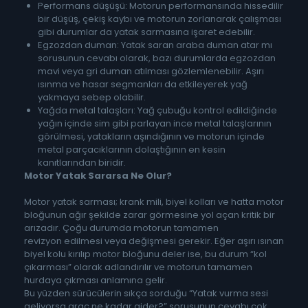
Performans düşüşü: Motorun performansında hissedilir
bir düşüş, çekiş kaybı ve motorun zorlanarak çalışması
gibi durumlar da yatak sarmasına işaret edebilir.
Egzozdan duman: Yatak saran araba duman atar mı
sorusunun cevabı olarak, bazı durumlarda egzozdan
mavi veya gri duman atılması gözlemlenebilir. Aşırı
ısınma ve hasar segmanları da etkileyerek yağ
yakmaya sebep olabilir.
Yağda metal talaşları: Yağ çubuğu kontrol edildiğinde
yağın içinde sim gibi parlayan ince metal talaşlarının
görülmesi, yatakların aşındığının ve motorun içinde
metal parçacıklarının dolaştığının en kesin
kanıtlarından biridir.
Motor Yatak Sararsa Ne Olur?
Motor yatak sarması; krank mili, biyel kolları ve hatta motor
bloğunun ağır şekilde zarar görmesine yol açan kritik bir
arızadır. Çoğu durumda motorun tamamen
revizyon edilmesi veya değişmesi gerekir. Eğer aşırı ısınan
biyel kolu kırılıp motor bloğunu deler ise, bu durum “kol
çıkarması” olarak adlandırılır ve motorun tamamen
hurdaya çıkması anlamına gelir.
Bu yüzden sürücülerin sıkça sorduğu “Yatak vurma sesi
geliyorsa araç ne kadar gider?” sorusunun cevabı çok