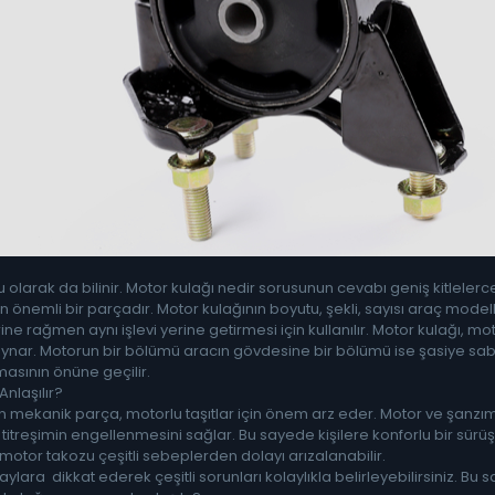
 olarak da bilinir. Motor kulağı nedir sorusunun cevabı geniş kitlelerc
an önemli bir parçadır. Motor kulağının boyutu, şekli, sayısı araç modell
rine rağmen aynı işlevi yerine getirmesi için kullanılır. Motor kulağı,
 oynar. Motorun bir bölümü aracın gövdesine bir bölümü ise şasiye s
asının önüne geçilir.
Anlaşılır?
en mekanik parça, motorlu taşıtlar için önem arz eder. Motor ve şanzı
 titreşimin engellenmesini sağlar. Bu sayede kişilere konforlu bir sür
otor takozu çeşitli sebeplerden dolayı arızalanabilir.
ylara dikkat ederek çeşitli sorunları kolaylıkla belirleyebilirsiniz.