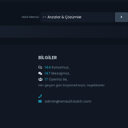
Hızlı Menü:
BILGILER
144
Konumuz,
147
Mesajımız,
17
Üyemiz ile,
Her geçen gün büyümekteyiz, teşekkürler
admin@renaultclubtr.com