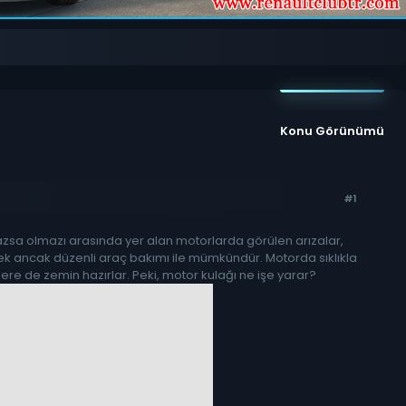
Konu Görünümü
#1
olmazsa olmazı arasında yer alan motorlarda görülen arızalar,
k ancak düzenli araç bakımı ile mümkündür. Motorda sıklıkla
elere de zemin hazırlar. Peki, motor kulağı ne işe yarar?