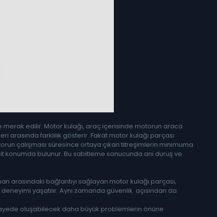
e merak edilir. Motor kulağı, araç içerisinde motorun araca
eri arasında farklılık gösterir. Fakat motor kulağı parçası
 motorun çalışması süresince ortaya çıkan titreşimlerin minimuma
abit konumda bulunur. Bu sabitleme sonucunda ani duruş ve
man arasındaki bağlantıyı sağlayan motor kulağı parçası,
üş deneyimi yaşatılır. Aynı zamanda güvenlik açısından da
 Bu sayede oluşabilecek daha büyük problemlerin önüne