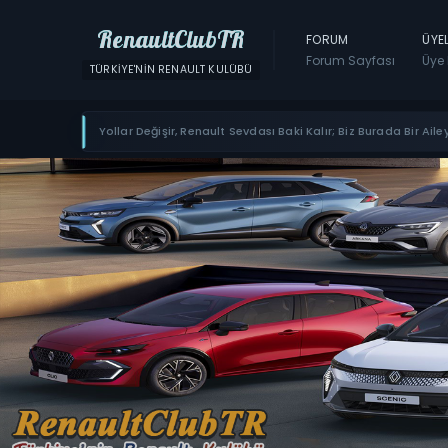
RenaultClubTR
FORUM
ÜYE
Forum Sayfası
Üye 
TÜRKIYE'NIN RENAULT KULÜBÜ
Yollar Değişir, Renault Sevdası Baki Kalır; Biz Burada Bir Ailey