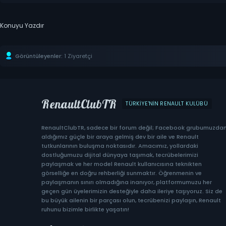
Konuyu Yazdır
Görüntüleyenler:
1 Ziyaretçi
RenaultClubTR
TÜRKIYE'NIN RENAULT KULÜBÜ
RenaultClubTR, sadece bir forum değil; Facebook grubumuzda
aldığımız güçle bir araya gelmiş dev bir aile ve Renault
tutkunlarının buluşma noktasıdır. Amacımız, yollardaki
dostluğumuzu dijital dünyaya taşımak, tecrübelerimizi
paylaşmak ve her model Renault kullanıcısına teknikten
görselliğe en doğru rehberliği sunmaktır. Öğrenmenin ve
paylaşmanın sınırı olmadığına inanıyor, platformumuzu her
geçen gün üyelerimizin desteğiyle daha ileriye taşıyoruz. Siz de
bu büyük ailenin bir parçası olun, tecrübenizi paylaşın, Renault
ruhunu bizimle birlikte yaşatın!