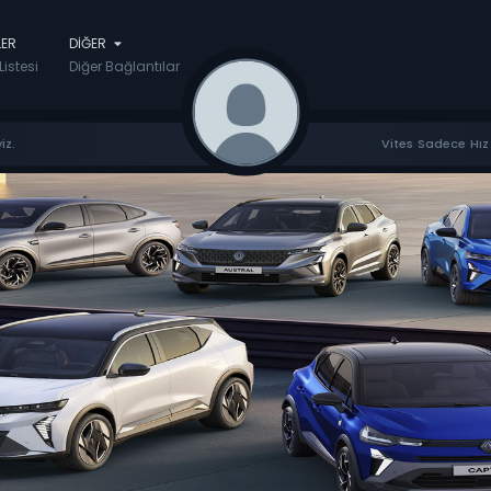
LER
DIĞER
Listesi
Diğer Bağlantılar
iz.
Vites Sadece Hız 