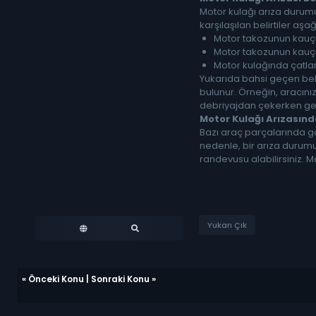
Motor kulağı arıza durumun
karşılaşılan belirtiler aşağ
Motor takozunun kauç
Motor takozunun kauç
Motor kulağında çatl
Yukarıda bahsi geçen belir
bulunur. Örneğin, aracınız
debriyajdan çekerken gele
Motor Kulağı Arızasınd
Bazı araç parçalarında gö
nedenle, bir arıza durumu
randevusu alabilirsiniz. Ma
Yukarı Çık
«
Önceki Konu
|
Sonraki Konu
»