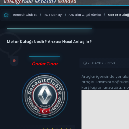
RenaultClubTR
/
RCT Sanayi
/
Arızalar & Çözümler
/
Motor Kulağı 
Motor Kulağı Nedir? Arızası Nasıl Anlaşılır?
29.04.2026, 19:53
Önder Tınaz
Araçlar içerisinde yer ala
araç kullanımını doğruda
karşılaşılan arıza türü, m