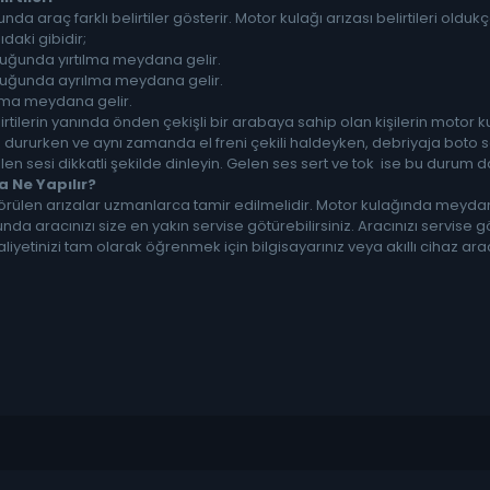
da araç farklı belirtiler gösterir. Motor kulağı arızası belirtileri old
ıdaki gibidir;
uğunda yırtılma meydana gelir.
uğunda ayrılma meydana gelir.
ama meydana gelir.
tilerin yanında önden çekişli bir arabaya sahip olan kişilerin motor k
 dururken ve aynı zamanda el freni çekili haldeyken, debriyaja boto servi
n sesi dikkatli şekilde dinleyin. Gelen ses sert ve tok ise bu durum 
a Ne Yapılır?
rülen arızalar uzmanlarca tamir edilmelidir. Motor kulağında meydana 
nda aracınızı size en yakın servise götürebilirsiniz. Aracınızı servise
liyetinizi tam olarak öğrenmek için bilgisayarınız veya akıllı cihaz aracıl