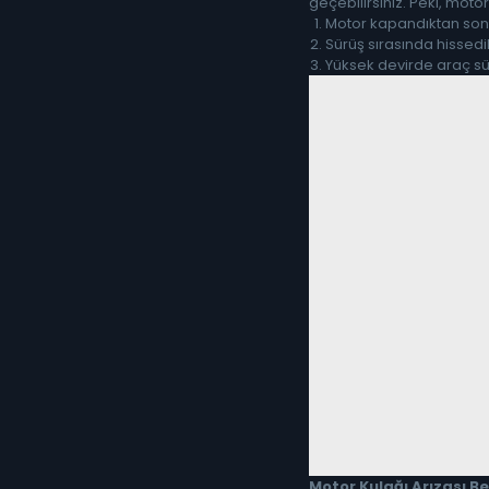
geçebilirsiniz. Peki, motor 
Motor kapandıktan sonra
Sürüş sırasında hissedil
Yüksek devirde araç sü
Motor Kulağı Arızası Bel