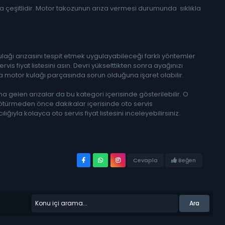
ukça çeşitlidir. Motor takozunun arıza vermesi durumunda sıklıkla
ulağı arızasını tespit etmek uygulayabileceği farklı yöntemler
s fiyat listesini asın. Devri yükselttikten sonra ayağınızı
da motor kulağı parçasında sorun olduğuna işaret olabilir.
gelen arızalar da bu kategori içerisinde gösterilebilir. O
 götürmeden önce dakikalar içerisinde oto servis
ığıyla kolayca oto servis fiyat listesini inceleyebilirsiniz.
Beğen
Cevapla