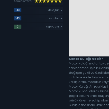
Administrator
143
Mesajlar
143
Konular
0
Rep Puanı
Motor Kulağı Nedir?
Motor kulağı motor takozu
sabitlenmesi için kullanıl
değişen şekil ve özellikle
indirilmesinde büyük rol
kalkışlarda, motorun kaym
Motor Kulağı Arızası Nasıl 
Motor kulağı olarak bilin
çeşitli bölümlerde oluşan
büyük öneme sahip olan m
Sürüş esnasında ufak deta