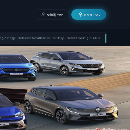
GIRIŞ YAP
KAYIT OL
İçin Değil, Gelecek Nesillere Bu Tutkuyu Devretmek İçin Atılır.