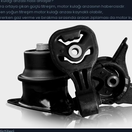
kulağı arızası nasıl anlaşılır?
 ortaya çıkan güçlü titreşim, motor kulağı arızasının habercisidir.
en yoğun titreşim motor kulağı arızası kaynaklı olabilir,
rerken gaz verme ve bırakma sırasında aracın zıplaması da motor kul
irtileri