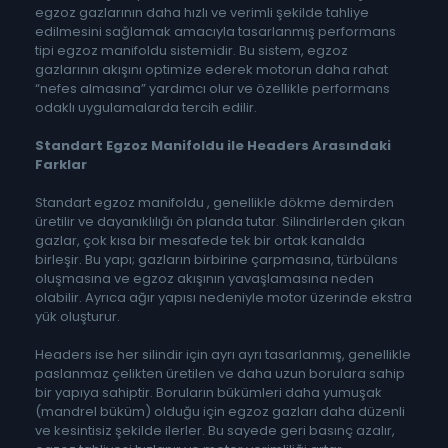
egzoz gazlarının daha hızlı ve verimli şekilde tahliye
edilmesini sağlamak amacıyla tasarlanmış performans
tipi egzoz manifoldu sistemidir. Bu sistem, egzoz
gazlarının akışını optimize ederek motorun daha rahat
“nefes almasına” yardımcı olur ve özellikle performans
odaklı uygulamalarda tercih edilir.
Standart Egzoz Manifoldu ile Headers Arasındaki
Farklar
Standart egzoz manifoldu , genellikle dökme demirden
üretilir ve dayanıklılığı ön planda tutar. Silindirlerden çıkan
gazlar, çok kısa bir mesafede tek bir ortak kanalda
birleşir. Bu yapı; gazların birbirine çarpmasına, türbülans
oluşmasına ve egzoz akışının yavaşlamasına neden
olabilir. Ayrıca ağır yapısı nedeniyle motor üzerinde ekstra
yük oluşturur.
Headers ise her silindir için ayrı ayrı tasarlanmış, genellikle
paslanmaz çelikten üretilen ve daha uzun borulara sahip
bir yapıya sahiptir. Boruların bükümleri daha yumuşak
(mandrel büküm) olduğu için egzoz gazları daha düzenli
ve kesintisiz şekilde ilerler. Bu sayede geri basınç azalır,