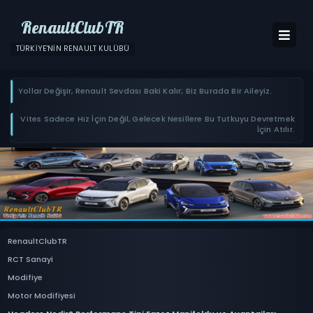
RenaultClubTR
TÜRKIYE'NIN RENAULT KULÜBÜ
Yollar Değişir, Renault Sevdası Baki Kalır; Biz Burada Bir Aileyiz.
Vites Sadece Hız İçin Değil, Gelecek Nesillere Bu Tutkuyu Devretmek
İçin Atılır.
RenaultClubTR
RCT Sanayi
Modifiye
Motor Modifiyesi