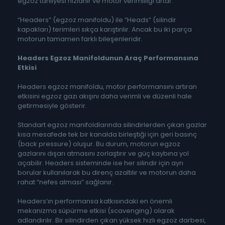
egzoz tahliyesi hızlanır ve motor verimliliği artar.
“Headers” (egzoz manifoldu) ile “Heads” (silindir
kapakları) terimleri sıkça karıştırılır. Ancak bu iki parça
motorun tamamen farklı bileşenleridir.
Headers Egzoz Manifoldunun Araç Performansına
Etkisi
Headers egzoz manifoldu, motor performansını artıran
etkisini egzoz gazı akışını daha verimli ve düzenli hale
getirmesiyle gösterir.
Standart egzoz manifoldlarında silindirlerden çıkan gazlar
kısa mesafede tek bir kanalda birleştiği için geri basınç
(back pressure) oluşur. Bu durum, motorun egzoz
gazlarını dışarı atmasını zorlaştırır ve güç kaybına yol
açabilir. Headers sisteminde ise her silindir için ayrı
borular kullanılarak bu direnç azaltılır ve motorun daha
rahat “nefes alması” sağlanır.
Headers’ın performansa katkısındaki en önemli
mekanizma süpürme etkisi (scavenging) olarak
adlandırılır. Bir silindirden çıkan yüksek hızlı egzoz darbesi,