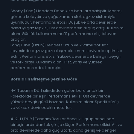
Shorty (Kısa) Headers Daha kısa borulara sahiptir. Montajı
görece kolaydır ve çoğu zaman stok egzoz sistemiyle
uyumludur. Performans etkisi: Düşük ve orta devirlerde
daha iyi gaz tepkisi, üst devirlerde sınırlı güç artışı. Kullanım
alanı: Günlük kullanım ve hafif performans artışı isteyen
araçlar.
Long Tube (Uzun) Headers Uzun ve kıvrımlı borular
sayesinde egzoz gazı akışı maksimum seviyede optimize
edilir. Performans etkisi: Yüksek devirlerde belirgin beygir
ve tork artışı. Kullanım alanı: Pist, yarış ve yüksek
performans odaklı araçlar.
Boruların Birleşme Şekline Göre
4-1 Tasarım Dört silindirden gelen borular tek bir
kolektörde birleşir. Performans etkisi: Üst devirlerde
yüksek beygir gücü kazancı. Kullanım alanı: Sportif sürüş
ve yüksek devir odaklı motorlar.
4-2-1 (Tri-Y) Tasarım Borular önce ikili gruplar halinde
birleşir, ardından tek çıkışa düşer. Performans etkisi: Alt ve
orta devirlerde daha güçlü tork, daha geniş ve dengeli