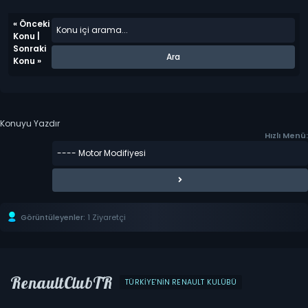
«
Önceki
Konu
|
Sonraki
Konu
»
Konuyu Yazdır
Hızlı Menü:
Görüntüleyenler:
1 Ziyaretçi
RenaultClubTR
TÜRKIYE'NIN RENAULT KULÜBÜ