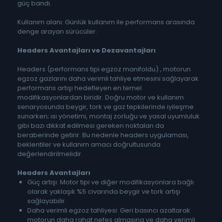
güç bandı.
Kullanım alanı: Günlük kullanım ile performans arasında
denge arayan sürücüler.
Headers Avantajları ve Dezavantajları
Headers (performans tipi egzoz manifoldu) , motorun
egzoz gazlarını daha verimli tahliye etmesini sağlayarak
performans artışı hedefleyen en temel
modifikasyonlardan biridir. Doğru motor ve kullanım
senaryosunda beygir, tork ve gaz tepkilerinde iyileşme
sunarken; ısı yönetimi, montaj zorluğu ve yasal uyumluluk
gibi bazı dikkat edilmesi gereken noktaları da
beraberinde getirir. Bu nedenle headers uygulaması,
beklentiler ve kullanım amacı doğrultusunda
değerlendirilmelidir.
Headers
Avantajları
Güç artışı: Motor tipi ve diğer modifikasyonlara bağlı
olarak yaklaşık %5 civarında beygir ve tork artışı
sağlayabilir.
Daha verimli egzoz tahliyesi: Geri basıncı azaltarak
motorun daha rahat nefes almasına ve daha verimli