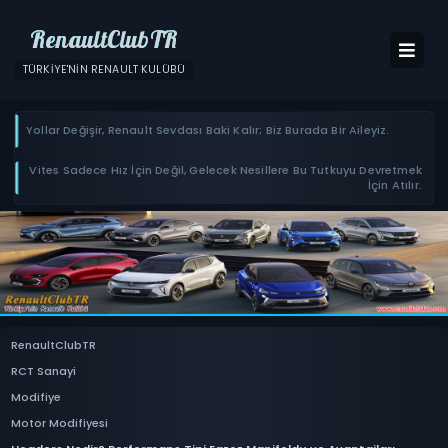
RenaultClubTR
TÜRKIYE'NIN RENAULT KULÜBÜ
Yollar Değişir, Renault Sevdası Baki Kalır; Biz Burada Bir Aileyiz.
Vites Sadece Hız İçin Değil, Gelecek Nesillere Bu Tutkuyu Devretmek
İçin Atılır.
RenaultClubTR
RCT Sanayi
Modifiye
Motor Modifiyesi