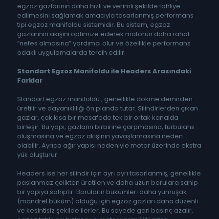
egzoz gazlarının daha hızlı ve verimli şekilde tahliye
edilmesini sağlamak amacıyla tasarlanmış performans
tipi egzoz manifoldu sistemidir. Bu sistem, egzoz
gazlarının akışını optimize ederek motorun daha rahat
“nefes almasına” yardımcı olur ve özellikle performans
odaklı uygulamalarda tercih edilir.
Standart Egzoz Manifoldu ile Headers Arasındaki
Farklar
Standart egzoz manifoldu , genellikle dökme demirden
üretilir ve dayanıklılığı ön planda tutar. Silindirlerden çıkan
gazlar, çok kısa bir mesafede tek bir ortak kanalda
birleşir. Bu yapı; gazların birbirine çarpmasına, türbülans
oluşmasına ve egzoz akışının yavaşlamasına neden
olabilir. Ayrıca ağır yapısı nedeniyle motor üzerinde ekstra
yük oluşturur.
Headers ise her silindir için ayrı ayrı tasarlanmış, genellikle
paslanmaz çelikten üretilen ve daha uzun borulara sahip
bir yapıya sahiptir. Boruların bükümleri daha yumuşak
(mandrel büküm) olduğu için egzoz gazları daha düzenli
ve kesintisiz şekilde ilerler. Bu sayede geri basınç azalır,