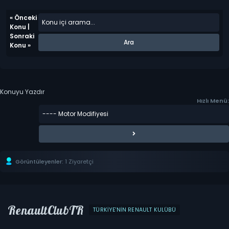
«
Önceki
Konu
|
Sonraki
Konu
»
Konuyu Yazdır
Hızlı Menü:
Görüntüleyenler:
1 Ziyaretçi
RenaultClubTR
TÜRKIYE'NIN RENAULT KULÜBÜ