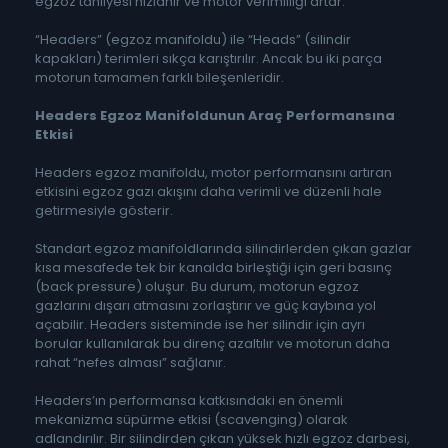
egzoz tahliyesi hızlanır ve motor verimliliği artar.
“Headers” (egzoz manifoldu) ile “Heads” (silindir
kapakları) terimleri sıkça karıştırılır. Ancak bu iki parça
motorun tamamen farklı bileşenleridir.
Headers Egzoz Manifoldunun Araç Performansına
Etkisi
Headers egzoz manifoldu, motor performansını artıran
etkisini egzoz gazı akışını daha verimli ve düzenli hale
getirmesiyle gösterir.
Standart egzoz manifoldlarında silindirlerden çıkan gazlar
kısa mesafede tek bir kanalda birleştiği için geri basınç
(back pressure) oluşur. Bu durum, motorun egzoz
gazlarını dışarı atmasını zorlaştırır ve güç kaybına yol
açabilir. Headers sisteminde ise her silindir için ayrı
borular kullanılarak bu direnç azaltılır ve motorun daha
rahat “nefes alması” sağlanır.
Headers’ın performansa katkısındaki en önemli
mekanizma süpürme etkisi (scavenging) olarak
adlandırılır. Bir silindirden çıkan yüksek hızlı egzoz darbesi,