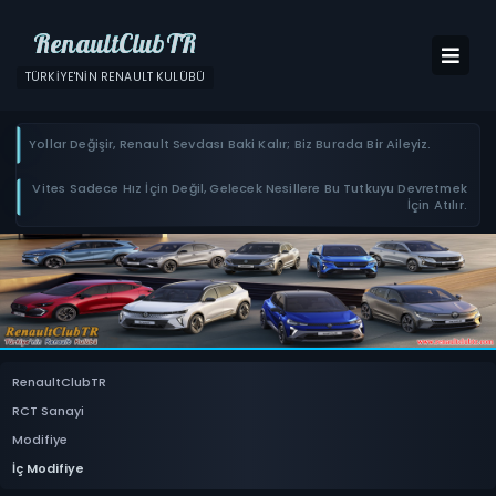
RenaultClubTR
TÜRKIYE'NIN RENAULT KULÜBÜ
Yollar Değişir, Renault Sevdası Baki Kalır; Biz Burada Bir Aileyiz.
Vites Sadece Hız İçin Değil, Gelecek Nesillere Bu Tutkuyu Devretmek
İçin Atılır.
RenaultClubTR
RCT Sanayi
Modifiye
İç Modifiye