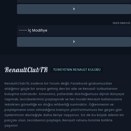
Hızlı Menü:
RenaultClubTR
TÜRKIYE'NIN RENAULT KULÜBÜ
RenaultClubTR, sadece bir forum değil; Facebook grubumuzdan
aldığımız güçle bir araya gelmiş dev bir aile ve Renault tutkunlarının
buluşma noktasıdır. Amacımız, yollardaki dostluğumuzu dijital dünyaya
taşımak, tecrübelerimizi paylaşmak ve her model Renault kullanıcısına
teknikten görselliğe en doğru rehberliği sunmaktır. Öğrenmenin ve
paylaşmanın sınırı olmadığına inanıyor, platformumuzu her geçen gün
üyelerimizin desteğiyle daha ileriye taşıyoruz. Siz de bu büyük ailenin bir
parçası olun, tecrübenizi paylaşın, Renault ruhunu bizimle birlikte
yaşatın!