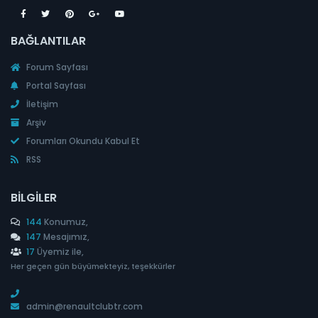
BAĞLANTILAR
Forum Sayfası
Portal Sayfası
İletişim
Arşiv
Forumları Okundu Kabul Et
RSS
BILGILER
144
Konumuz,
147
Mesajımız,
17
Üyemiz ile,
Her geçen gün büyümekteyiz, teşekkürler
admin@renaultclubtr.com