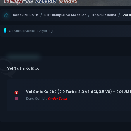
RenaultClubTR
/
RCT Kulüpler ve Modeller
/
Binek Modeller
/
Vel 
Görüntüleyenler:
1 Ziyaretçi
Vel Satis Kulübü
Vel Satis Kulübü (2.0 Turbo, 3.0 V6 dCi, 3.5 V6) – BÖLÜM
Konu Sahibi :
Önder Tınaz