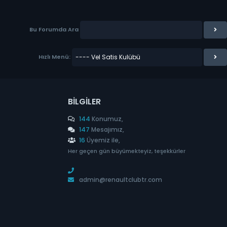
Bu Forumda Ara
Hızlı Menü:
BILGILER
144
Konumuz,
147
Mesajımız,
16
Üyemiz ile,
Her geçen gün büyümekteyiz, teşekkürler
admin@renaultclubtr.com