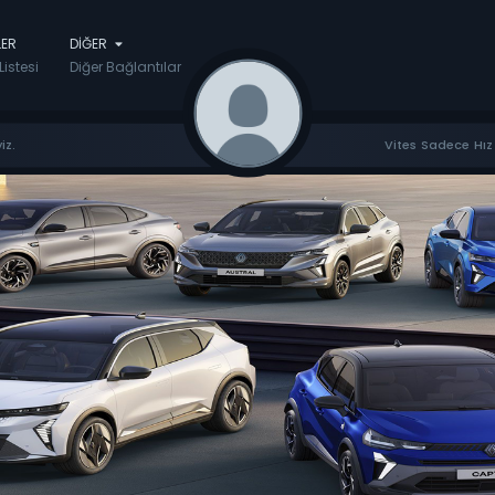
LER
DIĞER
Listesi
Diğer Bağlantılar
iz.
Vites Sadece Hız 