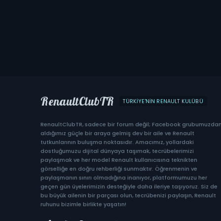
RenaultClubTR
TÜRKIYE'NIN RENAULT KULÜBÜ
RenaultClubTR, sadece bir forum değil; Facebook grubumuzda
aldığımız güçle bir araya gelmiş dev bir aile ve Renault
tutkunlarının buluşma noktasıdır. Amacımız, yollardaki
dostluğumuzu dijital dünyaya taşımak, tecrübelerimizi
paylaşmak ve her model Renault kullanıcısına teknikten
görselliğe en doğru rehberliği sunmaktır. Öğrenmenin ve
paylaşmanın sınırı olmadığına inanıyor, platformumuzu her
geçen gün üyelerimizin desteğiyle daha ileriye taşıyoruz. Siz de
bu büyük ailenin bir parçası olun, tecrübenizi paylaşın, Renault
ruhunu bizimle birlikte yaşatın!