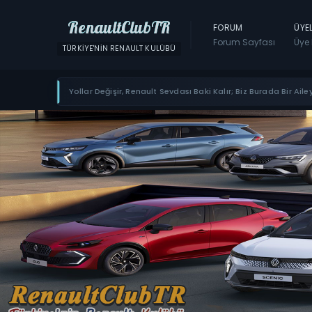
RenaultClubTR
FORUM
ÜYE
Forum Sayfası
Üye 
TÜRKIYE'NIN RENAULT KULÜBÜ
Yollar Değişir, Renault Sevdası Baki Kalır; Biz Burada Bir Ailey