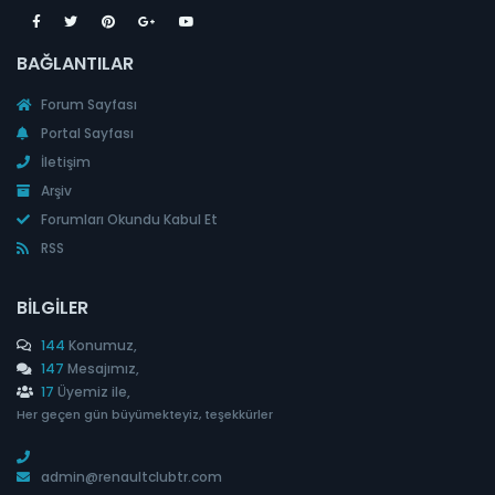
BAĞLANTILAR
Forum Sayfası
Portal Sayfası
İletişim
Arşiv
Forumları Okundu Kabul Et
RSS
BILGILER
144
Konumuz,
147
Mesajımız,
17
Üyemiz ile,
Her geçen gün büyümekteyiz, teşekkürler
admin@renaultclubtr.com