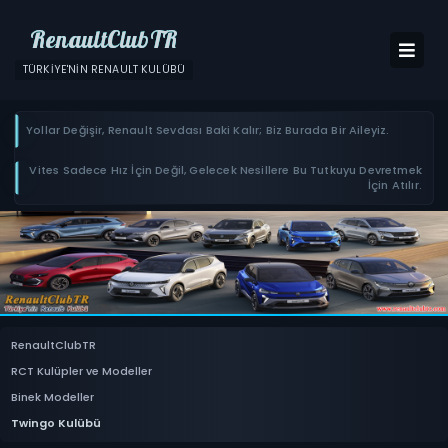
RenaultClubTR
TÜRKIYE'NIN RENAULT KULÜBÜ
Yollar Değişir, Renault Sevdası Baki Kalır; Biz Burada Bir Aileyiz.
Vites Sadece Hız İçin Değil, Gelecek Nesillere Bu Tutkuyu Devretmek
İçin Atılır.
RenaultClubTR
RCT Kulüpler ve Modeller
Binek Modeller
Twingo Kulübü