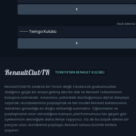
Hızlı Menü:
RenaultClubTR
TÜRKIYE'NIN RENAULT KULÜBÜ
RenaultClubTR, sadece bir forum değil; Facebook grubumuzdan
aldığımız güçle bir araya gelmiş dev bir aile ve Renault tutkunlarının
buluşma noktasıdır. Amacımız, yollardaki dostluğumuzu dijital dünyaya
taşımak, tecrübelerimizi paylaşmak ve her model Renault kullanıcısına
teknikten görselliğe en doğru rehberliği sunmaktır. Öğrenmenin ve
paylaşmanın sınırı olmadığına inanıyor, platformumuzu her geçen gün
üyelerimizin desteğiyle daha ileriye taşıyoruz. Siz de bu büyük ailenin bir
parçası olun, tecrübenizi paylaşın, Renault ruhunu bizimle birlikte
yaşatın!