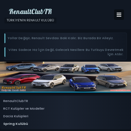
RenaultClubTR
TÜRKIYE'NIN RENAULT KULÜBÜ
Yollar Değişir, Renault Sevdası Baki Kalır; Biz Burada Bir Aileyiz.
Vites Sadece Hız İçin Değil, Gelecek Nesillere Bu Tutkuyu Devretmek
İçin Atılır.
RenaultClubTR
RCT Kulüpler ve Modeller
Dacia Kulüpleri
Spring Kulübü