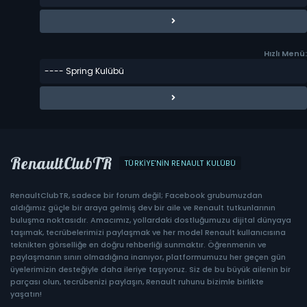
Hızlı Menü:
RenaultClubTR
TÜRKIYE'NIN RENAULT KULÜBÜ
RenaultClubTR, sadece bir forum değil; Facebook grubumuzdan
aldığımız güçle bir araya gelmiş dev bir aile ve Renault tutkunlarının
buluşma noktasıdır. Amacımız, yollardaki dostluğumuzu dijital dünyaya
taşımak, tecrübelerimizi paylaşmak ve her model Renault kullanıcısına
teknikten görselliğe en doğru rehberliği sunmaktır. Öğrenmenin ve
paylaşmanın sınırı olmadığına inanıyor, platformumuzu her geçen gün
üyelerimizin desteğiyle daha ileriye taşıyoruz. Siz de bu büyük ailenin bir
parçası olun, tecrübenizi paylaşın, Renault ruhunu bizimle birlikte
yaşatın!