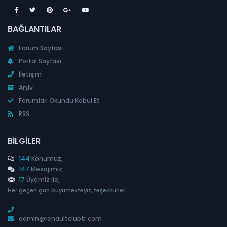
BAĞLANTILAR
Forum Sayfası
Portal Sayfası
İletişim
Arşiv
Forumları Okundu Kabul Et
RSS
BILGILER
144
Konumuz,
147
Mesajımız,
17
Üyemiz ile,
Her geçen gün büyümekteyiz, teşekkürler
admin@renaultclubtr.com