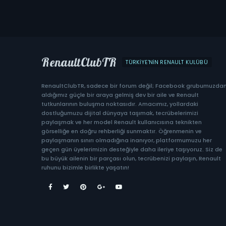
RenaultClubTR
TÜRKIYE'NIN RENAULT KULÜBÜ
RenaultClubTR, sadece bir forum değil; Facebook grubumuzda
aldığımız güçle bir araya gelmiş dev bir aile ve Renault
tutkunlarının buluşma noktasıdır. Amacımız, yollardaki
dostluğumuzu dijital dünyaya taşımak, tecrübelerimizi
paylaşmak ve her model Renault kullanıcısına teknikten
görselliğe en doğru rehberliği sunmaktır. Öğrenmenin ve
paylaşmanın sınırı olmadığına inanıyor, platformumuzu her
geçen gün üyelerimizin desteğiyle daha ileriye taşıyoruz. Siz de
bu büyük ailenin bir parçası olun, tecrübenizi paylaşın, Renault
ruhunu bizimle birlikte yaşatın!