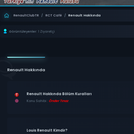
RenaultClubTR
/
RCT Café
/
Renault Hakkında
Görüntüleyenler:
1 Ziyaretçi
Renault Hakkında
Renault Hakkında Bölüm Kuralları
Konu Sahibi :
Önder Tınaz
Louis Renault Kimdir?