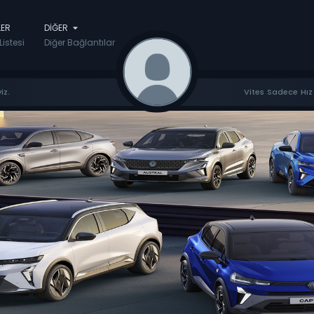
LER
DIĞER
Listesi
Diğer Bağlantılar
iz.
Vites Sadece Hız 