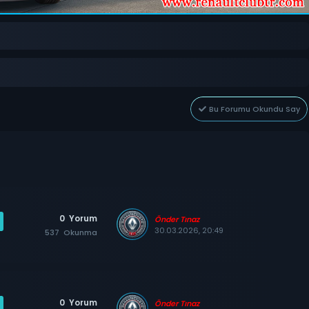
Bu Forumu Okundu Say
0
Yorum
Önder Tınaz
30.03.2026, 20:49
537
Okunma
0
Yorum
Önder Tınaz