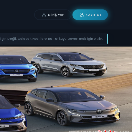
GIRIŞ YAP
KAYIT OL
İçin Değil, Gelecek Nesillere Bu Tutkuyu Devretmek İçin Atılır.