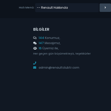
Hızlı Menü:
BILGILER
144
Konumuz,
147
Mesajımız,
16
Üyemiz ile,
Her geçen gün büyümekteyiz, teşekkürler
admin@renaultclubtr.com