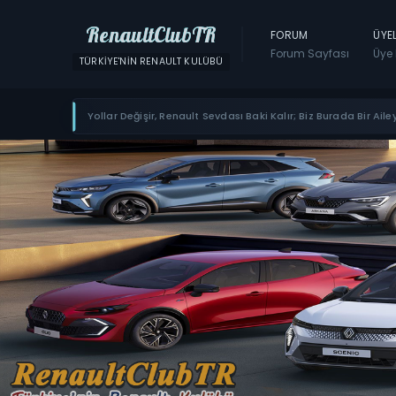
RenaultClubTR
FORUM
ÜYE
Forum Sayfası
Üye 
TÜRKIYE'NIN RENAULT KULÜBÜ
Yollar Değişir, Renault Sevdası Baki Kalır; Biz Burada Bir Ailey