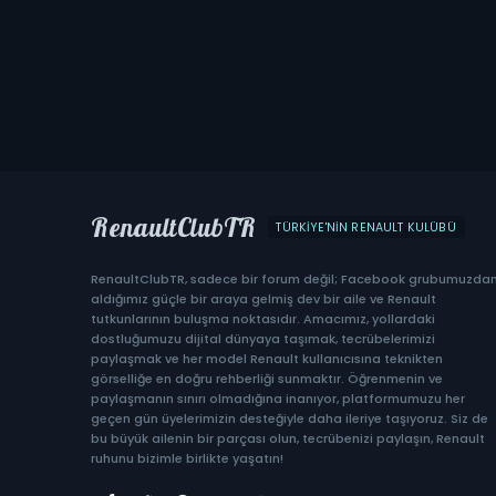
RenaultClubTR
TÜRKIYE'NIN RENAULT KULÜBÜ
RenaultClubTR, sadece bir forum değil; Facebook grubumuzda
aldığımız güçle bir araya gelmiş dev bir aile ve Renault
tutkunlarının buluşma noktasıdır. Amacımız, yollardaki
dostluğumuzu dijital dünyaya taşımak, tecrübelerimizi
paylaşmak ve her model Renault kullanıcısına teknikten
görselliğe en doğru rehberliği sunmaktır. Öğrenmenin ve
paylaşmanın sınırı olmadığına inanıyor, platformumuzu her
geçen gün üyelerimizin desteğiyle daha ileriye taşıyoruz. Siz de
bu büyük ailenin bir parçası olun, tecrübenizi paylaşın, Renault
ruhunu bizimle birlikte yaşatın!