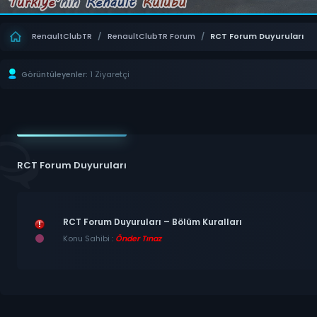
RenaultClubTR
/
RenaultClubTR Forum
/
RCT Forum Duyuruları
Görüntüleyenler:
1 Ziyaretçi
RCT Forum Duyuruları
RCT Forum Duyuruları – Bölüm Kuralları
Konu Sahibi :
Önder Tınaz