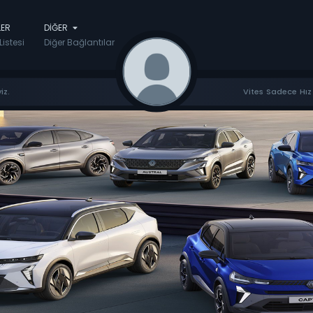
LER
DIĞER
Listesi
Diğer Bağlantılar
iz.
Vites Sadece Hız 