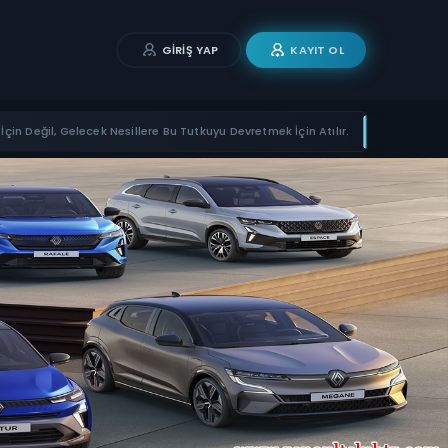
GIRIŞ YAP
KAYIT OL
İçin Değil, Gelecek Nesillere Bu Tutkuyu Devretmek İçin Atılır.