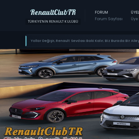
RenaultClubTR
FORUM
ÜYE
Forum Sayfası
Üye 
TÜRKIYE'NIN RENAULT KULÜBÜ
Yollar Değişir, Renault Sevdası Baki Kalır; Biz Burada Bir Ailey