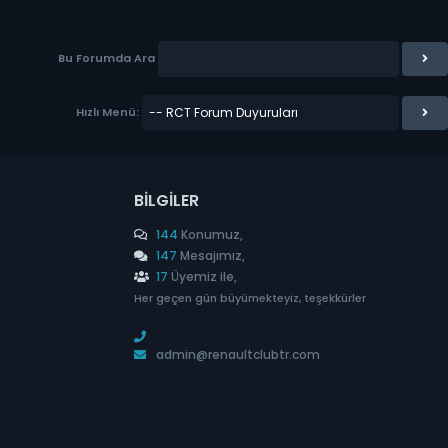
Bu Forumda Ara
Hızlı Menü:
BILGILER
144
Konumuz,
147
Mesajımız,
17
Üyemiz ile,
Her geçen gün büyümekteyiz, teşekkürler
admin@renaultclubtr.com