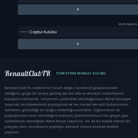
Hızlı Menü:
RenaultClubTR
TÜRKIYE'NIN RENAULT KULÜBÜ
RenaultClubTR, sadece bir forum değil; Facebook grubumuzdan
aldığımız güçle bir araya gelmiş dev bir aile ve Renault tutkunlarının
buluşma noktasıdır. Amacımız, yollardaki dostluğumuzu dijital dünyaya
taşımak, tecrübelerimizi paylaşmak ve her model Renault kullanıcısına
teknikten görselliğe en doğru rehberliği sunmaktır. Öğrenmenin ve
paylaşmanın sınırı olmadığına inanıyor, platformumuzu her geçen gün
üyelerimizin desteğiyle daha ileriye taşıyoruz. Siz de bu büyük ailenin bir
parçası olun, tecrübenizi paylaşın, Renault ruhunu bizimle birlikte
yaşatın!