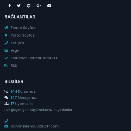
BAĞLANTILAR
Forum Sayfası
Portal Sayfası
İletişim
Arşiv
Forumları Okundu Kabul Et
RSS
BILGILER
144
Konumuz,
147
Mesajımız,
17
Üyemiz ile,
Her geçen gün büyümekteyiz, teşekkürler
admin@renaultclubtr.com