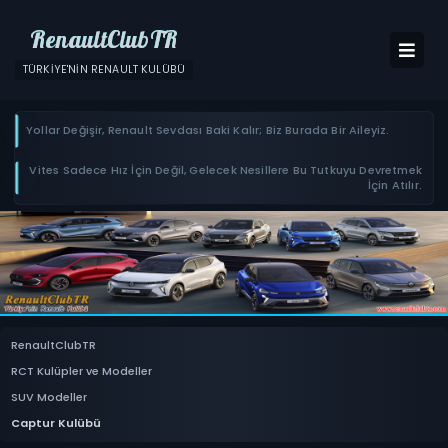
RenaultClubTR
TÜRKIYE'NIN RENAULT KULÜBÜ
Yollar Değişir, Renault Sevdası Baki Kalır; Biz Burada Bir Aileyiz.
Vites Sadece Hız İçin Değil, Gelecek Nesillere Bu Tutkuyu Devretmek
İçin Atılır.
RenaultClubTR
RCT Kulüpler ve Modeller
SUV Modeller
Captur Kulübü