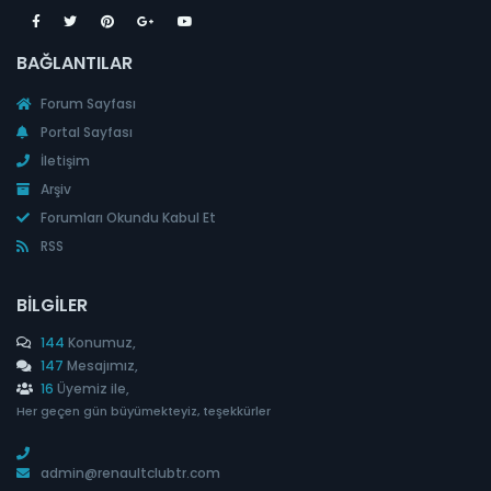
BAĞLANTILAR
Forum Sayfası
Portal Sayfası
İletişim
Arşiv
Forumları Okundu Kabul Et
RSS
BILGILER
144
Konumuz,
147
Mesajımız,
16
Üyemiz ile,
Her geçen gün büyümekteyiz, teşekkürler
admin@renaultclubtr.com