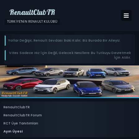
RenaultClubTR
TÜRKIYE'NIN RENAULT KULÜBÜ
Yollar Değişir, Renault Sevdası Baki Kalır; Biz Burada Bir Aileyiz.
Vites Sadece Hız İçin Değil, Gelecek Nesillere Bu Tutkuyu Devretmek
İçin Atılır.
RenaultClubTR
RenaultClubTR Forum
RCT Üye Tanıtımları
Ayın Üyesi