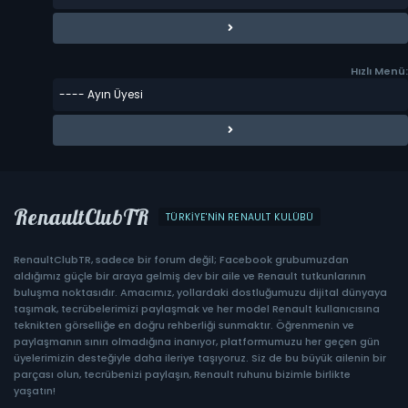
Hızlı Menü:
RenaultClubTR
TÜRKIYE'NIN RENAULT KULÜBÜ
RenaultClubTR, sadece bir forum değil; Facebook grubumuzdan
aldığımız güçle bir araya gelmiş dev bir aile ve Renault tutkunlarının
buluşma noktasıdır. Amacımız, yollardaki dostluğumuzu dijital dünyaya
taşımak, tecrübelerimizi paylaşmak ve her model Renault kullanıcısına
teknikten görselliğe en doğru rehberliği sunmaktır. Öğrenmenin ve
paylaşmanın sınırı olmadığına inanıyor, platformumuzu her geçen gün
üyelerimizin desteğiyle daha ileriye taşıyoruz. Siz de bu büyük ailenin bir
parçası olun, tecrübenizi paylaşın, Renault ruhunu bizimle birlikte
yaşatın!