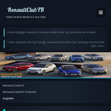
RenaultClubTR
TÜRKIYE'NIN RENAULT KULÜBÜ
Yollar Değişir, Renault Sevdası Baki Kalır; Biz Burada Bir Aileyiz.
Vites Sadece Hız İçin Değil, Gelecek Nesillere Bu Tutkuyu Devretmek
İçin Atılır.
RenaultClubTR
RenaultClubTR Yönetim
Arşivler