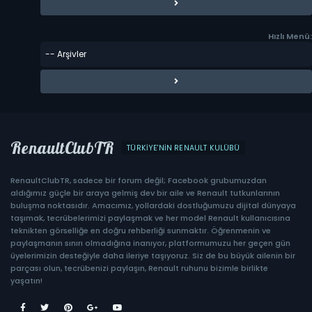
Hızlı Menü:
RenaultClubTR
TÜRKIYE'NIN RENAULT KULÜBÜ
RenaultClubTR, sadece bir forum değil; Facebook grubumuzdan
aldığımız güçle bir araya gelmiş dev bir aile ve Renault tutkunlarının
buluşma noktasıdır. Amacımız, yollardaki dostluğumuzu dijital dünyaya
taşımak, tecrübelerimizi paylaşmak ve her model Renault kullanıcısına
teknikten görselliğe en doğru rehberliği sunmaktır. Öğrenmenin ve
paylaşmanın sınırı olmadığına inanıyor, platformumuzu her geçen gün
üyelerimizin desteğiyle daha ileriye taşıyoruz. Siz de bu büyük ailenin bir
parçası olun, tecrübenizi paylaşın, Renault ruhunu bizimle birlikte
yaşatın!