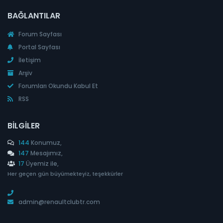
BAĞLANTILAR
Forum Sayfası
Portal Sayfası
İletişim
Arşiv
Forumları Okundu Kabul Et
RSS
BILGILER
144
Konumuz,
147
Mesajımız,
17
Üyemiz ile,
Her geçen gün büyümekteyiz, teşekkürler
admin@renaultclubtr.com