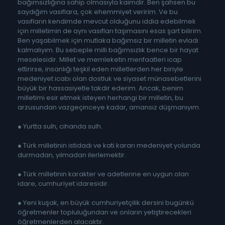
bağımsızlığına sahip olmasıyla kaimdir. Ben şahsen bu
saydığım vasıflara, çok ehemmiyet veririm. Ve bu
vasıfların kendimde mevcut olduğunu iddia edebilmek
için milletimin de aynı vasıfları taşımasını esas şart bilirim.
Ben yaşabilmek için mutlaka bağımsız bir milletin evladı
kalmalıyım. Bu sebeple milli bağımsızlık bence bir hayat
meselesidir. Millet ve memleketin menfaatleri icap
ettirirse, insanlığı teşkil eden milletlerden her biriyle
medeniyet icabı olan dostluk ve siyaset münasebetlerini
büyük bir hassasiyetle takdir ederim. Ancak, benim
milletimi esir etmek isteyen herhangi bir milletin, bu
arzusundan vazgeçinceye kadar, amansız düşmanıyım.
● Yurtta sulh, cihanda sulh.
● Türk milletinin istidadı ve kati kararı medeniyet yolunda
durmadan, yılmadan ilerlemektir.
● Türk milletinin karakter ve adetlerine en uygun olan
idare, cumhuriyet idaresidir.
● Yeni kuşak, en büyük cumhuriyetçilik dersini bugünkü
öğretmenler topluluğundan ve onların yetiştirecekleri
öğretmenlerden alacaktır.