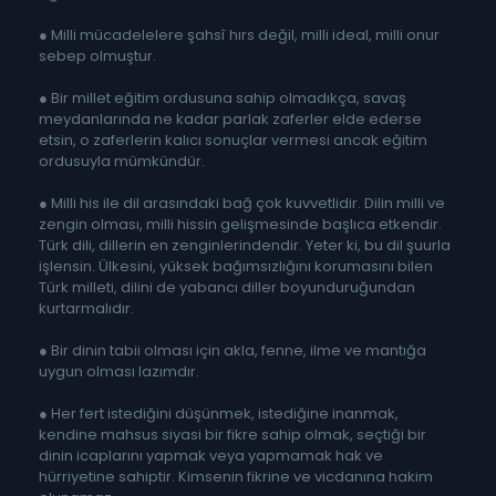
● Milli mücadelelere şahsî hırs değil, milli ideal, milli onur
sebep olmuştur.
● Bir millet eğitim ordusuna sahip olmadıkça, savaş
meydanlarında ne kadar parlak zaferler elde ederse
etsin, o zaferlerin kalıcı sonuçlar vermesi ancak eğitim
ordusuyla mümkündür.
● Milli his ile dil arasındaki bağ çok kuvvetlidir. Dilin milli ve
zengin olması, milli hissin gelişmesinde başlıca etkendir.
Türk dili, dillerin en zenginlerindendir. Yeter ki, bu dil şuurla
işlensin. Ülkesini, yüksek bağımsızlığını korumasını bilen
Türk milleti, dilini de yabancı diller boyunduruğundan
kurtarmalıdır.
● Bir dinin tabii olması için akla, fenne, ilme ve mantığa
uygun olması lazımdır.
● Her fert istediğini düşünmek, istediğine inanmak,
kendine mahsus siyasi bir fikre sahip olmak, seçtiği bir
dinin icaplarını yapmak veya yapmamak hak ve
hürriyetine sahiptir. Kimsenin fikrine ve vicdanına hakim