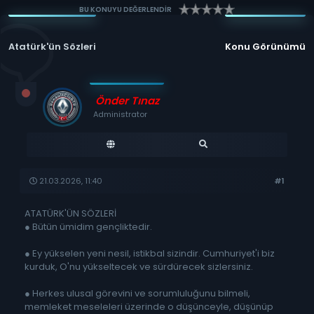
BU KONUYU DEĞERLENDİR
Atatürk'ün Sözleri
Konu Görünümü
Önder Tınaz
Administrator
21.03.2026, 11:40
#1
ATATÜRK'ÜN SÖZLERİ
● Bütün ümidim gençliktedir.
● Ey yükselen yeni nesil, istikbal sizindir. Cumhuriyet'i biz
kurduk, O'nu yükseltecek ve sürdürecek sizlersiniz.
● Herkes ulusal görevini ve sorumluluğunu bilmeli,
memleket meseleleri üzerinde o düşünceyle, düşünüp