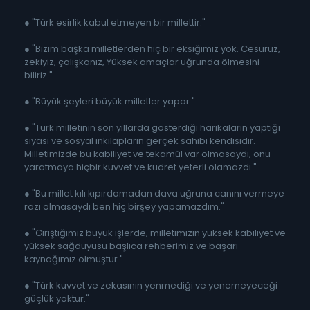
● "Türk esirlik kabul etmeyen bir millettir."
● "Bizim başka milletlerden hiç bir eksiğimiz yok. Cesuruz,
zekiyiz, çalışkanız, Yüksek amaçlar uğrunda ölmesini
biliriz."
● "Büyük şeyleri büyük milletler yapar."
● "Türk milletinin son yıllarda gösterdiği harikaların yaptığı
siyasi ve sosyal inkılapların gerçek sahibi kendisidir.
Milletimizde bu kabiliyet ve tekamül var olmasaydı, onu
yaratmaya hiçbir kuvvet ve kudret yeterli olamazdı."
● "Bu millet kılı kıpırdamadan dava uğruna canını vermeye
razı olmasaydı ben hiç birşey yapamazdım."
● "Giriştiğimiz büyük işlerde, milletimizin yüksek kabiliyet ve
yüksek sağduyusu başlıca rehberimiz ve başarı
kaynağımız olmuştur."
● "Türk kuvvet ve zekasının yenmediği ve yenemeyeceği
güçlük yoktur."