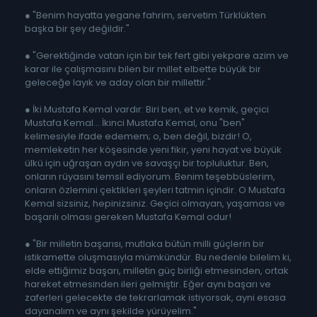
● "Benim hayatta yegane fahrim, servetim Türklükten
başka bir şey değildir."
● "Gerektiğinde vatan için bir tek fert gibi yekpare azim ve
karar ile çalışmasını bilen bir millet elbette büyük bir
geleceğe layık ve aday olan bir millettir."
● İki Mustafa Kemal vardır: Biri ben, et ve kemik, geçici
Mustafa Kemal... İkinci Mustafa Kemal, onu "ben"
kelimesiyle ifade edemem; o, ben değil, bizdir! O,
memleketin her köşesinde yeni fikir, yeni hayat ve büyük
ülkü için uğraşan aydın ve savaşçı bir topluluktur. Ben,
onların rüyasını temsil ediyorum. Benim teşebbüslerim,
onların özlemini çektikleri şeyleri tatmin içindir. O Mustafa
Kemal sizsiniz, hepinizsiniz. Geçici olmayan, yaşaması ve
başarılı olması gereken Mustafa Kemal odur!
● "Bir milletin başarısı, mutlaka bütün milli güçlerin bir
istikamette oluşmasıyla mümkündür. Bu nedenle bilelim ki,
elde ettiğimiz başarı, milletin güç birliği etmesinden, ortak
hareket etmesinden ileri gelmiştir. Eğer aynı başarı ve
zaferleri gelecekte de tekrarlamak istiyorsak, ayni esasa
dayanalım ve aynı şekilde yürüyelim."