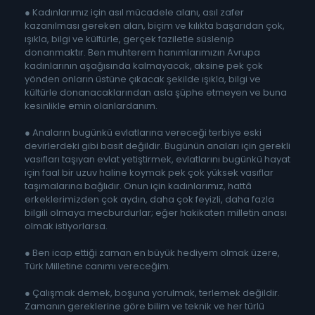
● Kadınlarımız için asıl mücadele alanı, asıl zafer
kazanılması gereken alan, biçim ve kılıkta başarıdan çok,
ışıkla, bilgi ve kültürle, gerçek faziletle süslenip
donanmaktır. Ben muhterem hanımlarımızın Avrupa
kadınlarının aşağısında kalmayacak, aksine pek çok
yönden onların üstüne çıkacak şekilde ışıkla, bilgi ve
kültürle donanacaklarından asla şüphe etmeyen ve buna
kesinlikle emin olanlardanım.
● Anaların bugünkü evlatlarına vereceği terbiye eski
devirlerdeki gibi basit değildir. Bugünün anaları için gerekli
vasıfları taşıyan evlat yetiştirmek, evlatlarını bugünkü hayat
için faal bir uzuv haline koymak pek çok yüksek vasıflar
taşımalarına bağlıdır. Onun için kadınlarımız, hattâ
erkeklerimizden çok aydın, daha çok feyizli, daha fazla
bilgili olmaya mecburdurlar; eğer hakikaten milletin anası
olmak istiyorlarsa.
● Ben icap ettiği zaman en büyük hediyem olmak üzere,
Türk Milletine canımı vereceğim.
● Çalışmak demek, boşuna yorulmak, terlemek değildir.
Zamanın gereklerine göre bilim ve teknik ve her türlü