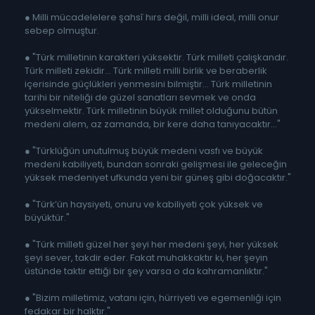
● Milli mücadelelere şahsî hırs değil, milli ideal, milli onur
sebep olmuştur.
● "Türk milletinin karakteri yüksektir. Türk milleti çalışkandır.
Türk milleti zekidir... Türk milleti milli birlik ve beraberlik
içerisinde güçlükleri yenmesini bilmiştir… Türk milletinin
tarihi bir niteliği de güzel sanatları sevmek ve onda
yükselmektir. Türk milletinin büyük millet olduğunu bütün
medeni alem, az zamanda, bir kere daha tanıyacaktır..."
● "Türklüğün unutulmuş büyük medeni vasfı ve büyük
medeni kabiliyeti, bundan sonraki gelişmesi ile geleceğin
yüksek medeniyet ufkunda yeni bir güneş gibi doğacaktır."
● "Türk’ün haysiyeti, onuru ve kabiliyeti çok yüksek ve
büyüktür."
● "Türk milleti güzel her şeyi her medeni şeyi, her yüksek
şeyi sever, takdir eder. Fakat muhakkaktır ki, her şeyin
üstünde taktir ettiği bir şey varsa o da kahramanlıktır."
● "Bizim milletimiz, vatanı için, hürriyeti ve egemenliği için
fedakar bir halktır."