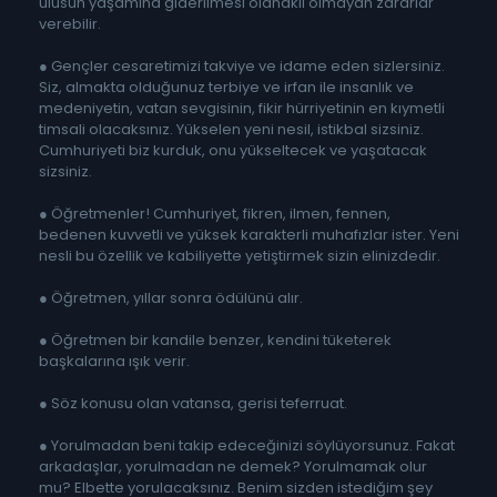
ulusun yaşamına giderilmesi olanaklı olmayan zararlar
verebilir.
● Gençler cesaretimizi takviye ve idame eden sizlersiniz.
Siz, almakta olduğunuz terbiye ve irfan ile insanlık ve
medeniyetin, vatan sevgisinin, fikir hürriyetinin en kıymetli
timsali olacaksınız. Yükselen yeni nesil, istikbal sizsiniz.
Cumhuriyeti biz kurduk, onu yükseltecek ve yaşatacak
sizsiniz.
● Öğretmenler! Cumhuriyet, fikren, ilmen, fennen,
bedenen kuvvetli ve yüksek karakterli muhafızlar ister. Yeni
nesli bu özellik ve kabiliyette yetiştirmek sizin elinizdedir.
● Öğretmen, yıllar sonra ödülünü alır.
● Öğretmen bir kandile benzer, kendini tüketerek
başkalarına ışık verir.
● Söz konusu olan vatansa, gerisi teferruat.
● Yorulmadan beni takip edeceğinizi söylüyorsunuz. Fakat
arkadaşlar, yorulmadan ne demek? Yorulmamak olur
mu? Elbette yorulacaksınız. Benim sizden istediğim şey