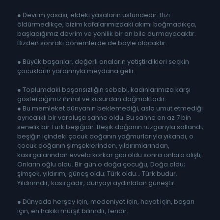
● Devrim yasası, eldeki yasaların üstündedir. Bizi
öldürmedikçe, bizim kafalarımızdaki akımı boğmadıkça,
başladığımız devrim ve yenilik bir an bile durmayacaktır.
Bizden sonraki dönemlerde de böyle olacaktır.
● Büyük başarılar, değerli anaların yetiştirdikleri seçkin
çocukların yardımıyla meydana gelir.
● Toplumdaki başarısızlığın sebebi, kadınlarımıza karşı
gösterdiğimiz ihmal ve kusurdan doğmaktadır.
● Bu memleket dünyanın beklemediği, asla umut etmediği
ayrıcalıklı bir varoluşa sahne oldu. Bu sahne en az 7 bin
senelik bir Türk beşiğidir. Beşik doğanın rüzgarıyla sallandı;
beşiğin içindeki çocuk doğanın yağmurlarıyla yıkandı, o
çocuk doğanın şimşeklerinden, yıldırımlarından,
kasırgalarından evvela korkar gibi oldu sonra onlara alıştı;
Onların oğlu oldu. Bir gün o doğa çocuğu, Doğa oldu;
şimşek, yıldırım, güneş oldu; Türk oldu... Türk budur.
Yıldırımdır, kasırgadır, dünyayı aydınlatan güneştir.
● Dünyada herşey için, medeniyet için, hayat için, başarı
için, en hakiki mürşit bilimdir, fendir.