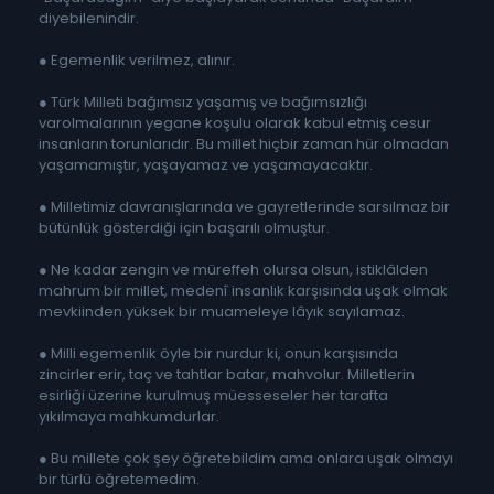
diyebilenindir.
● Egemenlik verilmez, alınır.
● Türk Milleti bağımsız yaşamış ve bağımsızlığı
varolmalarının yegane koşulu olarak kabul etmiş cesur
insanların torunlarıdır. Bu millet hiçbir zaman hür olmadan
yaşamamıştır, yaşayamaz ve yaşamayacaktır.
● Milletimiz davranışlarında ve gayretlerinde sarsılmaz bir
bütünlük gösterdiği için başarılı olmuştur.
● Ne kadar zengin ve müreffeh olursa olsun, istiklâlden
mahrum bir millet, medenî insanlık karşısında uşak olmak
mevkiinden yüksek bir muameleye lâyık sayılamaz.
● Milli egemenlik öyle bir nurdur ki, onun karşısında
zincirler erir, taç ve tahtlar batar, mahvolur. Milletlerin
esirliği üzerine kurulmuş müesseseler her tarafta
yıkılmaya mahkumdurlar.
● Bu millete çok şey öğretebildim ama onlara uşak olmayı
bir türlü öğretemedim.