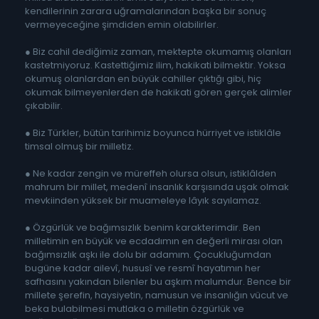
kendilerinin zarara uğramalarından başka bir sonuç
vermeyeceğine şimdiden emin olabilirler.
● Biz cahil dediğimiz zaman, mektepte okumamış olanları
kastetmiyoruz. Kastettiğimiz ilim, hakikati bilmektir. Yoksa
okumuş olanlardan en büyük cahiller çıktığı gibi, hiç
okumak bilmeyenlerden de hakikati gören gerçek alimler
çıkabilir.
● Biz Türkler, bütün tarihimiz boyunca hürriyet ve istiklâle
timsal olmuş bir milletiz.
● Ne kadar zengin ve müreffeh olursa olsun, istiklâlden
mahrum bir millet, medenî insanlık karşısında uşak olmak
mevkiinden yüksek bir muameleye lâyık sayılamaz.
● Özgürlük ve bağımsızlık benim karakterimdir. Ben
milletimin en büyük ve ecdadımın en değerli mirası olan
bağımsızlık aşkı ile dolu bir adamım. Çocukluğumdan
bugüne kadar ailevî, hususî ve resmî hayatımın her
safhasını yakından bilenler bu aşkım malumdur. Bence bir
millete şerefin, haysiyetin, namusun ve insanlığın vücut ve
beka bulabilmesi mutlaka o milletin özgürlük ve