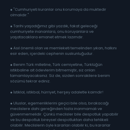
● "Cumhuriyeti kuranlar onu korumaya da muktedir
olmalıdır."
● Tarihi yaşadığımız gibi yazdık, fakat geleceği
cumhuriyete inananlara, onu koruyanlara ve
yaşatacaklara emanet etmek lazımdır.
● Asıl önemli olan ve memleketi temelinden yıkan, halkını
esir eden, içerdeki cephenin suskunluğudur.
● Benim Türk milletine, Türk cemiyetine, Türklüğün
istikbaline ait ödevlerim bitmemiştir, siz onları
tamamlayacaksınız. Siz de, sizden sonrakilere benim
sözümü tekrar ediniz.
● İstiklal, istikbal, hürriyet, herşey adaletle kaimdir!
● Uluslar, egemenliklerini geçici bile olsa, bırakacağı
meclislere dahi gereğinden fazla inanmamalı ve
güvenmemelidir. Çünkü meclisler bile despotluk yapabilir
ve bu despotluk bireysel despotluktan daha tehlikeli
olabilir. Meclislerin öyle kararları olabilir ki, bu kararlar