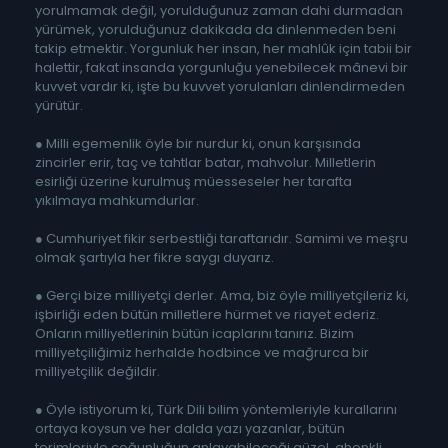
yorulmamak değil, yorulduğunuz zaman dahi durmadan
yürümek, yorulduğunuz dakikada da dinlenmeden beni
takip etmektir. Yorgunluk her insan, her mahlûk için tabii bir
halettir, fakat insanda yorgunluğu yenebilecek mânevi bir
kuvvet vardır ki, işte bu kuvvet yorulanları dinlendirmeden
yürütür.
● Milli egemenlik öyle bir nurdur ki, onun karşısında
zincirler erir, taç ve tahtlar batar, mahvolur. Milletlerin
esirliği üzerine kurulmuş müesseseler her tarafta
yıkılmaya mahkumdurlar.
● Cumhuriyet fikir serbestliği taraftarıdır. Samimi ve meşru
olmak şartıyla her fikre saygı duyarız.
● Gerçi bize milliyetçi derler. Ama, biz öyle milliyetçileriz ki,
işbirliği eden bütün milletlere hürmet ve riayet ederiz.
Onların milliyetlerinin bütün icaplarını tanırız. Bizim
milliyetçiliğimiz herhalde hodbince ve mağrurca bir
milliyetçilik değildir.
● Öyle istiyorum ki, Türk Dili bilim yöntemleriyle kurallarını
ortaya koysun ve her dalda yazı yazanlar, bütün
terimleriyle çoğunluğun anlayabileceği güzel, ahenkli