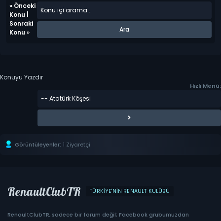
«
Önceki
Konu
|
Sonraki
Konu
»
Konuyu Yazdır
Hızlı Menü:
Görüntüleyenler:
1 Ziyaretçi
RenaultClubTR
TÜRKIYE'NIN RENAULT KULÜBÜ
RenaultClubTR, sadece bir forum değil; Facebook grubumuzdan