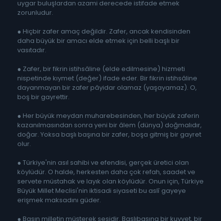
uygar buluşlardan azami derecede istifade etmek
zorunludur.
● Hiçbir zafer amaç değildir. Zafer, ancak kendisinden
daha büyük bir amacı elde etmek için belli başlı bir
vasıtadır.
● Zafer, bir fikrin istihsâline (elde edilmesine) hizmeti
nispetinde kıymet (değer) ifade eder. Bir fikrin istihsâline
dayanmayan bir zafer pâyidar olamaz (yaşayamaz). O,
boş bir gayrettir.
● Her büyük meydan muharebesinden, her büyük zaferin
kazanılmasından sonra yeni bir âlem (dünya) doğmalıdır,
doğar. Yoksa başlı başına bir zafer, boşa gitmiş bir gayret
olur.
● Türkiye'nin asıl sahibi ve efendisi, gerçek üretici olan
köylüdür. O halde, herkesten daha çok refah, saadet ve
servete müstahak ve layık olan köylüdür. Onun için, Türkiye
Büyük Millet Meclisi'nin iktisadi siyaseti bu aslî gayeye
erişmek maksadını güder.
● Basın milletin müşterek sesidir. Başlıbaşına bir kuvvet, bir