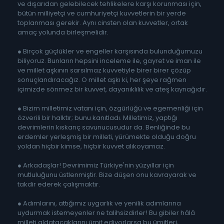
ve dışarıdan gelebilecek tehlikelere karşı korunması için,
bütün milliyetçi ve cumhuriyetçi kuvvetlerin bir yerde
toplanması gerekir. Aynı cinsten olan kuvvetler, ortak
amaç yolunda birleşmelidir.
● Birçok güçlükler ve engeller karşısında bulunduğumuzu
biliyoruz. Bunların hepsini inceleme ile, gayret ve iman ile
ve millet aşkının sarsılmaz kuvvetiyle birer birer çözüp
sonuçlandıracağız. O millet aşkı ki, her şeye rağmen
içimizde sönmez bir kuvvet, dayanıklılık ve ateş kaynağıdır.
● Bizim milletimiz vatanı için, özgürlüğü ve egemenliği için
özverili bir halktır; bunu kanıtladı. Milletimiz, yaptığı
devrimlerin kıskanç savunucusudur da. Benliğinde bu
erdemler yerleşmiş bir milleti, yürümekte olduğu doğru
yoldan hiçbir kimse, hiçbir kuvvet alıkoyamaz.
● Arkadaşlar! Devrimimiz Türkiye'nin yüzyıllar için
mutluluğunu üstlenmiştir. Bize düşen onu kavrayarak ve
takdir ederek çalışmaktır.
● Adımlarını, attığımız uygarlık ve yenilik adımlarına
uydurmak istemeyenler ne talihsizdirler! Bu gibiler hâlâ
milleti aldatacaklarını ümit ediyorlarsa bu ümitleri,