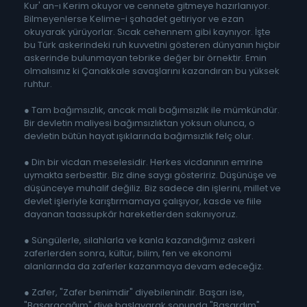
Kur' an-ı Kerim okuyor ve cennete gitmeye hazırlanıyor.
Bilmeyenlerse Kelime-i şahadet getiriyor ve ezan
okuyarak yürüyorlar. Sıcak cehennem gibi kaynıyor. İşte
bu Türk askerindeki ruh kuvvetini gösteren dünyanın hiçbir
askerinde bulunmayan tebrike değer bir örnektir. Emin
olmalısınız ki Çanakkale savaşlarını kazandıran bu yüksek
ruhtur.
● Tam bağımsızlık, ancak mali bağımsızlık ile mümkündür.
Bir devletin maliyesi bağımsızlıktan yoksun olunca, o
devletin bütün hayat ışıklarında bağımsızlık felç olur.
● Din bir vicdan meselesidir. Herkes vicdanının emrine
uymakta serbesttir. Biz dine saygı gösteririz. Düşünüşe ve
düşünceye muhalif değiliz. Biz sadece din işlerini, millet ve
devlet işleriyle karıştırmamaya çalışıyor, kasde ve fiile
dayanan taassupkâr hareketlerden sakınıyoruz.
● Süngülerle, silahlarla ve kanla kazandığımız askeri
zaferlerden sonra, kültür, bilim, fen ve ekonomi
alanlarında da zaferler kazanmaya devam edeceğiz.
● Zafer, "Zafer benimdir" diyebilenindir. Başarı ise,
"Başaracağım" diye başlayarak sonunda "Başardım"