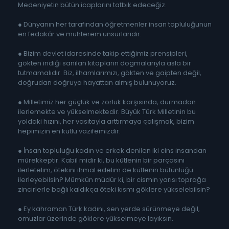
Medeniyetin bütün icaplarını tatbik edeceğiz.
● Dünyanın her tarafından öğretmenler insan topluluğunun
en fedakâr ve muhterem unsurlarıdır.
● Bizim devlet idaresinde takip ettiğimiz prensipleri,
gökten indiği sanılan kitapların dogmalarıyla asla bir
tutmamalıdır. Biz, ilhamlarımızı, gökten ve gaipten değil,
doğrudan doğruya hayattan almış bulunuyoruz.
● Milletimiz her güçlük ve zorluk karşısında, durmadan
ilerlemekte ve yükselmektedir. Büyük Türk Milletinin bu
yoldaki hızını, her vasıtayla arttırmaya çalışmak, bizim
hepimizin en kutlu vazifemizdir.
● İnsan topluluğu kadın ve erkek denilen iki cins insandan
mürekkeptir. Kabil midir ki, bu kütlenin bir parçasını
ilerletelim, ötekini ihmal edelim de kütlenin bütünlüğü
ilerleyebilsin? Mümkün müdür ki, bir cismin yarısı toprağa
zincirlerle bağlı kaldıkça öteki kısmı göklere yükselebilsin?
● Ey kahraman Türk kadını, sen yerde sürünmeye değil,
omuzlar üzerinde göklere yükselmeye layıksın.