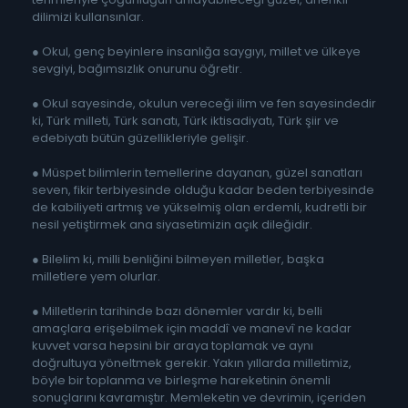
dilimizi kullansınlar.
● Okul, genç beyinlere insanlığa saygıyı, millet ve ülkeye
sevgiyi, bağımsızlık onurunu öğretir.
● Okul sayesinde, okulun vereceği ilim ve fen sayesindedir
ki, Türk milleti, Türk sanatı, Türk iktisadiyatı, Türk şiir ve
edebiyatı bütün güzellikleriyle gelişir.
● Müspet bilimlerin temellerine dayanan, güzel sanatları
seven, fikir terbiyesinde olduğu kadar beden terbiyesinde
de kabiliyeti artmış ve yükselmiş olan erdemli, kudretli bir
nesil yetiştirmek ana siyasetimizin açık dileğidir.
● Bilelim ki, milli benliğini bilmeyen milletler, başka
milletlere yem olurlar.
● Milletlerin tarihinde bazı dönemler vardır ki, belli
amaçlara erişebilmek için maddî ve manevî ne kadar
kuvvet varsa hepsini bir araya toplamak ve aynı
doğrultuya yöneltmek gerekir. Yakın yıllarda milletimiz,
böyle bir toplanma ve birleşme hareketinin önemli
sonuçlarını kavramıştır. Memleketin ve devrimin, içeriden