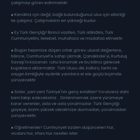
çalışmayı görev edinmelidir.
● Kendiniz için değil, bağlı bulunduğunuz ulus için elbirliği
ile çalışınız. Çalışmaların en yükseği budur.
● Ey Türk Gençliği! Birinci vazifen, Türk istiklâlini, Türk
Cumhuriyetini, ilelebet, muhafaza ve müdafaa etmektir.
● Bugün hepimize düşen ortak görev; ulusal değerlere,
bilince, Cumhuriyet'e sahip çıkmak, Çanakkale'yi, Kurtuluş
Savaşı'nı kazanan ruhu korumak ve bu bilinci gelecek
kuşaklara aktarmaktır. Türk Ulusu dili, kültürü, tarihi ve
saygın kimliğiyle aydınlık yarınlara el ele güçlü biçimde
yürüyecektir.
● Sizler, yani yeni Türkiye'nin genç evlatları! Yorulsanız dahi
beni takip edeceksiniz... Dinlenmemek üzere yürümeye
karar verenler, asla ve asla yorulmazlar. Türk Gençliği
gayeye, bizim yüksek idealimize durmadan, yorulmadan
yürüyecektir.
● Öğretmenler! Cumhuriyet sizden düşünceleri hür,
vicdanı hür, irfanı hür nesiller ister.