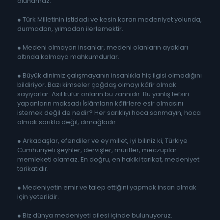
olunamaz.
● Türk Milletinin istidadı ve kesin kararı medeniyet yolunda,
durmadan, yılmadan ilerlemektir.
● Medeni olmayan insanlar, medeni olanların ayakları
altında kalmaya mahkumdurlar.
● Büyük dinimiz çalışmayanın insanlıkla hiç ilgisi olmadığını
bildiriyor. Bazı kimseler çağdaş olmayı kâfir olmak
sayıyorlar. Asıl küfür onların bu zannıdır. Bu yanlış tefsiri
yapanların maksadı İslâmların kâfirlere esir olmasını
istemek değil de nedir? Her sarıklıyı hoca sanmayın, hoca
olmak sarıkla değil, dimağladır.
● Arkadaşlar, efendiler ve ey millet, iyi biliniz ki, Türkiye
Cumhuriyeti şeyhler, dervişler, müritler, meczuplar
memleketi olamaz. En doğru, en hakiki tarikat, medeniyet
tarikatıdır.
● Medeniyetin emir ve talep ettiğini yapmak insan olmak
için yeterlidir.
● Biz dünya medeniyeti ailesi içinde bulunuyoruz.