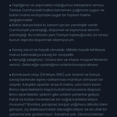
● Yaptığımız ve yapmakta olduğumuz inkılapların amacı,
Türkiye Cumhuriyeti halkını tamamen çağımıza uygun ve
bütün mana ve biçimiyle uygar bir toplum haline
değiştirmektir.
● Bütün dünya bilsin ki, benim için bir yandaşlık vardır:
Cumhuriyet yandaşlığı, düşünsel ve toplumsal devrim
yandaşlığı. Bu noktada yeni Türkiye topluluğunda, bir bireyi
bunun dışında düşünmek istemiyorum.
● Savaş zaruri ve hayati olmalıdır. Milletin hayatı tehlikeye
maruz kalmadıkça savaş bir cinayettir.
● Gençliği yetiştiriniz. Onlara ilim ve irfanın müspet fikirlerini
veriniz. Geleceğin aydınlığına onlarla kavuşacaksınız.
● Bombasırtı olayı (14 Mayıs 1915) çok önemli ve Dünya
savaş tarihinde eşine rastlanması mümkün olmayan bir
olaydır. Karşılıklı siperler arası 8 metre, yani ölüm kesin.
Birinci siperdekilerin hepsi kurtulmamacasına düşüyor.
İkinci siperdekiler yıldırım gibi onların yerlerine gidiyor.
Fakat ne kadar imrenilecek bir soğuk kanlılıkla biliyor
musunuz? Bomba, şarapnel, kurşun yağmuru altında öleni
görüyor, üç dakikaya kadar öleceğini biliyor ve en ufak bir
çekinme bile göstermiyor. Sarsılma yok. Okuma bilenler