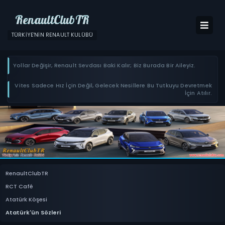
RenaultClubTR
TÜRKIYE'NIN RENAULT KULÜBÜ
Yollar Değişir, Renault Sevdası Baki Kalır; Biz Burada Bir Aileyiz.
Vites Sadece Hız İçin Değil, Gelecek Nesillere Bu Tutkuyu Devretmek
İçin Atılır.
RenaultClubTR
RCT Café
Atatürk Köşesi
Atatürk'ün Sözleri