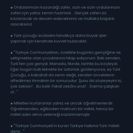
● Ordularımızın kazandığı zafer, sizin ve sizin ordularınızın
zaferi için yalnız zemin hazırladı... Gerçek zaferi siz
kazanacak ve devam edeceksiniz ve mutlaka başarılı
olacaksınız.
● Türk çocuğu ecdadını tanıdıkça daha büyük işler
yapmak için kendinde kuvvet bulacaktır.
● "Türkiye Cumhuriyetinin, özellikle bugünkü gençliğine ve
yetişmekte olan çocuklarına hitap ediyorum: Batı senden,
Türk'ten çok geriydi. Manada, fikirde, tarihte bu böyleydi.
Eğer bugün batı teknikte bir üstünlük gösteriyorsa, ey Türk
Çocuğu, o kabahat da senin değil, senden öncekilerin
affedilmez ihmalinin bir sonucudur. Şunu da söyleyeyim ki,
çok zekisin! .. Bu belli. Fakat zekânı unut! .. Daima çalışkan
ol..."
● Milletleri kurtaranlar yalnız ve ancak öğretmenlerdir.
Öğretmenden, eğiticiden mahrum bir millet, henüz bir
millet adını alma yeteneği kazanmamıştır.
● "Türkiye Cumhuriyeti'ni kuran Türkiye halkına Türk milleti
denir..."