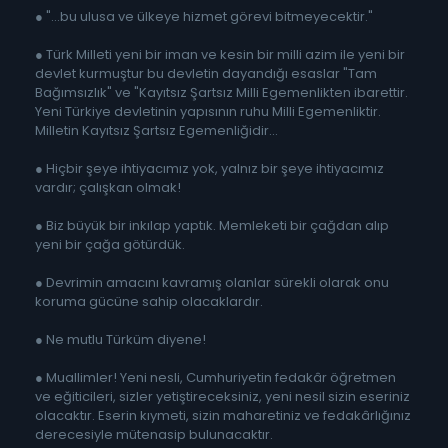
● "...bu ulusa ve ülkeye hizmet görevi bitmeyecektir."
● Türk Milleti yeni bir iman ve kesin bir milli azim ile yeni bir
devlet kurmuştur bu devletin dayandığı esaslar "Tam
Bağımsızlık" ve "Kayıtsız Şartsız Milli Egemenlikten ibarettir.
Yeni Türkiye devletinin yapısının ruhu Milli Egemenliktir.
Milletin Kayıtsız Şartsız Egemenliğidir...
● Hiçbir şeye ihtiyacımız yok, yalnız bir şeye ihtiyacımız
vardır; çalışkan olmak!
● Biz büyük bir inkılap yaptık. Memleketi bir çağdan alıp
yeni bir çağa götürdük.
● Devrimin amacını kavramış olanlar sürekli olarak onu
koruma gücüne sahip olacaklardır.
● Ne mutlu Türküm diyene!
● Muallimler! Yeni nesli, Cumhuriyetin fedakâr öğretmen
ve eğiticileri, sizler yetiştireceksiniz, yeni nesil sizin eseriniz
olacaktır. Eserin kıymeti, sizin maharetiniz ve fedakârlığınız
derecesiyle mütenasip bulunacaktır.